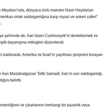
rlük Meydanı’nda, dünyaca ünlü maestro Nasir Heydarian
merikan ortak saldırganlığına karşı siyasi ve askeri zaferi”
.
e şehrinde de, İran İslam Cumhuriyeti’ni desteklemek ve
eşitli dayanışma mitingleri düzenlendi.
ını kaldırarak, Amerika ve İsrail’in yayılmacı projesini kınayan
İran Maslahatgüzarı Tefik Samadi, İran’ın son saldırganlığı,
ğını belirtti.
emenliğinin ve çıkarlarının herhangi bir pazarlık veya