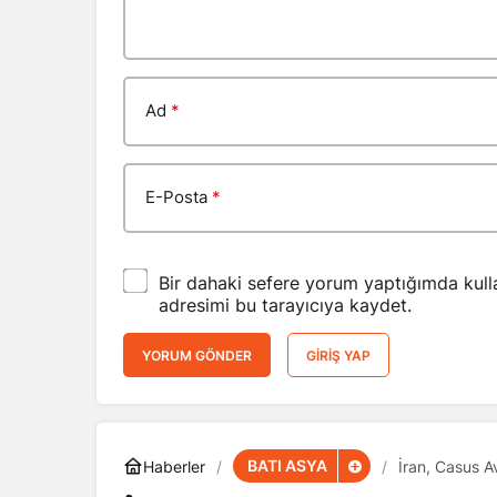
Ad
*
E-Posta
*
Bir dahaki sefere yorum yaptığımda kull
adresimi bu tarayıcıya kaydet.
YORUM GÖNDER
GIRIŞ YAP
BATI ASYA
Haberler
İran, Casus A