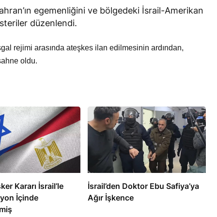
ahran’ın egemenliğini ve bölgedeki İsrail-Amerikan
österiler düzenlendi.
l işgal rejimi arasında ateşkes ilan edilmesinin ardından,
sahne oldu.
RÖPORTAJ
eşme Sonrası
Bahreynli Muhalif Din Adamı 6
 mi Çalışıyor?
yıldır Tutuklu
ker Kararı İsrail’le
İsrail’den Doktor Ebu Safiya’ya
yon İçinde
Ağır İşkence
miş