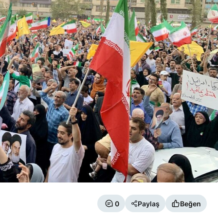
0
Paylaş
Beğen