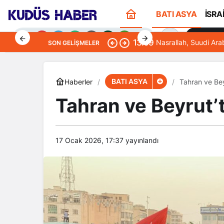
BATI ASYA
İSRA
Sana Öze
13:09
Nasrallah, Suudi Ara
SON GELIŞMELER
BATI ASYA
Haberler
Tahran ve Bey
Tahran ve Beyrut’
Gündüz Modu
Gündüz modunu seçin.
17 Ocak 2026, 17:37
yayınlandı
Gece Modu
Gece modunu seçin.
Sistem Modu
Sistem modunu seçin.