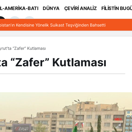
İL-AMERİKA-BATI
DÜNYA
ÇEVİRİ ANALİZ
FİLİSTİN BUG
l
bistan’ın Kendisine Yönelik Suikast Teşviğinden Bahsetti
rut’ta “Zafer” Kutlaması
ta “Zafer” Kutlaması