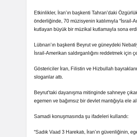
Etkinlikler, İran’ın başkenti Tahran’daki Özgü
önderliğinde, 70 müzisyenin katılımıyla “İsrail-A
kutlayan büyük bir müzikal kutlamayla sona erdi
Lübnan’ın başkenti Beyrut ve güneydeki Nebatiy
İsrail-Amerikan saldırganlığını reddetmek için ç
Göstericiler İran, Filistin ve Hizbullah bayraklar
sloganlar attı.
Beyrut’taki dayanışma mitinginde sahneye çıkan 
egemen ve bağımsız bir devlet mantığıyla ele aldı
Samadi konuşmasında şu ifadeleri kullandı:
“Sadık Vaad 3 Harekatı, İran’ın güvenliğinin, eg