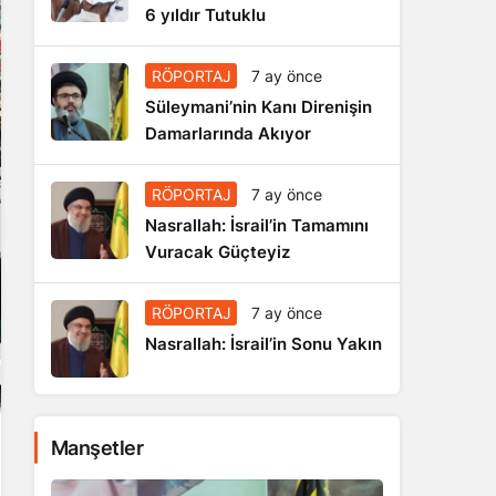
6 yıldır Tutuklu
RÖPORTAJ
7 ay önce
Süleymani’nin Kanı Direnişin
Damarlarında Akıyor
RÖPORTAJ
7 ay önce
Nasrallah: İsrail’in Tamamını
Vuracak Güçteyiz
RÖPORTAJ
7 ay önce
Nasrallah: İsrail’in Sonu Yakın
Manşetler