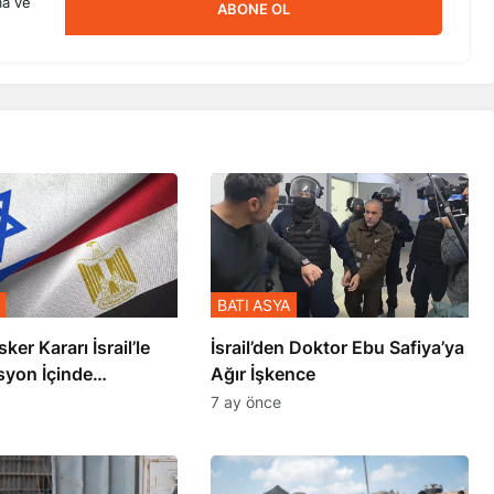
ma ve
ABONE OL
BATI ASYA
sker Kararı İsrail’le
İsrail’den Doktor Ebu Safiya’ya
syon İçinde
Ağır İşkence
şmiş
7 ay önce