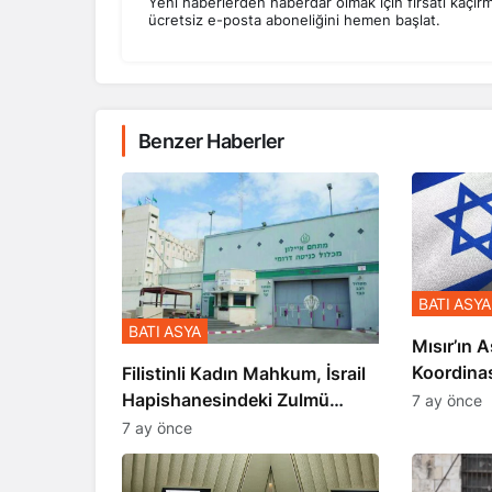
Yeni haberlerden haberdar olmak için fırsatı kaçır
ücretsiz e-posta aboneliğini hemen başlat.
Benzer Haberler
BATI ASYA
BATI ASYA
Mısır’ın A
Koordina
Filistinli Kadın Mahkum, İsrail
Gerçekle
Hapishanesindeki Zulmü
7 ay önce
Anlattı
7 ay önce