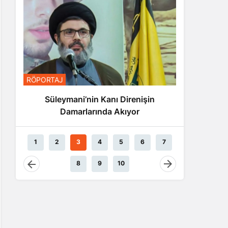
RÖPORTA
RÖPORTAJ
Nas
Süleymani’nin Kanı Direnişin
Damarlarında Akıyor
1
2
3
4
5
6
7
8
9
10