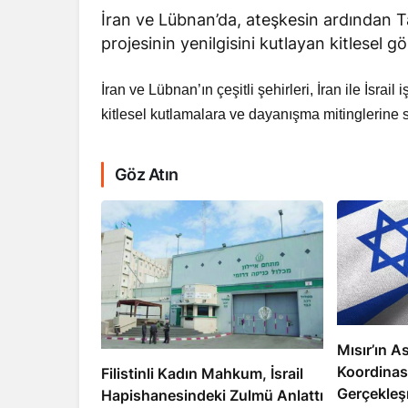
İran ve Lübnan’da, ateşkesin ardından T
projesinin yenilgisini kutlayan kitlesel g
İran ve Lübnan’ın çeşitli şehirleri, İran ile İsrai
kitlesel kutlamalara ve dayanışma mitinglerine 
RÖPORTAJ
Göz Atın
Dahlan, Normall
Abbas’ı Devirmeye
Mısır’ın As
Koordinas
Filistinli Kadın Mahkum, İsrail
Gerçekleş
Hapishanesindeki Zulmü Anlattı