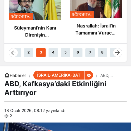
RÖPORTAJ
RÖPORTAJ
Nasrallah: İsrail’in
Süleymani’nin Kanı
Tamamını Vuracak
Direnişin
Güçteyiz
Damarlarında
Akıyor
1
2
3
4
5
6
7
8
9
İSRAİL-AMERİKA-BATI
Haberler
ABD,
Kafkasya’da
ABD, Kafkasya’daki Etkinliğini
ki Etkinliğini
Arttırıyor
Arttırıyor
18 Ocak 2026, 08:12
yayınlandı
2