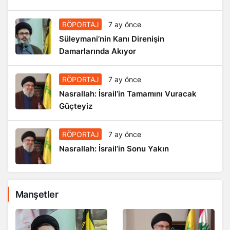
RÖPORTAJ
7 ay önce
Süleymani’nin Kanı Direnişin
Damarlarında Akıyor
RÖPORTAJ
7 ay önce
Nasrallah: İsrail’in Tamamını Vuracak
Güçteyiz
RÖPORTAJ
7 ay önce
Nasrallah: İsrail’in Sonu Yakın
Manşetler