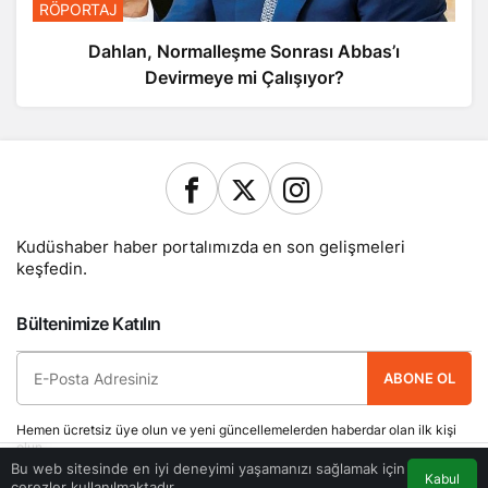
RÖPORTAJ
Dahlan, Normalleşme Sonrası Abbas’ı
Devirmeye mi Çalışıyor?
Kudüshaber haber portalımızda en son gelişmeleri
keşfedin.
Bültenimize Katılın
ABONE OL
Hemen ücretsiz üye olun ve yeni güncellemelerden haberdar olan ilk kişi
olun.
Bu web sitesinde en iyi deneyimi yaşamanızı sağlamak için
Kabul
çerezler kullanılmaktadır.
Akış
Eczaneler
Trafik