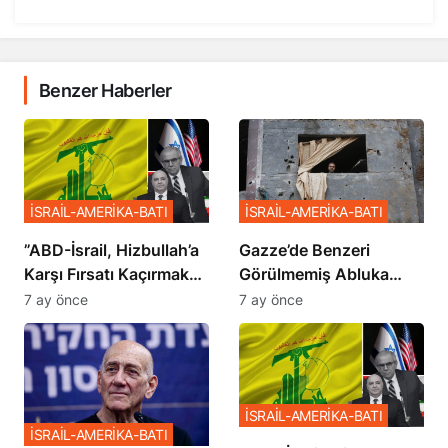
Benzer Haberler
İSRAİL-AMERİKA-BATI
İSRAİL-AMERİKA-BATI
​​​​​​​”ABD-İsrail, Hizbullah’a
​​​​​​​Gazze’de Benzeri
Karşı Fırsatı Kaçırmak
Görülmemiş Abluka
İstemiyor”
Planı
7 ay önce
7 ay önce
İSRAİL-AMERİKA-BATI
İSRAİL-AMERİKA-BATI