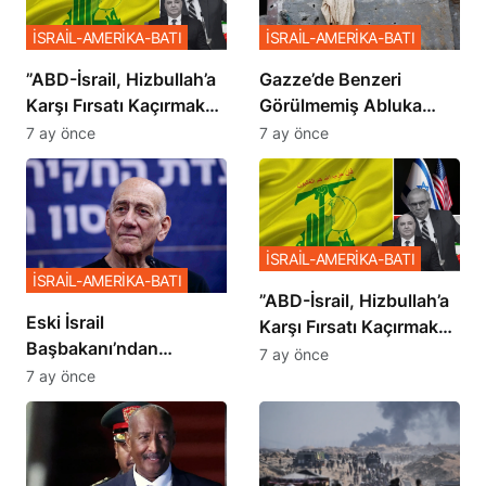
İSRAİL-AMERİKA-BATI
İSRAİL-AMERİKA-BATI
​​​​​​​”ABD-İsrail, Hizbullah’a
​​​​​​​Gazze’de Benzeri
Karşı Fırsatı Kaçırmak
Görülmemiş Abluka
İstemiyor”
Planı
7 ay önce
7 ay önce
İSRAİL-AMERİKA-BATI
İSRAİL-AMERİKA-BATI
​​​​​​​”ABD-İsrail, Hizbullah’a
Eski İsrail
Karşı Fırsatı Kaçırmak
Başbakanı’ndan
İstemiyor”
7 ay önce
Netanyahu’ya Ağır
7 ay önce
Sözler