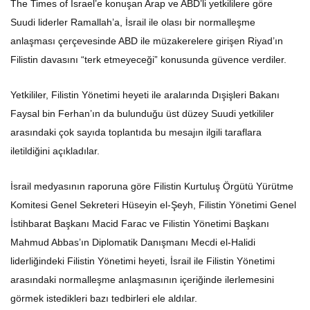
The Times of Israel’e konuşan Arap ve ABD’li yetkililere göre
Suudi liderler Ramallah’a, İsrail ile olası bir normalleşme
anlaşması çerçevesinde ABD ile müzakerelere girişen Riyad’ın
Filistin davasını “terk etmeyeceği” konusunda güvence verdiler.
Yetkililer, Filistin Yönetimi heyeti ile aralarında Dışişleri Bakanı
Faysal bin Ferhan’ın da bulunduğu üst düzey Suudi yetkililer
arasındaki çok sayıda toplantıda bu mesajın ilgili taraflara
iletildiğini açıkladılar.
İsrail medyasının raporuna göre Filistin Kurtuluş Örgütü Yürütme
Komitesi Genel Sekreteri Hüseyin el-Şeyh, Filistin Yönetimi Genel
İstihbarat Başkanı Macid Farac ve Filistin Yönetimi Başkanı
Mahmud Abbas’ın Diplomatik Danışmanı Mecdi el-Halidi
liderliğindeki Filistin Yönetimi heyeti, İsrail ile Filistin Yönetimi
arasındaki normalleşme anlaşmasının içeriğinde ilerlemesini
görmek istedikleri bazı tedbirleri ele aldılar.