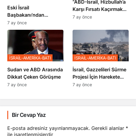
​​​​​​​”ABD-İsrail, Hizbullah’a
Eski İsrail
Karşı Fırsatı Kaçırmak
Başbakanı’ndan
İstemiyor”
7 ay önce
Netanyahu’ya Ağır
7 ay önce
Sözler
İSRAİL-AMERİKA-BATI
İSRAİL-AMERİKA-BATI
Sudan ve ABD Arasında
İsrail, Gazzelileri Sürme
Dikkat Çeken Görüşme
Projesi İçin Harekete
Geçti
7 ay önce
7 ay önce
Bir Cevap Yaz
E-posta adresiniz yayınlanmayacak.
Gerekli alanlar
*
ile işaretlenmişlerdir