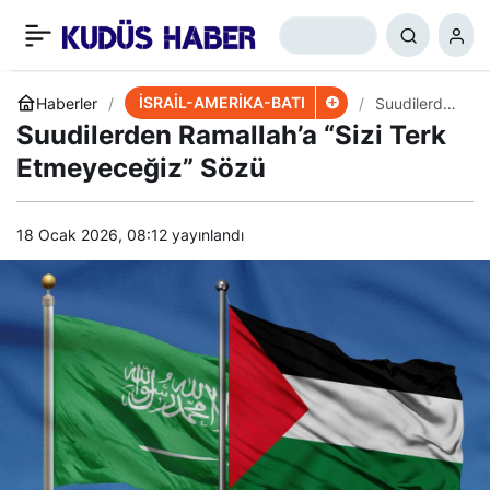
ABD, Kafkasya’daki
+
-
0
Paylaş
Etkinliğini Arttırıyor
İSRAİL-AMERİKA-BATI
Haberler
Suudilerden
Ramallah’a
Suudilerden Ramallah’a “Sizi Terk
“Sizi Terk
Etmeyeceği
Etmeyeceğiz” Sözü
z” Sözü
18 Ocak 2026, 08:12
yayınlandı