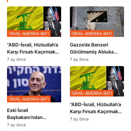
İSRAİL-AMERİKA-BATI
İSRAİL-AMERİKA-BATI
​​​​​​​”ABD-İsrail, Hizbullah’a
​​​​​​​Gazze’de Benzeri
Karşı Fırsatı Kaçırmak
Görülmemiş Abluka
İstemiyor”
Planı
7 ay önce
7 ay önce
İSRAİL-AMERİKA-BATI
İSRAİL-AMERİKA-BATI
​​​​​​​”ABD-İsrail, Hizbullah’a
Eski İsrail
Karşı Fırsatı Kaçırmak
Başbakanı’ndan
İstemiyor”
7 ay önce
Netanyahu’ya Ağır
7 ay önce