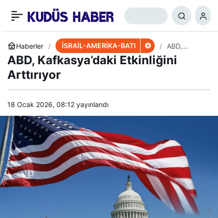
İsrail, Suud’un Nükleer
+
-
0
Paylaş
Atılımına Karşı
İSRAİL-AMERİKA-BATI
Haberler
ABD,
Kafkasya’da
ABD, Kafkasya’daki Etkinliğini
ki Etkinliğini
Arttırıyor
Arttırıyor
18 Ocak 2026, 08:12
yayınlandı