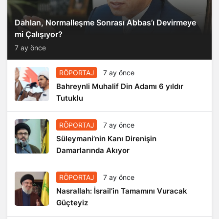
Dahlan, Normalleşme Sonrası Abbas’ı Devirmeye
mi Çalışıyor?
7 ay önce
RÖPORTAJ
7 ay önce
Bahreynli Muhalif Din Adamı 6 yıldır
Tutuklu
RÖPORTAJ
7 ay önce
Süleymani’nin Kanı Direnişin
Damarlarında Akıyor
RÖPORTAJ
7 ay önce
Nasrallah: İsrail’in Tamamını Vuracak
Güçteyiz