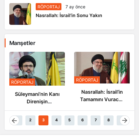
RÖPORTAJ
7 ay önce
Nasrallah: İsrail’in Sonu Yakın
Manşetler
RÖPORTAJ
RÖPORTAJ
Nasrallah: İsrail’in
Süleymani’nin Kanı
Tamamını Vuracak
Direnişin
Güçteyiz
Damarlarında
Akıyor
1
2
3
4
5
6
7
8
9