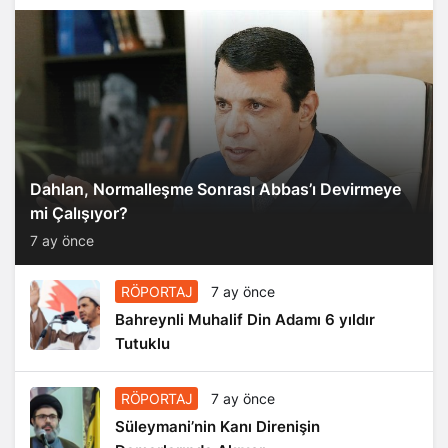
Dahlan, Normalleşme Sonrası Abbas’ı Devirmeye
mi Çalışıyor?
7 ay önce
RÖPORTAJ
7 ay önce
Bahreynli Muhalif Din Adamı 6 yıldır
Tutuklu
RÖPORTAJ
7 ay önce
Süleymani’nin Kanı Direnişin