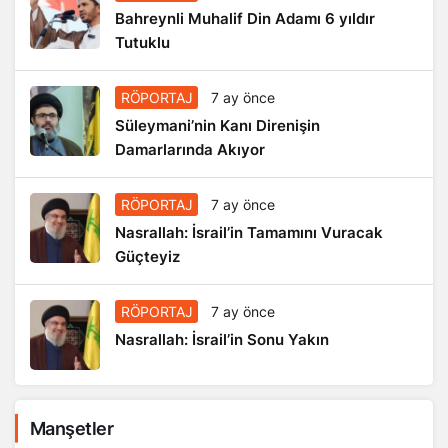
Bahreynli Muhalif Din Adamı 6 yıldır
Tutuklu
RÖPORTAJ
7 ay önce
Süleymani’nin Kanı Direnişin
Damarlarında Akıyor
RÖPORTAJ
7 ay önce
Nasrallah: İsrail’in Tamamını Vuracak
Güçteyiz
RÖPORTAJ
7 ay önce
Nasrallah: İsrail’in Sonu Yakın
Manşetler