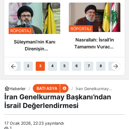
RÖPORTAJ
RÖPORTAJ
Nasrallah: İsrail’in
Süleymani’nin Kanı
Tamamını Vuracak
Direnişin
Güçteyiz
Damarlarında
Akıyor
1
2
3
4
5
6
7
8
9
BATI ASYA
Haberler
İran Genelkurmay
Başkanı’ndan İsrail
İran Genelkurmay Başkanı’ndan
Değerlendirmesi
İsrail Değerlendirmesi
17 Ocak 2026, 22:23
yayınlandı
1