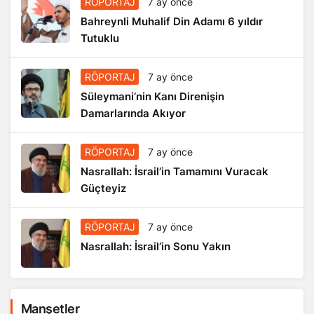
RÖPORTAJ
7 ay önce
Bahreynli Muhalif Din Adamı 6 yıldır
Tutuklu
RÖPORTAJ
7 ay önce
Süleymani’nin Kanı Direnişin
Damarlarında Akıyor
RÖPORTAJ
7 ay önce
Nasrallah: İsrail’in Tamamını Vuracak
Güçteyiz
RÖPORTAJ
7 ay önce
Nasrallah: İsrail’in Sonu Yakın
Manşetler