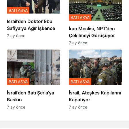
BATI ASYA
BATI ASYA
İsrail’den Doktor Ebu
Safiya’ya Ağır İşkence
İran Meclisi, NPT’den
Çekilmeyi Görüşüyor
7 ay önce
7 ay önce
BATI ASYA
BATI ASYA
​​​​​​​İsrail’den Batı Şeria’ya
İsrail, Ateşkes Kapılarını
Baskın
Kapatıyor
7 ay önce
7 ay önce