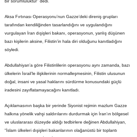
Aksa Fırtınası Operasyonu’nun Gazze’deki direniş grupları
tarafından kendiliğinden tasarlandığını ve uygulandığını
vurgulayan İran dışişleri bakanı, operasyonun, yanlış düşünen
bazı kişilerin aksine, Filistin’in hala diri olduğunu kanıtladığını
söyledi.
Abdullahiyan’a göre Filistinlilerin operasyonu aynı zamanda, bazı
ülkelerin İsrail’le ilişkilerinin normalleşmesinin, Filistin ulusunun
doğal, insani ve yasal haklarını sürdürme konusundaki güçlü
iradesini zayıflatamayacağını kanıtladı.
Açıklamasının başka bir yerinde Siyonist rejimin mazlum Gazze
halkına yönelik vahşi saldırılarını durdurmak için İran’ın bölgesel
ve uluslararası düzeyde aldığı tedbirlere değinen Abdullahiyan,
“İslam ülkeleri dışişleri bakanlarının olağanüstü bir toplantı
yapmasını önerdik. İran İslam Cumhuriyeti, Filistin ulusunu