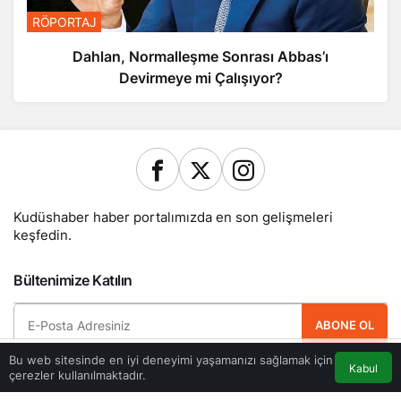
RÖPORTAJ
Dahlan, Normalleşme Sonrası Abbas’ı
Devirmeye mi Çalışıyor?
Kudüshaber haber portalımızda en son gelişmeleri
keşfedin.
Bültenimize Katılın
ABONE OL
Bu web sitesinde en iyi deneyimi yaşamanızı sağlamak için
Hemen ücretsiz üye olun ve yeni güncellemelerden haberdar olan ilk kişi
Kabul
çerezler kullanılmaktadır.
Akış
Eczaneler
Trafik
olun.
Anasayfa