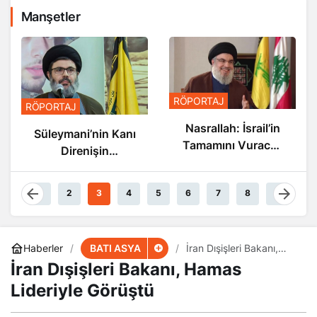
Manşetler
RÖPORTAJ
RÖPORTAJ
Nasrallah: İsrail’in
Nasrallah: İsrail’in
Sonu Yakın
Tamamını Vuracak
Güçteyiz
1
2
3
4
5
6
7
8
9
BATI ASYA
Haberler
İran Dışişleri Bakanı,
Hamas Lideriyle Görüştü
İran Dışişleri Bakanı, Hamas
Lideriyle Görüştü