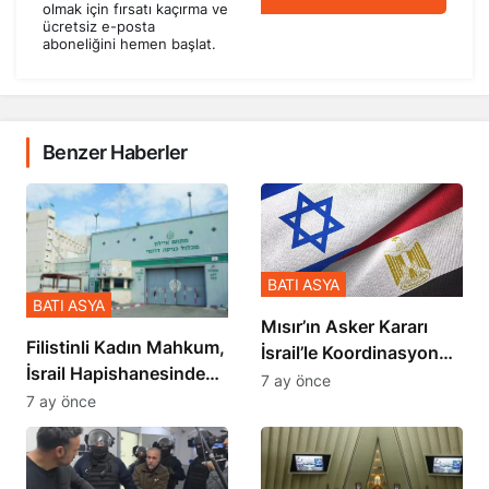
olmak için fırsatı kaçırma ve
ücretsiz e-posta
aboneliğini hemen başlat.
Benzer Haberler
BATI ASYA
BATI ASYA
Mısır’ın Asker Kararı
Filistinli Kadın Mahkum,
İsrail’le Koordinasyon
İsrail Hapishanesindeki
İçinde Gerçekleşmiş
7 ay önce
Zulmü Anlattı
7 ay önce