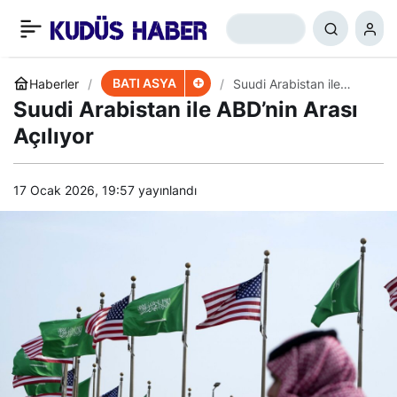
İran Dışişleri Bakanı,
+
-
0
Paylaş
Hamas Lideriyle Görüştü
BATI ASYA
Haberler
Suudi Arabistan ile
ABD’nin Arası Açılıyor
Suudi Arabistan ile ABD’nin Arası
Açılıyor
17 Ocak 2026, 19:57
yayınlandı