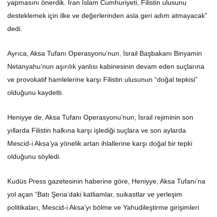
desteklemek için ilke ve değerlerinden asla geri adım atmayacak”
dedi.
Ayrıca, Aksa Tufanı Operasyonu’nun, İsrail Başbakanı Binyamin
Netanyahu’nun aşırılık yanlısı kabinesinin devam eden suçlarına
ve provokatif hamlelerine karşı Filistin ulusunun “doğal tepkisi”
olduğunu kaydetti.
Heniyye de, Aksa Tufanı Operasyonu’nun, İsrail rejiminin son
yıllarda Filistin halkına karşı işlediği suçlara ve son aylarda
Mescid-i Aksa’ya yönelik artan ihlallerine karşı doğal bir tepki
olduğunu söyledi.
Kudüs Press gazetesinin haberine göre, Heniyye, Aksa Tufanı’na
yol açan “Batı Şeria’daki katliamlar, suikastlar ve yerleşim
politikaları, Mescid-i Aksa’yı bölme ve Yahudileştirme girişimleri
başta olmak üzere İsrail’in Kudüs ve Aksa’ya yönelik ihlallerini” ele