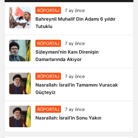
RÖPORTAJ
7 ay önce
Bahreynli Muhalif Din Adamı 6 yıldır
Tutuklu
RÖPORTAJ
7 ay önce
Süleymani’nin Kanı Direnişin
Damarlarında Akıyor
RÖPORTAJ
7 ay önce
Nasrallah: İsrail’in Tamamını Vuracak
Güçteyiz
RÖPORTAJ
7 ay önce
Nasrallah: İsrail’in Sonu Yakın