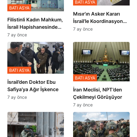
BATI ASYA
Mısır’ın Asker Kararı
Filistinli Kadın Mahkum,
İsrail’le Koordinasyon
İsrail Hapishanesindeki
İçinde Gerçekleşmiş
7 ay önce
Zulmü Anlattı
7 ay önce
BATI ASYA
BATI ASYA
İsrail’den Doktor Ebu
Safiya’ya Ağır İşkence
İran Meclisi, NPT’den
Çekilmeyi Görüşüyor
7 ay önce
7 ay önce