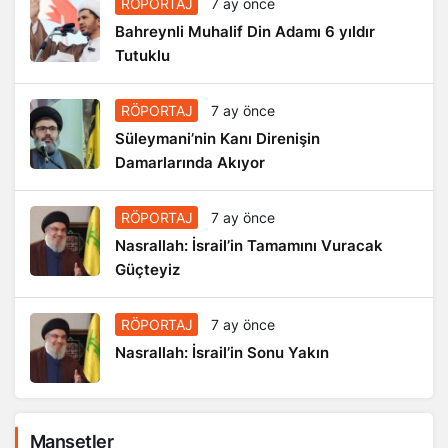
RÖPORTAJ
7 ay önce
Bahreynli Muhalif Din Adamı 6 yıldır
Tutuklu
RÖPORTAJ
7 ay önce
Süleymani’nin Kanı Direnişin
Damarlarında Akıyor
RÖPORTAJ
7 ay önce
Nasrallah: İsrail’in Tamamını Vuracak
Güçteyiz
RÖPORTAJ
7 ay önce
Nasrallah: İsrail’in Sonu Yakın
Manşetler