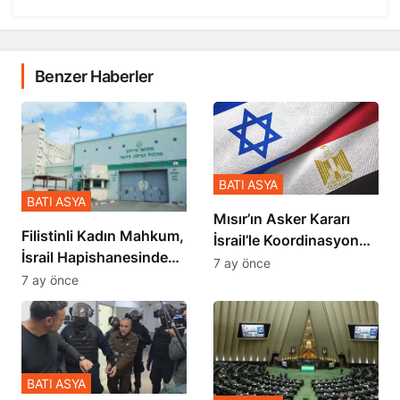
Benzer Haberler
BATI ASYA
BATI ASYA
Mısır’ın Asker Kararı
Filistinli Kadın Mahkum,
İsrail’le Koordinasyon
İsrail Hapishanesindeki
İçinde Gerçekleşmiş
7 ay önce
Zulmü Anlattı
7 ay önce
BATI ASYA