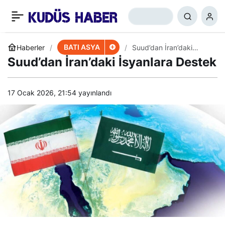
Cezayir’den Örnek
+
-
0
Paylaş
Olacak Türkiye-İran
BATI ASYA
Haberler
Suud’dan İran’daki
İsyanlara Destek
Suud’dan İran’daki İsyanlara Destek
Açıklaması
17 Ocak 2026, 21:54
yayınlandı