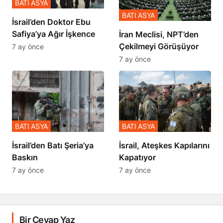
BATI ASYA
BATI ASYA
İsrail’den Doktor Ebu
Safiya’ya Ağır İşkence
İran Meclisi, NPT’den
Çekilmeyi Görüşüyor
7 ay önce
7 ay önce
BATI ASYA
BATI ASYA
​​​​​​​İsrail’den Batı Şeria’ya
İsrail, Ateşkes Kapılarını
Baskın
Kapatıyor
7 ay önce
7 ay önce
Bir Cevap Yaz