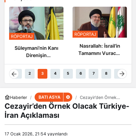
RÖPORTAJ
RÖPORTAJ
Nasrallah: İsrail’in
Süleymani’nin Kanı
Tamamını Vuracak
Direnişin
Güçteyiz
Damarlarında
Akıyor
1
2
3
4
5
6
7
8
9
BATI ASYA
Haberler
Cezayir’den Örnek
Olacak Türkiye-İran
Cezayir’den Örnek Olacak Türkiye-
Açıklaması
İran Açıklaması
17 Ocak 2026, 21:54
yayınlandı