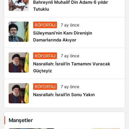
Bahreynli Muhalif Din Adamı 6 yıldır
Tutuklu
RÖPORTAJ
7 ay önce
Süleymani’nin Kanı Direnişin
Damarlarında Akıyor
RÖPORTAJ
7 ay önce
Nasrallah: İsrail’in Tamamını Vuracak
Güçteyiz
RÖPORTAJ
7 ay önce
Nasrallah: İsrail’in Sonu Yakın
Manşetler