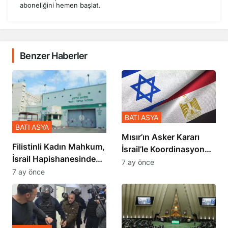
aboneliğini hemen başlat.
Benzer Haberler
BATI ASYA
BATI ASYA
Mısır’ın Asker Kararı
Filistinli Kadın Mahkum,
İsrail’le Koordinasyon
İsrail Hapishanesindeki
İçinde Gerçekleşmiş
7 ay önce
Zulmü Anlattı
7 ay önce