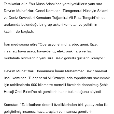
Tatbikatlar dün Ebu Musa Adası’nda yerel yetkililerin yanı sıra
Devrim Muhafızları Genel Komutanı Tümgeneral Hüseyin Selami
ve Deniz Kuvvetleri Komutanı Tuğamiral Ali-Rıza Tengsiri’nin de
aralarında bulunduğu bir grup askeri komutan ve yetkilinin
katılımıyla başladı.
İran medyasına göre “Operasyonel muharebe, gemi, füze,
insansız hava aracı, hava-deniz, elektronik harp ve hızlı
müdahale birimlerinin yanı sıra Besic gönüllü güçlerini içeriyor.”
Devrim Muhafızları Donanması İmam Muhammed Bakır harekat
üssü komutanı Tuğgeneral Ali Özmeyi, ada topraklarını savunmak
için tatbikatlarda 600 kilometre menzilli füzelerle donatılmış Şehit
Hocaji Özel Birimi’ne ait gemilerin hazır bulunduğunu söyledi.
Komutan, “Tatbikatların önemli özelliklerinden biri, yapay zeka ile
geliştirilmiş insansız hava araçları ve insansız gemilerin