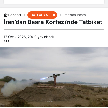
BATI ASYA
Haberler
İran’dan Basra
Körfezi’nde Tatbikat
İran’dan Basra Körfezi’nde Tatbikat
17 Ocak 2026, 20:19
yayınlandı
0