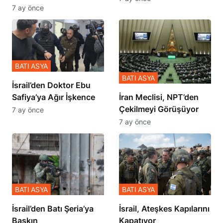
Zulmü Anlattı
7 ay önce
BATI ASYA
BATI ASYA
İsrail’den Doktor Ebu
Safiya’ya Ağır İşkence
İran Meclisi, NPT’den
Çekilmeyi Görüşüyor
7 ay önce
7 ay önce
BATI ASYA
BATI ASYA
​​​​​​​İsrail’den Batı Şeria’ya
İsrail, Ateşkes Kapılarını
Baskın
Kapatıyor