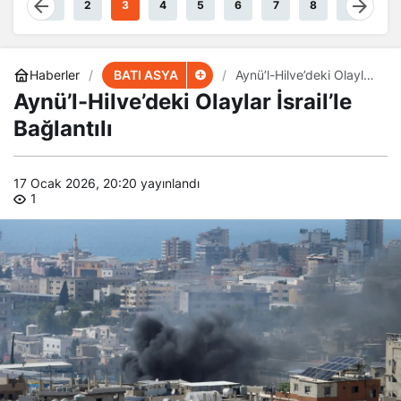
BATI ASYA
Haberler
Aynü’l-Hilve’deki Olaylar
İsrail’le Bağlantılı
Aynü’l-Hilve’deki Olaylar İsrail’le
Bağlantılı
17 Ocak 2026, 20:20
yayınlandı
1