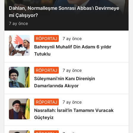
Dahlan, Normalleşme Sonrası Abbas’ı Devirmeye
mi Çalışıyor?
7 ay önce
RÖPORTAJ
7 ay önce
Bahreynli Muhalif Din Adamı 6 yıldır
Tutuklu
RÖPORTAJ
7 ay önce
Süleymani’nin Kanı Direnişin
Damarlarında Akıyor
RÖPORTAJ
7 ay önce
Nasrallah: İsrail’in Tamamını Vuracak
Güçteyiz
RÖPORTAJ
7 ay önce