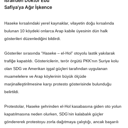
İsrail’den Doktor Ebu
Safiya’ya Ağır İşkence
Haseke kırsalındaki yerel kaynaklar, vilayetin doğu kırsalında
bulunan 10 köydeki onlarca Arap kabile üyesinin dün halk
gösterileri düzenlediğini bildirdi.
Gösteriler sırasında “Haseke – el-Hol” otoyolu lastik yakılarak
trafiğe kapatıldı. Göstericilerin, terör örgütü PKK’nın Suriye kolu
olan SDG ve Amerikan işgal güçleri tarafından uygulanan
muamelelere ve Arap köylerinin büyük ölçüde
marjinalleştirilmesine karşı protesto gösterisinde bulunduğu
belirtildi.
Protestolar, Haseke şehrinden el-Hol kasabasına giden oto yolun
kapatılmasına neden olurken, SDG’nin kalabalık güçler
göndererek protestoyu zorla dağıtmaya çalıştığı, ancak başarılı