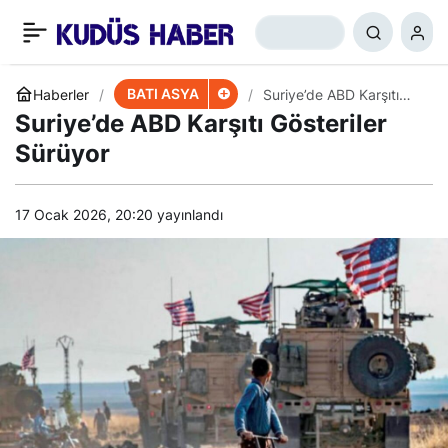
İran’dan Basra
+
-
0
Paylaş
Körfezi’nde Tatbikat
BATI ASYA
Haberler
Suriye’de ABD Karşıtı
Gösteriler Sürüyor
Suriye’de ABD Karşıtı Gösteriler
Sürüyor
17 Ocak 2026, 20:20
yayınlandı