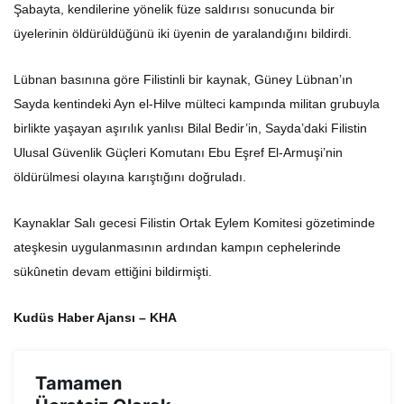
Şabayta, kendilerine yönelik füze saldırısı sonucunda bir
üyelerinin öldürüldüğünü iki üyenin de yaralandığını bildirdi.
Lübnan basınına göre Filistinli bir kaynak, Güney Lübnan’ın
Sayda kentindeki Ayn el-Hilve mülteci kampında militan grubuyla
birlikte yaşayan aşırılık yanlısı Bilal Bedir’in, Sayda’daki Filistin
Ulusal Güvenlik Güçleri Komutanı Ebu Eşref El-Armuşi’nin
öldürülmesi olayına karıştığını doğruladı.
Kaynaklar Salı gecesi Filistin Ortak Eylem Komitesi gözetiminde
ateşkesin uygulanmasının ardından kampın cephelerinde
sükûnetin devam ettiğini bildirmişti.
Kudüs Haber Ajansı – KHA
Tamamen
Ücretsiz Olarak