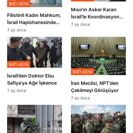
BATI ASYA
Mısır’ın Asker Kararı
Filistinli Kadın Mahkum,
İsrail’le Koordinasyon
İsrail Hapishanesindeki
İçinde Gerçekleşmiş
7 ay önce
Zulmü Anlattı
7 ay önce
BATI ASYA
BATI ASYA
İsrail’den Doktor Ebu
Safiya’ya Ağır İşkence
İran Meclisi, NPT’den
Çekilmeyi Görüşüyor
7 ay önce
7 ay önce