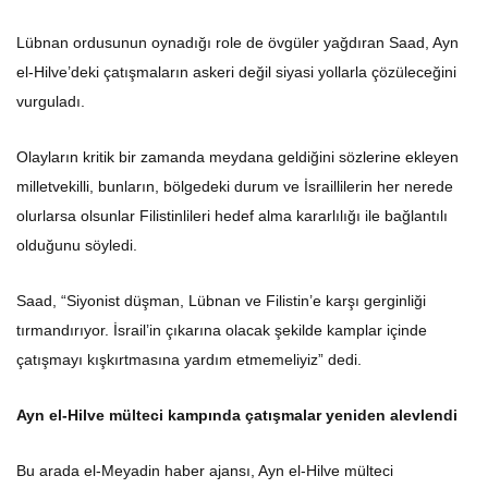
Lübnan ordusunun oynadığı role de övgüler yağdıran Saad, Ayn
el-Hilve’deki çatışmaların askeri değil siyasi yollarla çözüleceğini
vurguladı.
Olayların kritik bir zamanda meydana geldiğini sözlerine ekleyen
milletvekilli, bunların, bölgedeki durum ve İsraillilerin her nerede
olurlarsa olsunlar Filistinlileri hedef alma kararlılığı ile bağlantılı
olduğunu söyledi.
Saad, “Siyonist düşman, Lübnan ve Filistin’e karşı gerginliği
tırmandırıyor. İsrail’in çıkarına olacak şekilde kamplar içinde
çatışmayı kışkırtmasına yardım etmemeliyiz” dedi.
Ayn el-Hilve mülteci kampında çatışmalar yeniden alevlendi
Bu arada el-Meyadin haber ajansı, Ayn el-Hilve mülteci