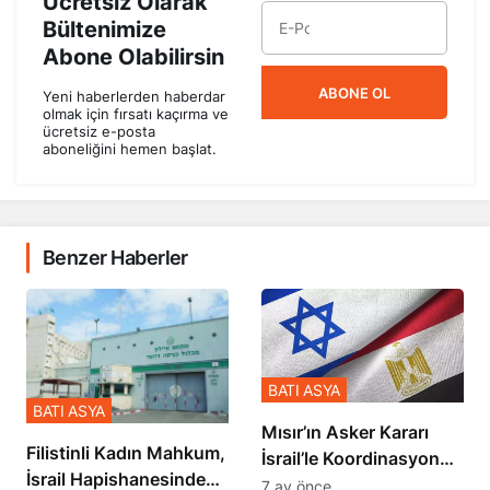
Bültenimize
Abone Olabilirsin
ABONE OL
Yeni haberlerden haberdar
olmak için fırsatı kaçırma ve
ücretsiz e-posta
aboneliğini hemen başlat.
Benzer Haberler
BATI ASYA
BATI ASYA
Mısır’ın Asker Kararı
Filistinli Kadın Mahkum,
İsrail’le Koordinasyon
İsrail Hapishanesindeki
İçinde Gerçekleşmiş
7 ay önce