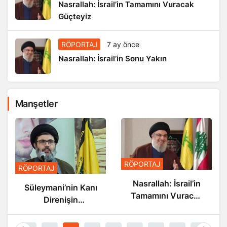
Nasrallah: İsrail’in Tamamını Vuracak
Güçteyiz
RÖPORTAJ
7 ay önce
Nasrallah: İsrail’in Sonu Yakın
Manşetler
RÖPORTAJ
RÖPORTAJ
Nasrallah: İsrail’in
Nasrallah: İsrail’in
Sonu Yakın
Tamamını Vuracak
Güçteyiz
1
2
3
4
5
6
7
8
9