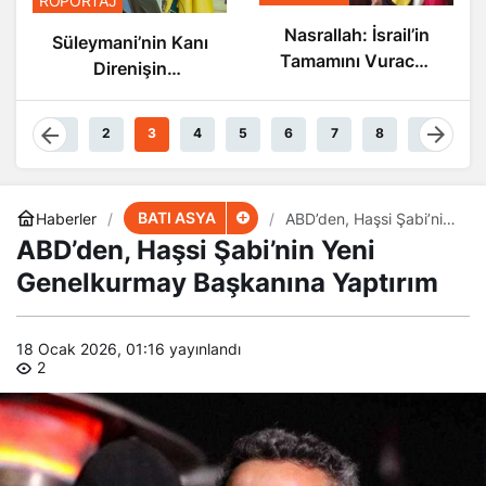
Nasrallah: İsrail’in
Nasrallah: İsrail’in
ı
Sonu Yakın
Tamamını Vuracak
Güçteyiz
1
2
3
4
5
6
7
8
9
BATI ASYA
Haberler
ABD’den, Haşsi Şabi’nin
Yeni Genelkurmay
ABD’den, Haşsi Şabi’nin Yeni
Başkanına Yaptırım
Genelkurmay Başkanına Yaptırım
18 Ocak 2026, 01:16
yayınlandı
2