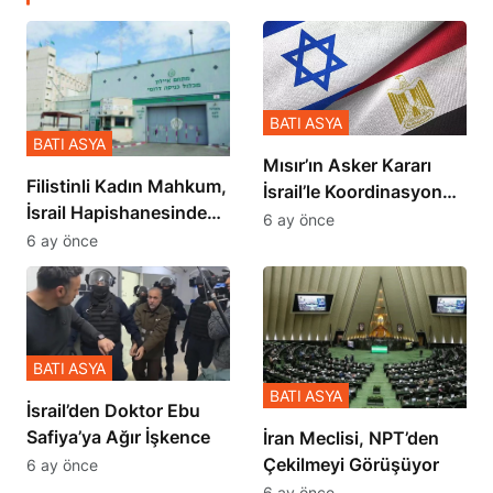
BATI ASYA
BATI ASYA
Mısır’ın Asker Kararı
Filistinli Kadın Mahkum,
İsrail’le Koordinasyon
İsrail Hapishanesindeki
İçinde Gerçekleşmiş
6 ay önce
Zulmü Anlattı
6 ay önce
BATI ASYA
BATI ASYA
İsrail’den Doktor Ebu
Safiya’ya Ağır İşkence
İran Meclisi, NPT’den
Çekilmeyi Görüşüyor
6 ay önce
6 ay önce