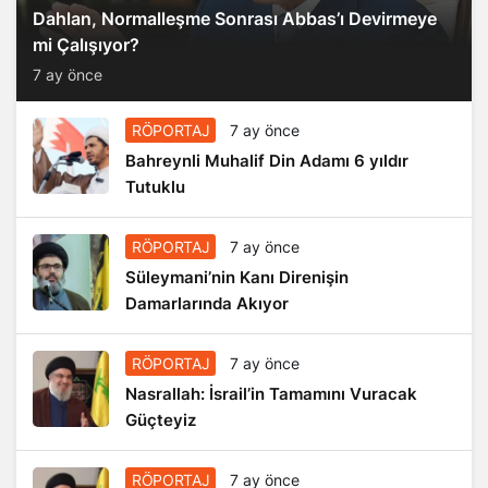
Dahlan, Normalleşme Sonrası Abbas’ı Devirmeye
mi Çalışıyor?
7 ay önce
RÖPORTAJ
7 ay önce
Bahreynli Muhalif Din Adamı 6 yıldır
Tutuklu
RÖPORTAJ
7 ay önce
Süleymani’nin Kanı Direnişin
Damarlarında Akıyor
RÖPORTAJ
7 ay önce
Nasrallah: İsrail’in Tamamını Vuracak
Güçteyiz
RÖPORTAJ
7 ay önce