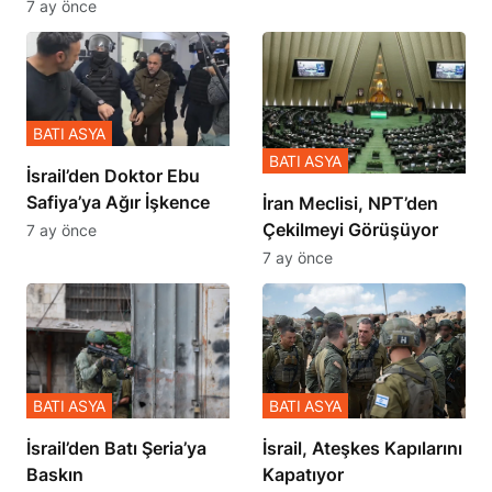
BATI ASYA
BATI ASYA
İsrail’den Doktor Ebu
Safiya’ya Ağır İşkence
İran Meclisi, NPT’den
Çekilmeyi Görüşüyor
7 ay önce
7 ay önce
BATI ASYA
BATI ASYA
​​​​​​​İsrail’den Batı Şeria’ya
İsrail, Ateşkes Kapılarını
Baskın
Kapatıyor