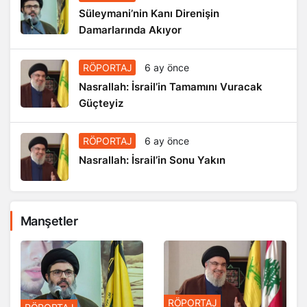
Süleymani’nin Kanı Direnişin
Damarlarında Akıyor
RÖPORTAJ
6 ay önce
Nasrallah: İsrail’in Tamamını Vuracak
Güçteyiz
RÖPORTAJ
6 ay önce
Nasrallah: İsrail’in Sonu Yakın
Manşetler
RÖPORTAJ
RÖPORTAJ