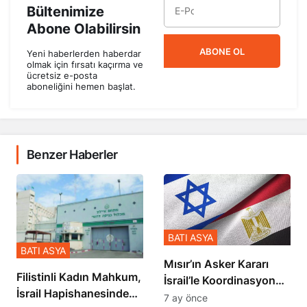
Bültenimize
Abone Olabilirsin
ABONE OL
Yeni haberlerden haberdar
olmak için fırsatı kaçırma ve
ücretsiz e-posta
aboneliğini hemen başlat.
Benzer Haberler
BATI ASYA
BATI ASYA
Mısır’ın Asker Kararı
Filistinli Kadın Mahkum,
İsrail’le Koordinasyon
İsrail Hapishanesindeki
İçinde Gerçekleşmiş
7 ay önce
Zulmü Anlattı
7 ay önce