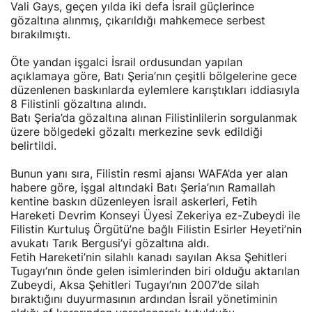
Vali Gays, geçen yılda iki defa İsrail güçlerince
gözaltına alınmış, çıkarıldığı mahkemece serbest
bırakılmıştı.
Öte yandan işgalci İsrail ordusundan yapılan
açıklamaya göre, Batı Şeria’nın çeşitli bölgelerine gece
düzenlenen baskınlarda eylemlere karıştıkları iddiasıyla
8 Filistinli gözaltına alındı.
Batı Şeria’da gözaltına alınan Filistinlilerin sorgulanmak
üzere bölgedeki gözaltı merkezine sevk edildiği
belirtildi.
Bunun yanı sıra, Filistin resmi ajansı WAFA’da yer alan
habere göre, işgal altındaki Batı Şeria’nın Ramallah
kentine baskın düzenleyen İsrail askerleri, Fetih
Hareketi Devrim Konseyi Üyesi Zekeriya ez-Zubeydi ile
Filistin Kurtuluş Örgütü’ne bağlı Filistin Esirler Heyeti’nin
avukatı Tarık Bergusi’yi gözaltına aldı.
Fetih Hareketi’nin silahlı kanadı sayılan Aksa Şehitleri
Tugayı’nın önde gelen isimlerinden biri olduğu aktarılan
Zubeydi, Aksa Şehitleri Tugayı’nın 2007’de silah
bıraktığını duyurmasının ardından İsrail yönetiminin