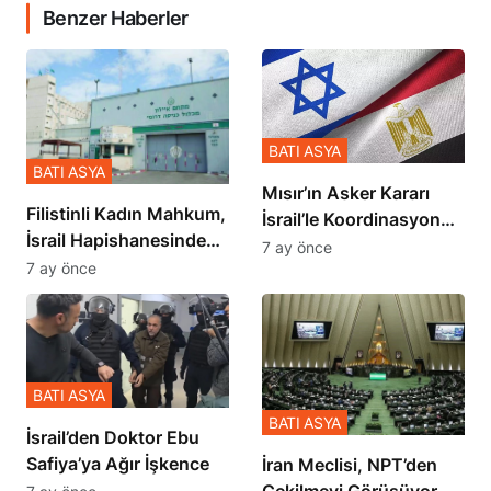
Benzer Haberler
BATI ASYA
BATI ASYA
Mısır’ın Asker Kararı
Filistinli Kadın Mahkum,
İsrail’le Koordinasyon
İsrail Hapishanesindeki
İçinde Gerçekleşmiş
7 ay önce
Zulmü Anlattı
7 ay önce
BATI ASYA
BATI ASYA
İsrail’den Doktor Ebu
Safiya’ya Ağır İşkence
İran Meclisi, NPT’den
Çekilmeyi Görüşüyor
7 ay önce