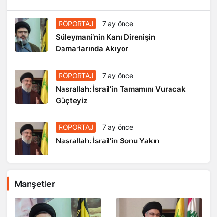
RÖPORTAJ
7 ay önce
Süleymani’nin Kanı Direnişin
Damarlarında Akıyor
RÖPORTAJ
7 ay önce
Nasrallah: İsrail’in Tamamını Vuracak
Güçteyiz
RÖPORTAJ
7 ay önce
Nasrallah: İsrail’in Sonu Yakın
Manşetler