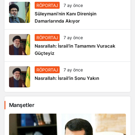
RÖPORTAJ
7 ay önce
Süleymani’nin Kanı Direnişin
Damarlarında Akıyor
RÖPORTAJ
7 ay önce
Nasrallah: İsrail’in Tamamını Vuracak
Güçteyiz
RÖPORTAJ
7 ay önce
Nasrallah: İsrail’in Sonu Yakın
Manşetler