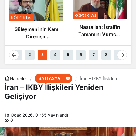
RÖPORTAJ
RÖPORTAJ
Nasrallah: İsrail’in
Süleymani’nin Kanı
Tamamını Vuracak
Direnişin
Güçteyiz
Damarlarında
Akıyor
1
2
3
4
5
6
7
8
9
BATI ASYA
Haberler
İran – IKBY İlişkileri
Yeniden Gelişiyor
İran – IKBY İlişkileri Yeniden
Gelişiyor
18 Ocak 2026, 01:55
yayınlandı
0