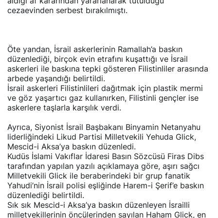
aldığı af kararından yararlanarak tutulduğu
cezaevinden serbest bırakılmıştı.
Öte yandan, İsrail askerlerinin Ramallah’a baskın
düzenlediği, birçok evin etrafını kuşattığı ve İsrail
askerleri ile baskına tepki gösteren Filistinliler arasında
arbede yaşandığı belirtildi.
İsrail askerleri Filistinlileri dağıtmak için plastik mermi
ve göz yaşartıcı gaz kullanırken, Filistinli gençler ise
askerlere taşlarla karşılık verdi.
Ayrıca, Siyonist İsrail Başbakanı Binyamin Netanyahu
liderliğindeki Likud Partisi Milletvekili Yehuda Glick,
Mescid-i Aksa’ya baskın düzenledi.
Kudüs İslami Vakıflar İdaresi Basın Sözcüsü Firas Dibs
tarafından yapılan yazılı açıklamaya göre, aşırı sağcı
Milletvekili Glick ile beraberindeki bir grup fanatik
Yahudi’nin İsrail polisi eşliğinde Harem-i Şerif’e baskın
düzenlediği belirtildi.
Sık sık Mescid-i Aksa’ya baskın düzenleyen İsrailli
milletvekillerinin öncülerinden sayılan Haham Glick, en