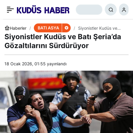
İran – IKBY İlişkileri
+
-
0
Paylaş
Yeniden Gelişiyor
BATI ASYA
Haberler
Siyonistler Kudüs ve
Batı Şeria’da Gözaltılarını
Siyonistler Kudüs ve Batı Şeria’da
Sürdürüyor
Gözaltılarını Sürdürüyor
18 Ocak 2026, 01:55
yayınlandı