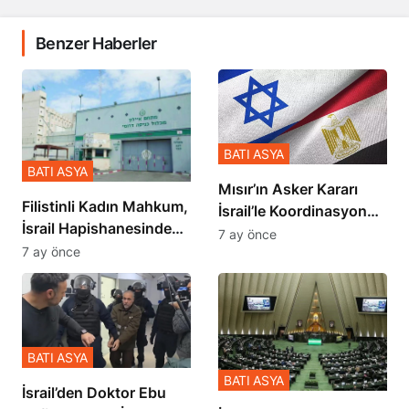
Benzer Haberler
BATI ASYA
BATI ASYA
Mısır’ın Asker Kararı
Filistinli Kadın Mahkum,
İsrail’le Koordinasyon
İsrail Hapishanesindeki
İçinde Gerçekleşmiş
7 ay önce
Zulmü Anlattı
7 ay önce
BATI ASYA
BATI ASYA
İsrail’den Doktor Ebu