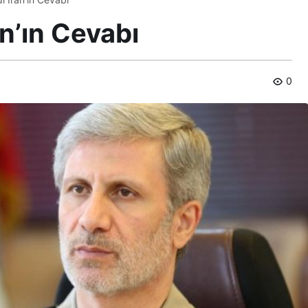
an’ın Cevabı
0