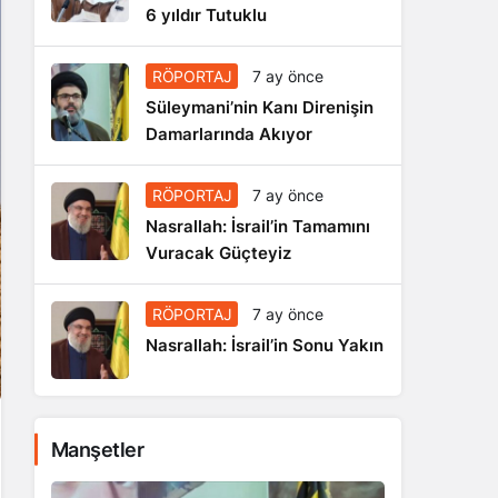
6 yıldır Tutuklu
RÖPORTAJ
7 ay önce
Süleymani’nin Kanı Direnişin
Damarlarında Akıyor
RÖPORTAJ
7 ay önce
Nasrallah: İsrail’in Tamamını
Vuracak Güçteyiz
RÖPORTAJ
7 ay önce
Nasrallah: İsrail’in Sonu Yakın
Manşetler