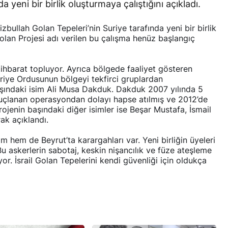
a yeni bir birlik oluşturmaya çalıştığını açıkladı.
bullah Golan Tepeleri’nin Suriye tarafında yeni bir birlik
Golan Projesi adı verilen bu çalışma henüz başlangıç
tihbarat topluyor. Ayrıca bölgede faaliyet gösteren
uriye Ordusunun bölgeyi tekfirci gruplardan
PORTAJ
RÖPORTAJ
aşındaki isim Ali Musa Dakduk. Dakduk 2007 yılında 5
nuçlanan operasyondan dolayı hapse atılmış ve 2012’de
Bahreynli Muhalif Din Adamı 6
Süleymani’nin
rojenin başındaki diğer isimler ise Beşar Mustafa, İsmail
yıldır Tutuklu
Damarlar
ak açıklandı.
 hem de Beyrut’ta karargahları var. Yeni birliğin üyeleri
Bu askerlerin sabotaj, keskin nişancılık ve füze ateşleme
yor. İsrail Golan Tepelerini kendi güvenliği için oldukça