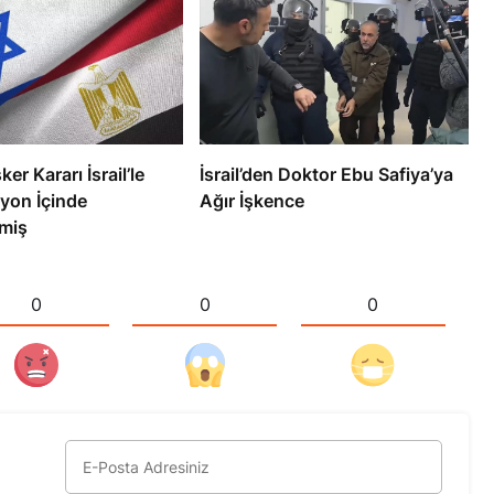
ker Kararı İsrail’le
İsrail’den Doktor Ebu Safiya’ya
yon İçinde
Ağır İşkence
miş
0
0
0