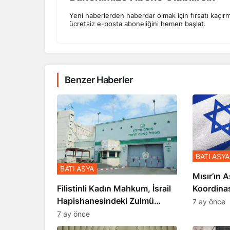
Yeni haberlerden haberdar olmak için fırsatı kaçır
ücretsiz e-posta aboneliğini hemen başlat.
Benzer Haberler
BATI ASYA
BATI ASYA
Mısır’ın A
Koordina
Filistinli Kadın Mahkum, İsrail
Gerçekle
Hapishanesindeki Zulmü
7 ay önce
Anlattı
7 ay önce