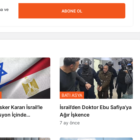
ma ve
ABONE OL
BATI ASYA
sker Kararı İsrail’le
İsrail’den Doktor Ebu Safiya’ya
syon İçinde
Ağır İşkence
şmiş
7 ay önce