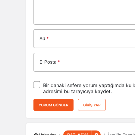
Ad
*
E-Posta
*
Bir dahaki sefere yorum yaptığımda kull
adresimi bu tarayıcıya kaydet.
YORUM GÖNDER
GIRIŞ YAP
BATI ASYA
Haberler
İsrail’in Tehdi