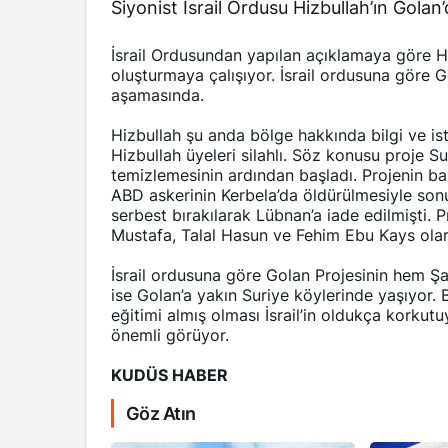
Siyonist İsrail Ordusu Hizbullah’ın Golan’d
İsrail Ordusundan yapılan açıklamaya göre Hiz
oluşturmaya çalışıyor. İsrail ordusuna göre 
aşamasında.
Hizbullah şu anda bölge hakkında bilgi ve is
Hizbullah üyeleri silahlı. Söz konusu proje S
RÖPORTAJ
RÖ
temizlemesinin ardından başladı. Projenin b
ABD askerinin Kerbela’da öldürülmesiyle so
Dahlan, Normalleşme Sonrası
serbest bırakılarak Lübnan’a iade edilmişti. P
Abbas’ı Devirmeye mi Çalışıyor?
Mustafa, Talal Hasun ve Fehim Ebu Kays olar
İsrail ordusuna göre Golan Projesinin hem Şam
ise Golan’a yakın Suriye köylerinde yaşıyor. 
eğitimi almış olması İsrail’in oldukça korkutu
önemli görüyor.
KUDÜS HABER
Göz Atın