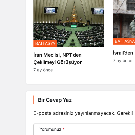
BATI ASYA
BATI ASYA
​​​​​​​İsrai
İran Meclisi, NPT’den
7 ay önce
Çekilmeyi Görüşüyor
7 ay önce
Bir Cevap Yaz
E-posta adresiniz yayınlanmayacak.
Gerekli
Yorumunuz
*