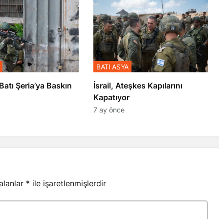
BATI ASYA
l’den Batı Şeria’ya Baskın
İsrail, Ateşkes Kapılarını
Kapatıyor
7 ay önce
 alanlar
*
ile işaretlenmişlerdir