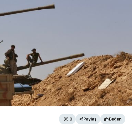
0
Paylaş
Beğen