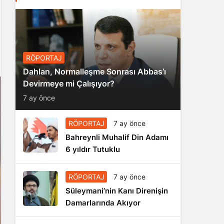
RÖPORTAJ
Dahlan, Normalleşme Sonrası Abbas’ı
Devirmeye mi Çalışıyor?
7 ay önce
RÖPORTAJ
7 ay önce
Bahreynli Muhalif Din Adamı
6 yıldır Tutuklu
RÖPORTAJ
7 ay önce
Süleymani’nin Kanı Direnişin
Damarlarında Akıyor