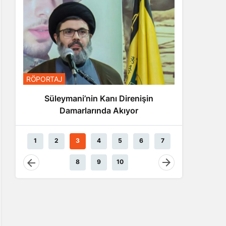
RÖPORTAJ
Nasrallah: İsrail’in Tamamını
Vuracak Güçteyiz
 Kanı Direnişin
ında Akıyor
1
2
3
4
5
6
7
8
9
10