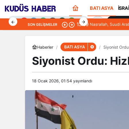
BATI ASYA
İSRA
Sana Öze
13:09
Nasrallah, Suudi Ara
SON GELIŞMELER
BATI ASYA
Haberler
Siyonist Ordu
Siyonist Ordu: Hiz
Gündüz Modu
Gündüz modunu seçin.
18 Ocak 2026, 01:54
yayınlandı
Gece Modu
Gece modunu seçin.
Sistem Modu
Sistem modunu seçin.