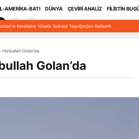
İL-AMERİKA-BATI
DÜNYA
ÇEVİRİ ANALİZ
FİLİSTİN BUG
l
bistan’ın Kendisine Yönelik Suikast Teşviğinden Bahsetti
: Hizbullah Golan’da
bullah Golan’da