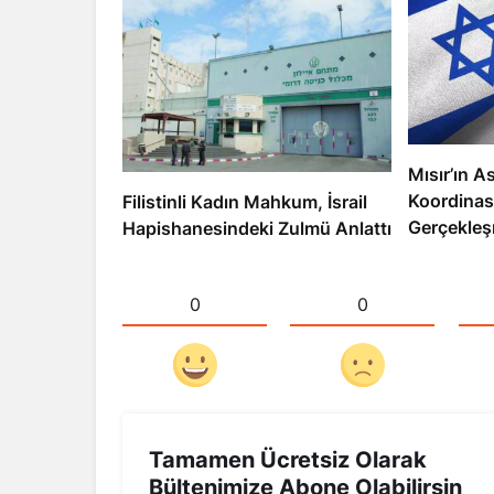
Mısır’ın As
Koordinas
Filistinli Kadın Mahkum, İsrail
Gerçekleş
Hapishanesindeki Zulmü Anlattı
0
0
Tamamen Ücretsiz Olarak
Bültenimize Abone Olabilirsin