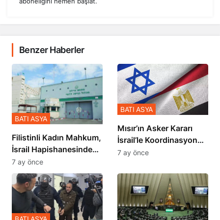
Benzer Haberler
BATI ASYA
BATI ASYA
Mısır’ın Asker Kararı
Filistinli Kadın Mahkum,
İsrail’le Koordinasyon
İsrail Hapishanesindeki
İçinde Gerçekleşmiş
7 ay önce
Zulmü Anlattı
7 ay önce
BATI ASYA