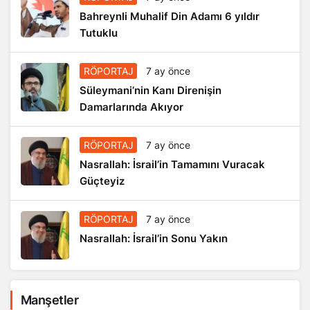
Bahreynli Muhalif Din Adamı 6 yıldır
Tutuklu
RÖPORTAJ
7 ay önce
Süleymani’nin Kanı Direnişin
Damarlarında Akıyor
RÖPORTAJ
7 ay önce
Nasrallah: İsrail’in Tamamını Vuracak
Güçteyiz
RÖPORTAJ
7 ay önce
Nasrallah: İsrail’in Sonu Yakın
Manşetler