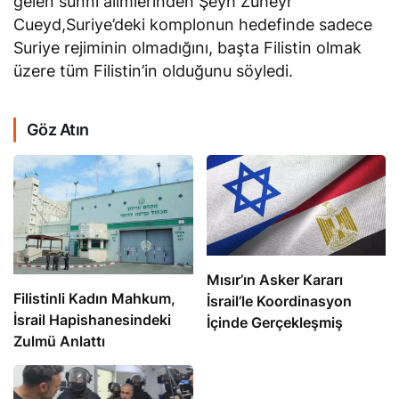
gelen sünni alimlerinden Şeyh Züheyr
Cueyd,Suriye’deki komplonun hedefinde sadece
Suriye rejiminin olmadığını, başta Filistin olmak
üzere tüm Filistin’in olduğunu söyledi.
Göz Atın
Mısır’ın Asker Kararı
Filistinli Kadın Mahkum,
İsrail’le Koordinasyon
İsrail Hapishanesindeki
İçinde Gerçekleşmiş
Zulmü Anlattı