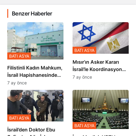
Benzer Haberler
BATI ASYA
BATI ASYA
Mısır’ın Asker Kararı
Filistinli Kadın Mahkum,
İsrail’le Koordinasyon
İsrail Hapishanesindeki
İçinde Gerçekleşmiş
7 ay önce
Zulmü Anlattı
7 ay önce
BATI ASYA
BATI ASYA
İsrail’den Doktor Ebu