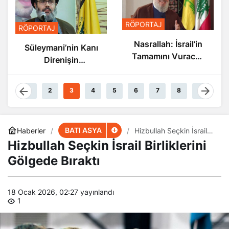
RÖPORTAJ
RÖPORTAJ
Nasrallah: İsrail’in
Süleymani’nin Kanı
Tamamını Vuracak
Direnişin
Güçteyiz
Damarlarında
Akıyor
1
2
3
4
5
6
7
8
9
BATI ASYA
Haberler
Hizbullah Seçkin İsrail
Birliklerini Gölgede
Hizbullah Seçkin İsrail Birliklerini
Bıraktı
Gölgede Bıraktı
18 Ocak 2026, 02:27
yayınlandı
1