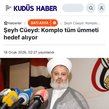
Hizbullah Seçkin İsrail
+
-
0
Paylaş
Birliklerini Gölgede
BATI ASYA
Haberler
Şeyh Cüeyd: Komplo
tüm ümmeti hedef alıyor
Şeyh Cüeyd: Komplo tüm ümmeti
Bıraktı
hedef alıyor
18 Ocak 2026, 02:27
yayınlandı