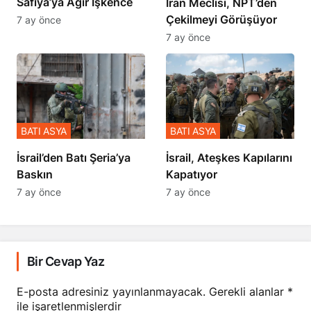
Safiya’ya Ağır İşkence
İran Meclisi, NPT’den
Çekilmeyi Görüşüyor
7 ay önce
7 ay önce
BATI ASYA
BATI ASYA
​​​​​​​İsrail’den Batı Şeria’ya
İsrail, Ateşkes Kapılarını
Baskın
Kapatıyor
7 ay önce
7 ay önce
Bir Cevap Yaz
E-posta adresiniz yayınlanmayacak.
Gerekli alanlar
*
ile işaretlenmişlerdir