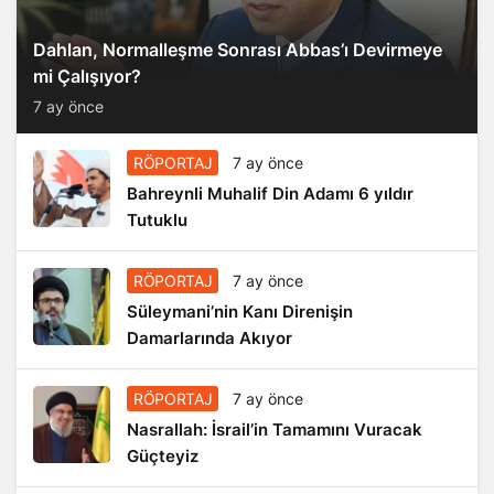
Dahlan, Normalleşme Sonrası Abbas’ı Devirmeye
mi Çalışıyor?
7 ay önce
RÖPORTAJ
7 ay önce
Bahreynli Muhalif Din Adamı 6 yıldır
Tutuklu
RÖPORTAJ
7 ay önce
Süleymani’nin Kanı Direnişin
Damarlarında Akıyor
RÖPORTAJ
7 ay önce
Nasrallah: İsrail’in Tamamını Vuracak
Güçteyiz