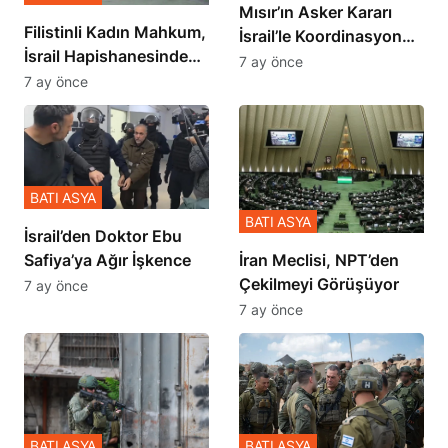
Mısır’ın Asker Kararı
Filistinli Kadın Mahkum,
İsrail’le Koordinasyon
İsrail Hapishanesindeki
İçinde Gerçekleşmiş
7 ay önce
Zulmü Anlattı
7 ay önce
BATI ASYA
BATI ASYA
İsrail’den Doktor Ebu
Safiya’ya Ağır İşkence
İran Meclisi, NPT’den
Çekilmeyi Görüşüyor
7 ay önce
7 ay önce
BATI ASYA
BATI ASYA