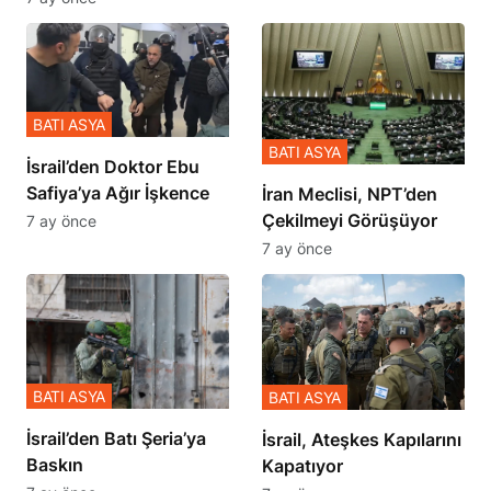
BATI ASYA
BATI ASYA
İsrail’den Doktor Ebu
Safiya’ya Ağır İşkence
İran Meclisi, NPT’den
Çekilmeyi Görüşüyor
7 ay önce
7 ay önce
BATI ASYA
BATI ASYA
​​​​​​​İsrail’den Batı Şeria’ya
İsrail, Ateşkes Kapılarını
Baskın
Kapatıyor
7 ay önce
7 ay önce