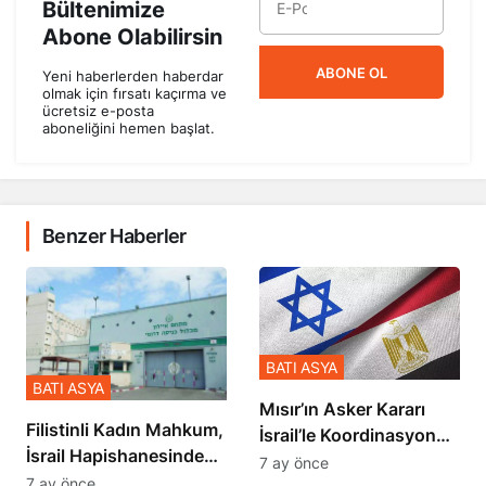
Bültenimize
Abone Olabilirsin
ABONE OL
Yeni haberlerden haberdar
olmak için fırsatı kaçırma ve
ücretsiz e-posta
aboneliğini hemen başlat.
Benzer Haberler
BATI ASYA
BATI ASYA
Mısır’ın Asker Kararı
Filistinli Kadın Mahkum,
İsrail’le Koordinasyon
İsrail Hapishanesindeki
İçinde Gerçekleşmiş
7 ay önce
Zulmü Anlattı
7 ay önce