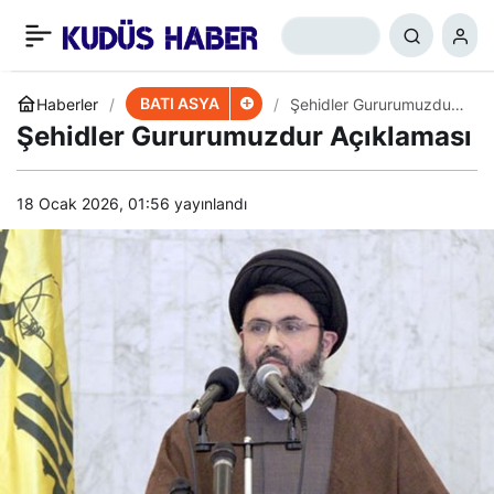
Si̇yoni̇st İsrai̇l Güçleri̇
+
-
0
Paylaş
Düzenledi̇kleri̇ Ev
BATI ASYA
Haberler
Şehidler Gururumuzdur
Açıklaması
Şehidler Gururumuzdur Açıklaması
Baskınlarıyla 22
18 Ocak 2026, 01:56
yayınlandı
Fi̇li̇sti̇nli̇yi̇ Gözaltına Aldı