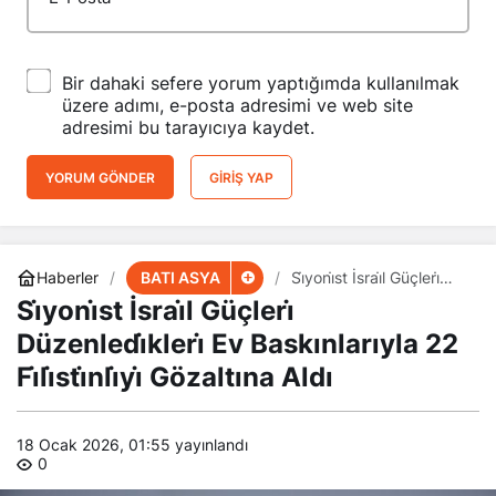
Bir dahaki sefere yorum yaptığımda kullanılmak
üzere adımı, e-posta adresimi ve web site
adresimi bu tarayıcıya kaydet.
YORUM GÖNDER
GIRIŞ YAP
BATI ASYA
Haberler
Si̇yoni̇st İsrai̇l Güçleri̇
Düzenledi̇kleri̇ Ev
Si̇yoni̇st İsrai̇l Güçleri̇
Baskınlarıyla 22
Fi̇li̇sti̇nli̇yi̇ Gözaltına Aldı
Düzenledi̇kleri̇ Ev Baskınlarıyla 22
Fi̇li̇sti̇nli̇yi̇ Gözaltına Aldı
18 Ocak 2026, 01:55
yayınlandı
0