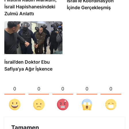
İsrail’le Koordinasyon
İsrail Hapishanesindeki
İçinde Gerçekleşmiş
Zulmü Anlattı
İsrail’den Doktor Ebu
Safiya’ya Ağır İşkence
0
0
0
0
0
Tamamen