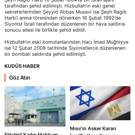
tarafından şehid edilmişti. Hizbullah’ın eski genel
sekreterlerinden Şeyyid Abbas Musavi ise Şeyh Ragıb
Harb’i anma töreninden dönerken 16 Şubat 1992’de
Siyonist İsrail tarafından düzenlenen bir hava saldırısı
sonucu ailesi ile birlikte şehid edildi.
Hizbullah’ın eski komutanlarından Hacı İmad Muğniyye
ise 12 Şubat 2008 tarihinde Siyonistlerce düzenlenen
bir bombalı saldırıda şehid edilmişti.
KUDÜS HABER
Göz Atın
Mısır’ın Asker Kararı
Filistinli Kadın Mahkum,