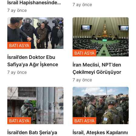
İsrail Hapishanesindeki
İçinde Gerçekleşmiş
7 ay önce
Zulmü Anlattı
7 ay önce
BATI ASYA
BATI ASYA
İsrail’den Doktor Ebu
Safiya’ya Ağır İşkence
İran Meclisi, NPT’den
Çekilmeyi Görüşüyor
7 ay önce
7 ay önce
BATI ASYA
BATI ASYA
​​​​​​​İsrail’den Batı Şeria’ya
İsrail, Ateşkes Kapılarını