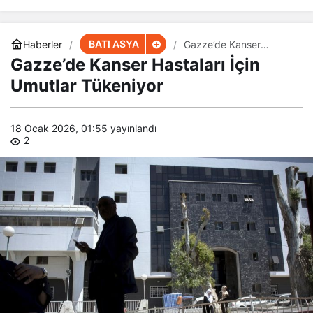
BATI ASYA
Haberler
Gazze’de Kanser
Hastaları İçin Umutlar
Gazze’de Kanser Hastaları İçin
Tükeniyor
Umutlar Tükeniyor
18 Ocak 2026, 01:55
yayınlandı
2