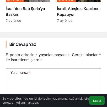
​​​​​​​İsrail’den Batı Şeria’ya
İsrail, Ateşkes Kapılarını
Baskın
Kapatıyor
7 ay önce
7 ay önce
Bir Cevap Yaz
E-posta adresiniz yayınlanmayacak.
Gerekli alanlar
*
ile işaretlenmişlerdir
Yorumunuz
*
Bu web sitesinde en iyi deneyimi yaşamanızı sağlamak için
Kabul
çerezler kullanılmaktadır.
Akış
Eczaneler
Trafik
Anasayfa
Ad
*