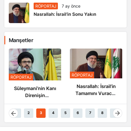
RÖPORTAJ
7 ay önce
Nasrallah: İsrail’in Sonu Yakın
Manşetler
RÖPORTAJ
RÖPORTAJ
Nasrallah: İsrail’in
Nasrallah: İsrail’in
Sonu Yakın
Tamamını Vuracak
Güçteyiz
1
2
3
4
5
6
7
8
9