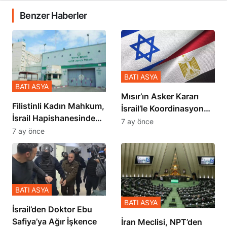
Benzer Haberler
BATI ASYA
BATI ASYA
Mısır’ın Asker Kararı
Filistinli Kadın Mahkum,
İsrail’le Koordinasyon
İsrail Hapishanesindeki
İçinde Gerçekleşmiş
7 ay önce
Zulmü Anlattı
7 ay önce
BATI ASYA
BATI ASYA
İsrail’den Doktor Ebu
Safiya’ya Ağır İşkence
İran Meclisi, NPT’den