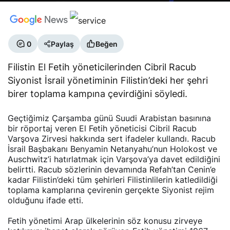
0
Paylaş
Beğen
Filistin El Fetih yöneticilerinden Cibril Racub
Siyonist İsrail yönetiminin Filistin’deki her şehri
birer toplama kampına çevirdiğini söyledi.
Geçtiğimiz Çarşamba günü Suudi Arabistan basınına
bir röportaj veren El Fetih yöneticisi Cibril Racub
Varşova Zirvesi hakkında sert ifadeler kullandı. Racub
İsrail Başbakanı Benyamin Netanyahu’nun Holokost ve
Auschwitz’i hatırlatmak için Varşova’ya davet edildiğini
belirtti. Racub sözlerinin devamında Refah’tan Cenin’e
kadar Filistin’deki tüm şehirleri Filistinlilerin katledildiği
toplama kamplarına çevirenin gerçekte Siyonist rejim
olduğunu ifade etti.
Fetih yönetimi Arap ülkelerinin söz konusu zirveye
katılımını ihanet olarak görüyor. Fetih yönetimi 1967