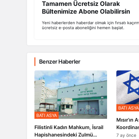
Tamamen Ücretsiz Olarak
Bültenimize Abone Olabilirsin
Yeni haberlerden haberdar olmak için fırsatı kaçır
ücretsiz e-posta aboneliğini hemen başlat.
Benzer Haberler
BATI ASYA
BATI ASYA
Mısır’ın A
Koordina
Filistinli Kadın Mahkum, İsrail
Gerçekle
Hapishanesindeki Zulmü
7 ay önce