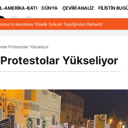
İL-AMERİKA-BATI
DÜNYA
ÇEVİRİ ANALİZ
FİLİSTİN BUG
l
bistan’ın Kendisine Yönelik Suikast Teşviğinden Bahsetti
nde Protestolar Yükseliyor
Protestolar Yükseliyor