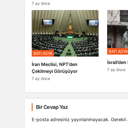
Anlattı
7 ay önce
BATI ASYA
BATI ASYA
​​​​​​​İsrai
İran Meclisi, NPT’den
7 ay önce
Çekilmeyi Görüşüyor
7 ay önce
Bir Cevap Yaz
E-posta adresiniz yayınlanmayacak.
Gerekli