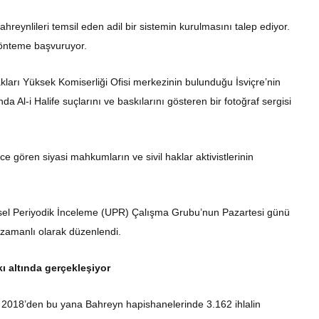
Bahreynlileri temsil eden adil bir sistemin kurulmasını talep ediyor.
yönteme başvuruyor.
arı Yüksek Komiserliği Ofisi merkezinin bulunduğu İsviçre’nin
da Al-i Halife suçlarını ve baskılarını gösteren bir fotoğraf sergisi
e gören siyasi mahkumların ve sivil haklar aktivistlerinin
nsel Periyodik İnceleme (UPR) Çalışma Grubu’nun Pazartesi günü
ş zamanlı olarak düzenlendi.
 altında gerçekleşiyor
 2018’den bu yana Bahreyn hapishanelerinde 3.162 ihlalin