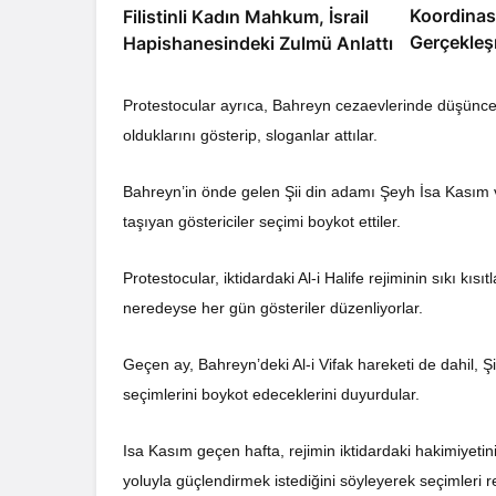
Koordinas
Filistinli Kadın Mahkum, İsrail
Gerçekleş
Hapishanesindeki Zulmü Anlattı
Protestocular ayrıca, Bahreyn cezaevlerinde düşünce
olduklarını gösterip, sloganlar attılar.
Bahreyn’in önde gelen Şii din adamı Şeyh İsa Kasım ve
taşıyan göstericiler seçimi boykot ettiler.
Protestocular, iktidardaki Al-i Halife rejiminin sıkı kıs
neredeyse her gün gösteriler düzenliyorlar.
Geçen ay, Bahreyn’deki Al-i Vifak hareketi de dahil, Ş
seçimlerini boykot edeceklerini duyurdular.
Isa Kasım geçen hafta, rejimin iktidardaki hakimiyetin
yoluyla güçlendirmek istediğini söyleyerek seçimleri re