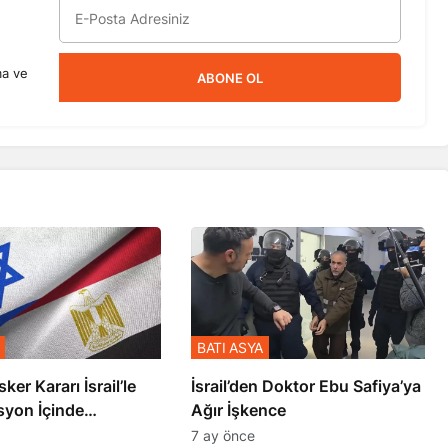
ma ve
ABONE OL
BATI ASYA
sker Kararı İsrail’le
İsrail’den Doktor Ebu Safiya’ya
syon İçinde
Ağır İşkence
şmiş
7 ay önce