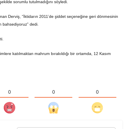
r şekilde sorumlu tutulmadığını söyledi.
nan Derviş, “İktidarın 2011’de şiddet seçeneğine geri dönmesinin
n bahsediyoruz” dedi.
ti.
çimlere katılmaktan mahrum bırakıldığı bir ortamda, 12 Kasım
0
0
0