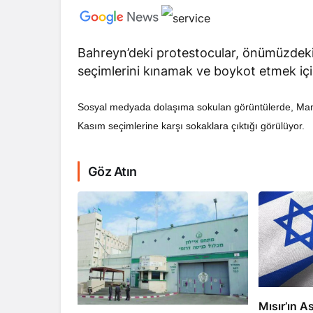
Bahreyn’deki protestocular, önümüzdeki
seçimlerini kınamak ve boykot etmek içi
Sosyal medyada dolaşıma sokulan görüntülerde, Mana
RÖPORTAJ
Kasım seçimlerine karşı sokaklara çıktığı görülüyor.
Dahlan, Normall
Abbas’ı Devirmeye
Göz Atın
Mısır’ın As