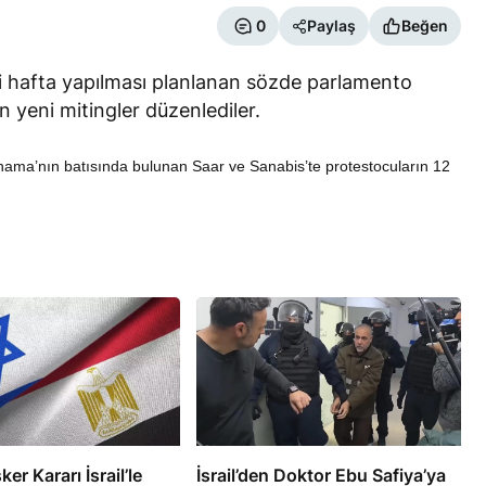
0
Paylaş
Beğen
 hafta yapılması planlanan sözde parlamento
n yeni mitingler düzenlediler.
ma’nın batısında bulunan Saar ve Sanabis’te protestocuların 12
RÖPORTAJ
eşme Sonrası
Bahreynli Muhalif Din Adamı 6
 mi Çalışıyor?
yıldır Tutuklu
ker Kararı İsrail’le
İsrail’den Doktor Ebu Safiya’ya