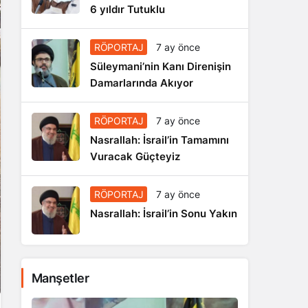
6 yıldır Tutuklu
RÖPORTAJ
7 ay önce
Süleymani’nin Kanı Direnişin
Damarlarında Akıyor
RÖPORTAJ
7 ay önce
Nasrallah: İsrail’in Tamamını
Vuracak Güçteyiz
RÖPORTAJ
7 ay önce
Nasrallah: İsrail’in Sonu Yakın
Manşetler