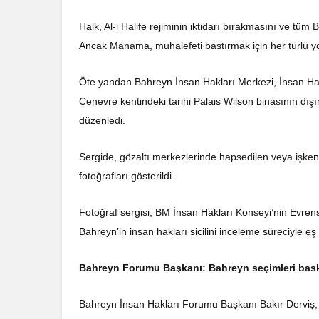
Halk, Al-i Halife rejiminin iktidarı bırakmasını ve tüm 
Ancak Manama, muhalefeti bastırmak için her türlü 
Öte yandan Bahreyn İnsan Hakları Merkezi, İnsan Hakl
Cenevre kentindeki tarihi Palais Wilson binasının dışın
düzenledi.
Sergide, gözaltı merkezlerinde hapsedilen veya işkenc
fotoğrafları gösterildi.
Fotoğraf sergisi, BM İnsan Hakları Konseyi’nin Evre
Bahreyn’in insan hakları sicilini inceleme süreciyle e
Bahreyn Forumu Başkanı: Bahreyn seçimleri baskı
Bahreyn İnsan Hakları Forumu Başkanı Bakır Derviş,