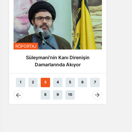
RÖPORTA
RÖPORTAJ
Nas
Süleymani’nin Kanı Direnişin
Damarlarında Akıyor
1
2
3
4
5
6
7
8
9
10