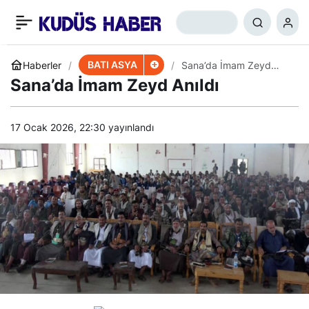
İran’da Büyük İHA
+
-
0
Paylaş
Tatbikatı
BATI ASYA
Haberler
Sana’da İmam Zeyd
Anıldı
Sana’da İmam Zeyd Anıldı
17 Ocak 2026, 22:30
yayınlandı