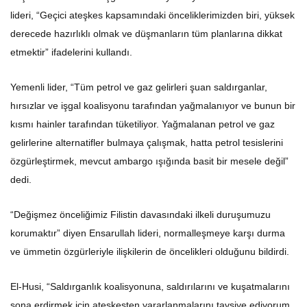
lideri, “Geçici ateşkes kapsamındaki önceliklerimizden biri, yüksek
derecede hazırlıklı olmak ve düşmanların tüm planlarına dikkat
etmektir” ifadelerini kullandı.
Yemenli lider, “Tüm petrol ve gaz gelirleri şuan saldırganlar,
hırsızlar ve işgal koalisyonu tarafından yağmalanıyor ve bunun bir
kısmı hainler tarafından tüketiliyor. Yağmalanan petrol ve gaz
gelirlerine alternatifler bulmaya çalışmak, hatta petrol tesislerini
özgürleştirmek, mevcut ambargo ışığında basit bir mesele değil”
dedi.
“Değişmez önceliğimiz Filistin davasındaki ilkeli duruşumuzu
korumaktır” diyen Ensarullah lideri, normalleşmeye karşı durma
ve ümmetin özgürleriyle ilişkilerin de öncelikleri olduğunu bildirdi.
El-Husi, “Saldırganlık koalisyonuna, saldırılarını ve kuşatmalarını
sona erdirmek için ateşkesten yararlanmalarını tavsiye ediyorum.