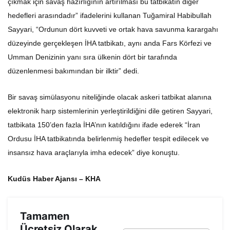
çıkmak için savaş hazırlığının artırılması bu tatbikatın diğer
hedefleri arasındadır” ifadelerini kullanan Tuğamiral Habibullah
Sayyari, “Ordunun dört kuvveti ve ortak hava savunma karargahı
düzeyinde gerçekleşen İHA tatbikatı, aynı anda Fars Körfezi ve
Umman Denizinin yanı sıra ülkenin dört bir tarafında
düzenlenmesi bakımından bir ilktir” dedi.
Bir savaş simülasyonu niteliğinde olacak askeri tatbikat alanına
elektronik harp sistemlerinin yerleştirildiğini dile getiren Sayyari,
tatbikata 150’den fazla İHA’nın katıldığını ifade ederek “İran
Ordusu İHA tatbikatında belirlenmiş hedefler tespit edilecek ve
insansız hava araçlarıyla imha edecek” diye konuştu.
Kudüs Haber Ajansı – KHA
Tamamen
Ücretsiz Olarak