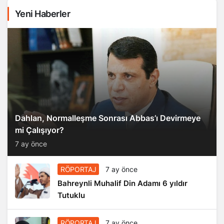
Yeni Haberler
Dahlan, Normalleşme Sonrası Abbas’ı Devirmeye
mi Çalışıyor?
7 ay önce
RÖPORTAJ
7 ay önce
Bahreynli Muhalif Din Adamı 6 yıldır
Tutuklu
RÖPORTAJ
7 ay önce