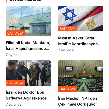
BATI ASYA
BATI ASYA
Mısır’ın Asker Kararı
Filistinli Kadın Mahkum,
İsrail’le Koordinasyon
İsrail Hapishanesindeki
İçinde Gerçekleşmiş
7 ay önce
Zulmü Anlattı
7 ay önce
BATI ASYA
BATI ASYA
İsrail’den Doktor Ebu
Safiya’ya Ağır İşkence
İran Meclisi, NPT’den
Çekilmeyi Görüşüyor
7 ay önce