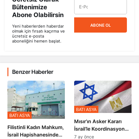
Bültenimize
Abone Olabilirsin
ABONE OL
Yeni haberlerden haberdar
olmak için fırsatı kaçırma ve
ücretsiz e-posta
aboneliğini hemen başlat.
Benzer Haberler
BATI ASYA
BATI ASYA
Mısır’ın Asker Kararı
Filistinli Kadın Mahkum,
İsrail’le Koordinasyon
İsrail Hapishanesindeki
İçinde Gerçekleşmiş
7 ay önce