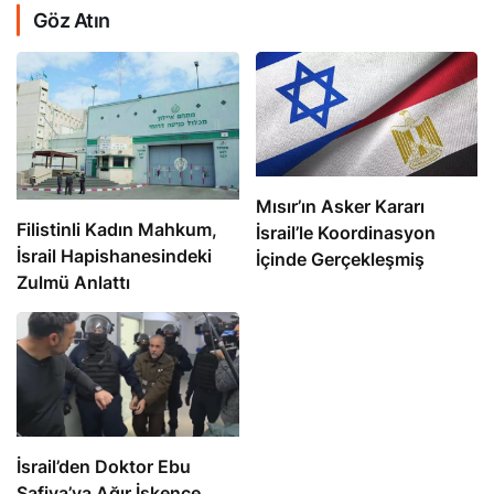
Göz Atın
Mısır’ın Asker Kararı
Filistinli Kadın Mahkum,
İsrail’le Koordinasyon
İsrail Hapishanesindeki
İçinde Gerçekleşmiş
Zulmü Anlattı
İsrail’den Doktor Ebu
Safiya’ya Ağır İşkence