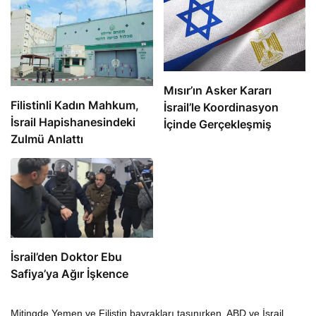
Mısır’ın Asker Kararı
Filistinli Kadın Mahkum,
İsrail’le Koordinasyon
İsrail Hapishanesindeki
İçinde Gerçekleşmiş
Zulmü Anlattı
İsrail’den Doktor Ebu
Safiya’ya Ağır İşkence
Mitingde Yemen ve Filistin bayrakları taşınırken, ABD ve İsrail