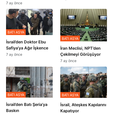
Zulmü Anlattı
7 ay önce
BATI ASYA
BATI ASYA
İsrail’den Doktor Ebu
Safiya’ya Ağır İşkence
İran Meclisi, NPT’den
Çekilmeyi Görüşüyor
7 ay önce
7 ay önce
BATI ASYA
BATI ASYA
​​​​​​​İsrail’den Batı Şeria’ya
İsrail, Ateşkes Kapılarını
Baskın
Kapatıyor