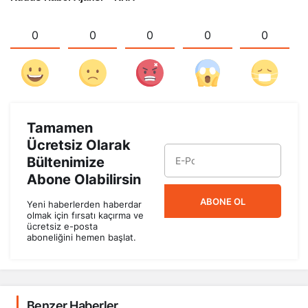
0
0
0
0
0
Tamamen
Ücretsiz Olarak
Bültenimize
Abone Olabilirsin
ABONE OL
Yeni haberlerden haberdar
olmak için fırsatı kaçırma ve
ücretsiz e-posta
aboneliğini hemen başlat.
Benzer Haberler