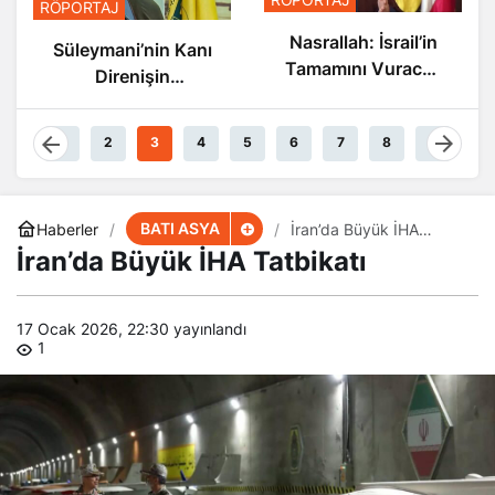
RÖPORTAJ
Nasrallah: İsrail’in
Süleymani’nin Kanı
Tamamını Vuracak
Direnişin
Güçteyiz
Damarlarında
Akıyor
1
2
3
4
5
6
7
8
9
BATI ASYA
Haberler
İran’da Büyük İHA
Tatbikatı
İran’da Büyük İHA Tatbikatı
17 Ocak 2026, 22:30
yayınlandı
1