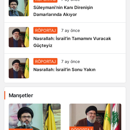
Süleymani’nin Kanı Direnişin
Damarlarında Akıyor
RÖPORTAJ
7 ay önce
Nasrallah: İsrail’in Tamamını Vuracak
Güçteyiz
RÖPORTAJ
7 ay önce
Nasrallah: İsrail’in Sonu Yakın
Manşetler
RÖPORTAJ