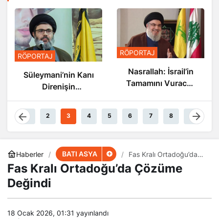
RÖPORTAJ
RÖPORTAJ
Nasrallah: İsrail’in
Süleymani’nin Kanı
Tamamını Vuracak
Direnişin
Güçteyiz
Damarlarında
Akıyor
1
2
3
4
5
6
7
8
9
BATI ASYA
Haberler
Fas Kralı Ortadoğu’da
Çözüme Değindi
Fas Kralı Ortadoğu’da Çözüme
Değindi
18 Ocak 2026, 01:31
yayınlandı