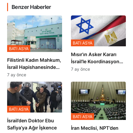
Benzer Haberler
BATI ASYA
BATI ASYA
Mısır’ın Asker Kararı
Filistinli Kadın Mahkum,
İsrail’le Koordinasyon
İsrail Hapishanesindeki
İçinde Gerçekleşmiş
7 ay önce
Zulmü Anlattı
7 ay önce
BATI ASYA
BATI ASYA
İsrail’den Doktor Ebu
Safiya’ya Ağır İşkence
İran Meclisi, NPT’den