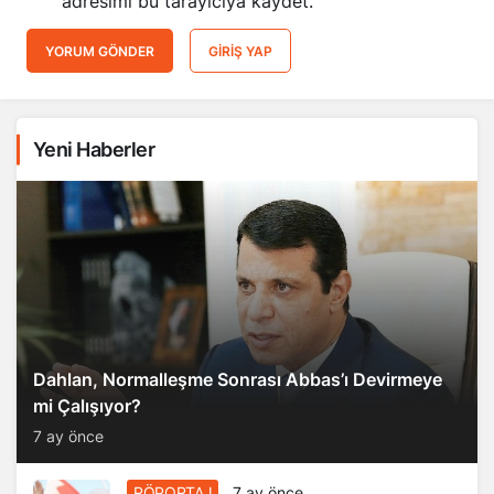
adresimi bu tarayıcıya kaydet.
YORUM GÖNDER
GIRIŞ YAP
Yeni Haberler
Dahlan, Normalleşme Sonrası Abbas’ı Devirmeye
mi Çalışıyor?
7 ay önce
RÖPORTAJ
7 ay önce