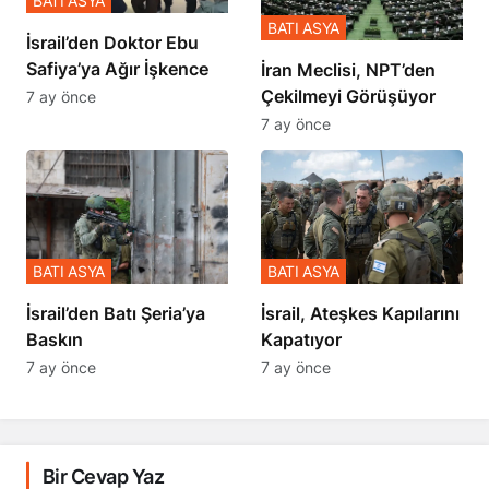
BATI ASYA
BATI ASYA
İsrail’den Doktor Ebu
Safiya’ya Ağır İşkence
İran Meclisi, NPT’den
Çekilmeyi Görüşüyor
7 ay önce
7 ay önce
BATI ASYA
BATI ASYA
​​​​​​​İsrail’den Batı Şeria’ya
İsrail, Ateşkes Kapılarını
Baskın
Kapatıyor
7 ay önce
7 ay önce
Bir Cevap Yaz