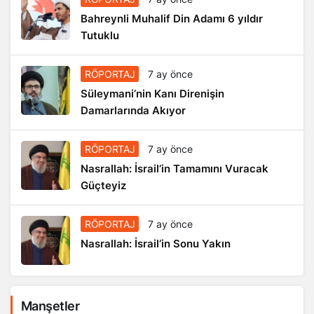
Bahreynli Muhalif Din Adamı 6 yıldır
Tutuklu
RÖPORTAJ
7 ay önce
Süleymani’nin Kanı Direnişin
Damarlarında Akıyor
RÖPORTAJ
7 ay önce
Nasrallah: İsrail’in Tamamını Vuracak
Güçteyiz
RÖPORTAJ
7 ay önce
Nasrallah: İsrail’in Sonu Yakın
Manşetler