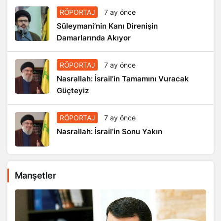
RÖPORTAJ
7 ay önce
Süleymani’nin Kanı Direnişin
Damarlarında Akıyor
RÖPORTAJ
7 ay önce
Nasrallah: İsrail’in Tamamını Vuracak
Güçteyiz
RÖPORTAJ
7 ay önce
Nasrallah: İsrail’in Sonu Yakın
Manşetler