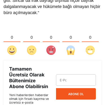
gitti. Sincar’da Irak bayrağı dışında hiçbir bayrak
dalgalanmayacak ve hükümete bağlı olmayan hiçbir
büro açılmayacak.”
0
0
0
0
0
Tamamen
Ücretsiz Olarak
Bültenimize
Abone Olabilirsin
ABONE OL
Yeni haberlerden haberdar
olmak için fırsatı kaçırma ve
ücretsiz e-posta