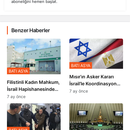
aboneliğini hemen başlat.
Benzer Haberler
BATI ASYA
BATI ASYA
Mısır’ın Asker Kararı
Filistinli Kadın Mahkum,
İsrail’le Koordinasyon
İsrail Hapishanesindeki
İçinde Gerçekleşmiş
7 ay önce
Zulmü Anlattı
7 ay önce