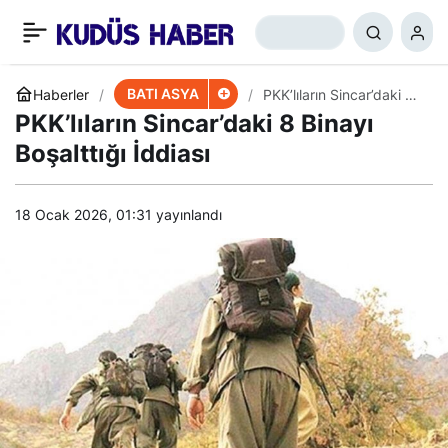
Fas Kralı Ortadoğu’da
+
-
0
Paylaş
Çözüme Değindi
BATI ASYA
Haberler
PKK’lıların Sincar’daki 8
Binayı Boşalttığı İddiası
PKK’lıların Sincar’daki 8 Binayı
Boşalttığı İddiası
18 Ocak 2026, 01:31
yayınlandı