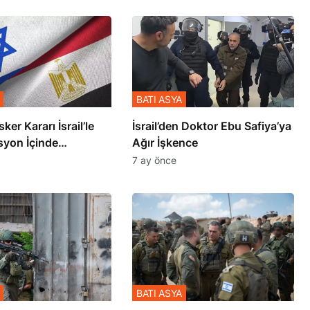
BATI ASYA
sker Kararı İsrail’le
İsrail’den Doktor Ebu Safiya’ya
syon İçinde
Ağır İşkence
şmiş
7 ay önce
BATI ASYA