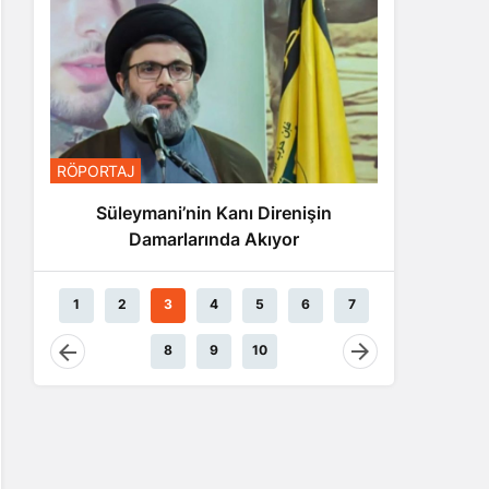
RÖPORTA
RÖPORTAJ
Nas
Süleymani’nin Kanı Direnişin
Damarlarında Akıyor
1
2
3
4
5
6
7
8
9
10