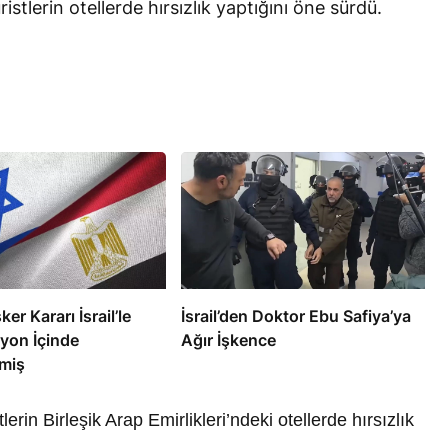
uristlerin otellerde hırsızlık yaptığını öne sürdü.
RÖPORTAJ
eşme Sonrası
Bahreynli Muhalif Din Adamı 6
 mi Çalışıyor?
yıldır Tutuklu
ker Kararı İsrail’le
İsrail’den Doktor Ebu Safiya’ya
yon İçinde
Ağır İşkence
miş
tlerin Birleşik Arap Emirlikleri’ndeki otellerde hırsızlık