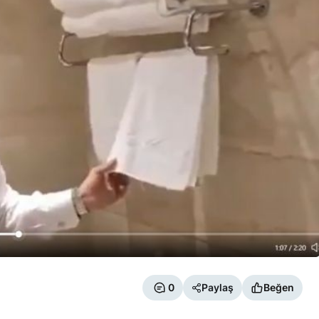
0
Paylaş
Beğen