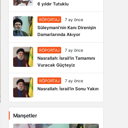
6 yıldır Tutuklu
RÖPORTAJ
7 ay önce
Süleymani’nin Kanı Direnişin
Damarlarında Akıyor
RÖPORTAJ
7 ay önce
Nasrallah: İsrail’in Tamamını
Vuracak Güçteyiz
RÖPORTAJ
7 ay önce
Nasrallah: İsrail’in Sonu Yakın
Manşetler