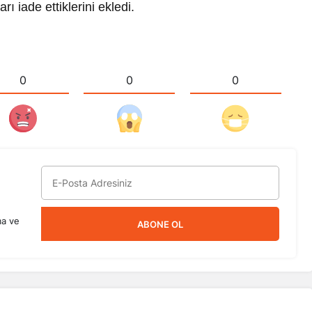
rı iade ettiklerini ekledi.
0
0
0
ma ve
ABONE OL