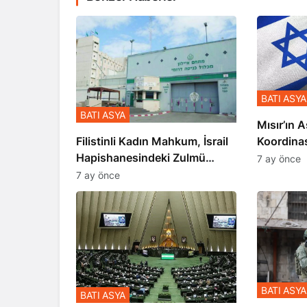
BATI ASYA
BATI ASYA
Mısır’ın A
Koordina
Filistinli Kadın Mahkum, İsrail
Gerçekle
Hapishanesindeki Zulmü
7 ay önce
Anlattı
7 ay önce
BATI ASYA
BATI ASYA