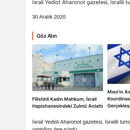
İsrail Yediot Aharonot gazetesi, İsrailli t
30 Aralık 2020
Göz Atın
RÖPORTAJ
Dahlan, Normall
Abbas’ı Devirmeye
Mısır’ın As
Koordinas
Filistinli Kadın Mahkum, İsrail
Gerçekleş
Hapishanesindeki Zulmü Anlattı
İsrail Yediot Aharonot gazetesi, İsrailli turis
yaptığını öne sürdü.