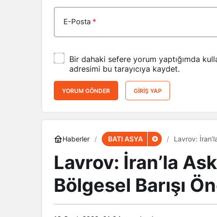
E-Posta
*
Bir dahaki sefere yorum yaptığımda kull
adresimi bu tarayıcıya kaydet.
YORUM GÖNDER
GIRIŞ YAP
BATI ASYA
Haberler
Lavrov: İran’l
Lavrov: İran’la Ask
Bölgesel Barışı Ö