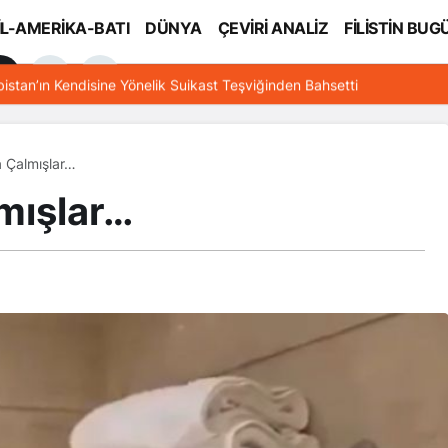
İL-AMERİKA-BATI
DÜNYA
ÇEVİRİ ANALİZ
FİLİSTİN BUG
l
bistan’ın Kendisine Yönelik Suikast Teşviğinden Bahsetti
a Çalmışlar…
mışlar…