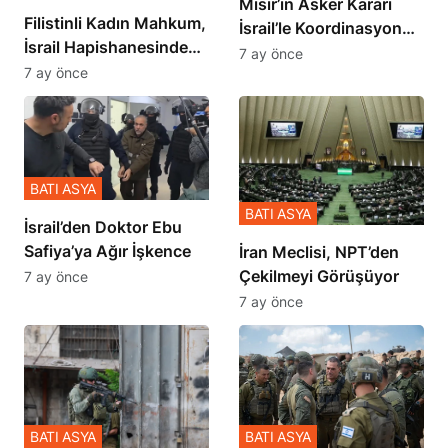
Mısır’ın Asker Kararı
Filistinli Kadın Mahkum,
İsrail’le Koordinasyon
İsrail Hapishanesindeki
İçinde Gerçekleşmiş
7 ay önce
Zulmü Anlattı
7 ay önce
BATI ASYA
BATI ASYA
İsrail’den Doktor Ebu
Safiya’ya Ağır İşkence
İran Meclisi, NPT’den
Çekilmeyi Görüşüyor
7 ay önce
7 ay önce
BATI ASYA
BATI ASYA