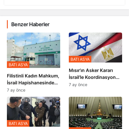
Benzer Haberler
BATI ASYA
BATI ASYA
Mısır’ın Asker Kararı
Filistinli Kadın Mahkum,
İsrail’le Koordinasyon
İsrail Hapishanesindeki
İçinde Gerçekleşmiş
7 ay önce
Zulmü Anlattı
7 ay önce
BATI ASYA