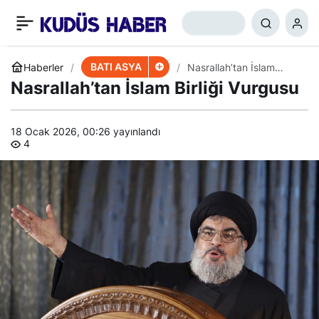
Hristiyanlardan
+
-
0
Paylaş
Hizbullah’a Destek
BATI ASYA
Haberler
Nasrallah’tan İslam
Birliği Vurgusu
Nasrallah’tan İslam Birliği Vurgusu
18 Ocak 2026, 00:26
yayınlandı
4