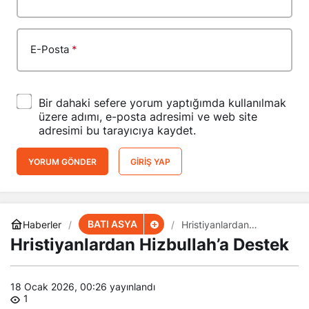
E-Posta
*
Bir dahaki sefere yorum yaptığımda kullanılmak
üzere adımı, e-posta adresimi ve web site
adresimi bu tarayıcıya kaydet.
YORUM GÖNDER
GIRIŞ YAP
BATI ASYA
Haberler
Hristiyanlardan
Hizbullah’a Destek
Hristiyanlardan Hizbullah’a Destek
18 Ocak 2026, 00:26
yayınlandı
1