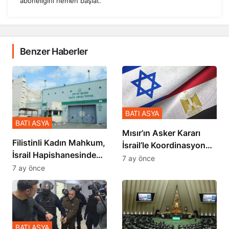
aboneliğini hemen başlat.
Benzer Haberler
BATI ASYA
BATI ASYA
Mısır’ın Asker Kararı
Filistinli Kadın Mahkum,
İsrail’le Koordinasyon
İsrail Hapishanesindeki
İçinde Gerçekleşmiş
7 ay önce
Zulmü Anlattı
7 ay önce
BATI ASYA