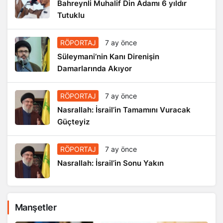
Bahreynli Muhalif Din Adamı 6 yıldır
Tutuklu
RÖPORTAJ
7 ay önce
Süleymani’nin Kanı Direnişin
Damarlarında Akıyor
RÖPORTAJ
7 ay önce
Nasrallah: İsrail’in Tamamını Vuracak
Güçteyiz
RÖPORTAJ
7 ay önce
Nasrallah: İsrail’in Sonu Yakın
Manşetler