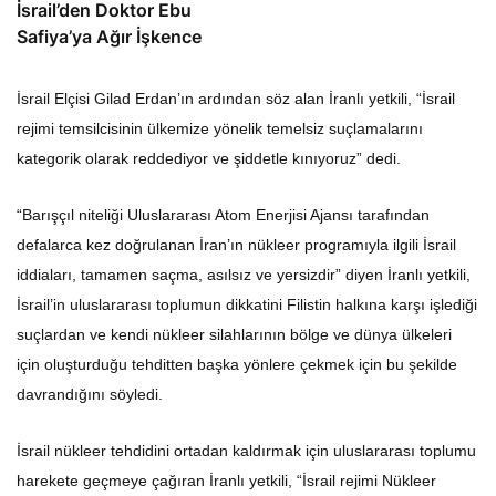
İsrail’den Doktor Ebu
Safiya’ya Ağır İşkence
İsrail Elçisi Gilad Erdan’ın ardından söz alan İranlı yetkili, “İsrail
rejimi temsilcisinin ülkemize yönelik temelsiz suçlamalarını
kategorik olarak reddediyor ve şiddetle kınıyoruz” dedi.
“Barışçıl niteliği Uluslararası Atom Enerjisi Ajansı tarafından
defalarca kez doğrulanan İran’ın nükleer programıyla ilgili İsrail
iddiaları, tamamen saçma, asılsız ve yersizdir” diyen İranlı yetkili,
İsrail’in uluslararası toplumun dikkatini Filistin halkına karşı işlediği
suçlardan ve kendi nükleer silahlarının bölge ve dünya ülkeleri
için oluşturduğu tehditten başka yönlere çekmek için bu şekilde
davrandığını söyledi.
İsrail nükleer tehdidini ortadan kaldırmak için uluslararası toplumu
harekete geçmeye çağıran İranlı yetkili, “İsrail rejimi Nükleer