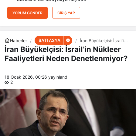
YORUM GÖNDER
GIRIŞ YAP
BATI ASYA
Haberler
İran Büyükelçisi: İsrail’in
Nükleer Faaliyetleri
İran Büyükelçisi: İsrail’in Nükleer
Neden Denetlenmiyor?
Faaliyetleri Neden Denetlenmiyor?
18 Ocak 2026, 00:26
yayınlandı
2