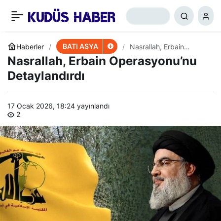
Gündem Gazze: Erbain’de
+
-
0
Paylaş
21 Milyon Kişi Yürüdü
BATI ASYA
Haberler
​​​​​​​Nasrallah, Erbain
Operasyonu’nu
​​​​​​​Nasrallah, Erbain Operasyonu’nu
Detaylandırdı
Detaylandırdı
17 Ocak 2026, 18:24
yayınlandı
2