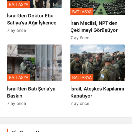
BATI ASYA
BATI ASYA
İsrail’den Doktor Ebu
Safiya’ya Ağır İşkence
İran Meclisi, NPT’den
Çekilmeyi Görüşüyor
7 ay önce
7 ay önce
BATI ASYA
BATI ASYA
​​​​​​​İsrail’den Batı Şeria’ya
İsrail, Ateşkes Kapılarını
Baskın
Kapatıyor
7 ay önce
7 ay önce