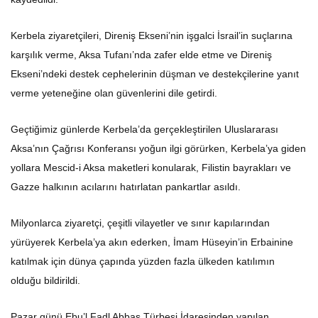
Kerbela ziyaretçileri, Direniş Ekseni’nin işgalci İsrail’in suçlarına
karşılık verme, Aksa Tufanı’nda zafer elde etme ve Direniş
Ekseni’ndeki destek cephelerinin düşman ve destekçilerine yanıt
verme yeteneğine olan güvenlerini dile getirdi.
Geçtiğimiz günlerde Kerbela’da gerçekleştirilen Uluslararası
Aksa’nın Çağrısı Konferansı yoğun ilgi görürken, Kerbela’ya giden
yollara Mescid-i Aksa maketleri konularak, Filistin bayrakları ve
Gazze halkının acılarını hatırlatan pankartlar asıldı.
Milyonlarca ziyaretçi, çeşitli vilayetler ve sınır kapılarından
yürüyerek Kerbela’ya akın ederken, İmam Hüseyin’in Erbainine
katılmak için dünya çapında yüzden fazla ülkeden katılımın
olduğu bildirildi.
Pazar günü Ebu’l Fadl Abbas Türbesi İdaresinden yapılan