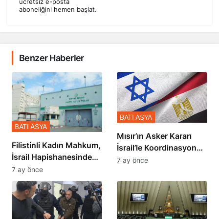
ücretsiz e-posta
aboneliğini hemen başlat.
Benzer Haberler
BATI ASYA
BATI ASYA
Mısır’ın Asker Kararı
Filistinli Kadın Mahkum,
İsrail’le Koordinasyon
İsrail Hapishanesindeki
İçinde Gerçekleşmiş
7 ay önce
Zulmü Anlattı
7 ay önce