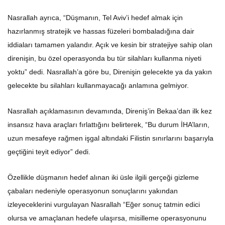
Nasrallah ayrıca, “Düşmanın, Tel Aviv’i hedef almak için
hazırlanmış stratejik ve hassas füzeleri bombaladığına dair
iddiaları tamamen yalandır. Açık ve kesin bir stratejiye sahip olan
direnişin, bu özel operasyonda bu tür silahları kullanma niyeti
yoktu” dedi. Nasrallah’a göre bu, Direnişin gelecekte ya da yakın
gelecekte bu silahları kullanmayacağı anlamına gelmiyor.
Nasrallah açıklamasının devamında, Direniş’in Bekaa’dan ilk kez
insansız hava araçları fırlattığını belirterek, “Bu durum İHA’ların,
uzun mesafeye rağmen işgal altındaki Filistin sınırlarını başarıyla
geçtiğini teyit ediyor” dedi.
Özellikle düşmanın hedef alınan iki üsle ilgili gerçeği gizleme
çabaları nedeniyle operasyonun sonuçlarını yakından
izleyeceklerini vurgulayan Nasrallah “Eğer sonuç tatmin edici
olursa ve amaçlanan hedefe ulaşırsa, misilleme operasyonunu