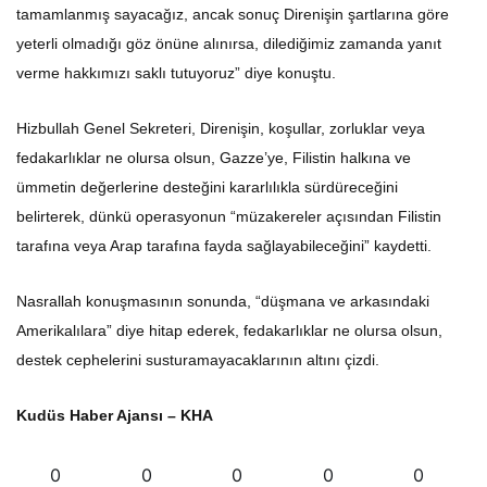
tamamlanmış sayacağız, ancak sonuç Direnişin şartlarına göre
yeterli olmadığı göz önüne alınırsa, dilediğimiz zamanda yanıt
verme hakkımızı saklı tutuyoruz” diye konuştu.
Hizbullah Genel Sekreteri, Direnişin, koşullar, zorluklar veya
fedakarlıklar ne olursa olsun, Gazze’ye, Filistin halkına ve
ümmetin değerlerine desteğini kararlılıkla sürdüreceğini
belirterek, dünkü operasyonun “müzakereler açısından Filistin
tarafına veya Arap tarafına fayda sağlayabileceğini” kaydetti.
Nasrallah konuşmasının sonunda, “düşmana ve arkasındaki
Amerikalılara” diye hitap ederek, fedakarlıklar ne olursa olsun,
destek cephelerini susturamayacaklarının altını çizdi.
Kudüs Haber Ajansı – KHA
0
0
0
0
0