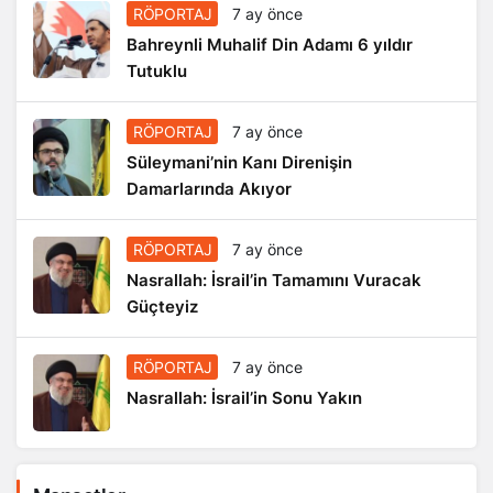
RÖPORTAJ
7 ay önce
Bahreynli Muhalif Din Adamı 6 yıldır
Tutuklu
RÖPORTAJ
7 ay önce
Süleymani’nin Kanı Direnişin
Damarlarında Akıyor
RÖPORTAJ
7 ay önce
Nasrallah: İsrail’in Tamamını Vuracak
Güçteyiz
RÖPORTAJ
7 ay önce
Nasrallah: İsrail’in Sonu Yakın