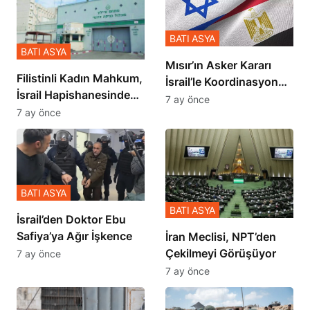
BATI ASYA
BATI ASYA
Mısır’ın Asker Kararı
Filistinli Kadın Mahkum,
İsrail’le Koordinasyon
İsrail Hapishanesindeki
İçinde Gerçekleşmiş
7 ay önce
Zulmü Anlattı
7 ay önce
BATI ASYA
BATI ASYA
İsrail’den Doktor Ebu
Safiya’ya Ağır İşkence
İran Meclisi, NPT’den
Çekilmeyi Görüşüyor
7 ay önce
7 ay önce