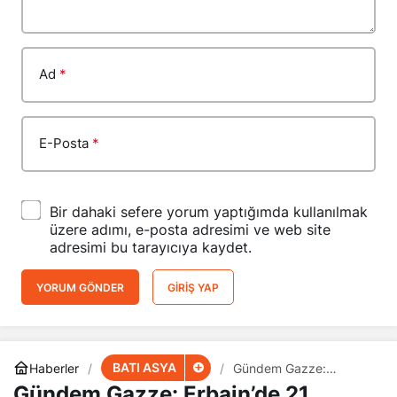
Ad
*
E-Posta
*
Bir dahaki sefere yorum yaptığımda kullanılmak
üzere adımı, e-posta adresimi ve web site
adresimi bu tarayıcıya kaydet.
YORUM GÖNDER
GIRIŞ YAP
BATI ASYA
Haberler
Gündem Gazze:
Erbain’de 21 Milyon Kişi
Gündem Gazze: Erbain’de 21