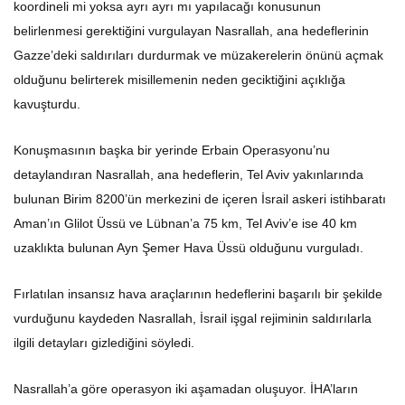
koordineli mi yoksa ayrı ayrı mı yapılacağı konusunun
belirlenmesi gerektiğini vurgulayan Nasrallah, ana hedeflerinin
Gazze’deki saldırıları durdurmak ve müzakerelerin önünü açmak
olduğunu belirterek misillemenin neden geciktiğini açıklığa
kavuşturdu.
Konuşmasının başka bir yerinde Erbain Operasyonu’nu
detaylandıran Nasrallah, ana hedeflerin, Tel Aviv yakınlarında
bulunan Birim 8200’ün merkezini de içeren İsrail askeri istihbaratı
Aman’ın Glilot Üssü ve Lübnan’a 75 km, Tel Aviv’e ise 40 km
uzaklıkta bulunan Ayn Şemer Hava Üssü olduğunu vurguladı.
Fırlatılan insansız hava araçlarının hedeflerini başarılı bir şekilde
vurduğunu kaydeden Nasrallah, İsrail işgal rejiminin saldırılarla
ilgili detayları gizlediğini söyledi.
Nasrallah’a göre operasyon iki aşamadan oluşuyor. İHA’ların