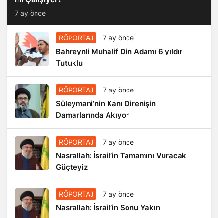
7 ay önce
RÖPORTAJ
7 ay önce
Bahreynli Muhalif Din Adamı 6 yıldır
Tutuklu
RÖPORTAJ
7 ay önce
Süleymani’nin Kanı Direnişin
Damarlarında Akıyor
RÖPORTAJ
7 ay önce
Nasrallah: İsrail’in Tamamını Vuracak
Güçteyiz
RÖPORTAJ
7 ay önce
Nasrallah: İsrail’in Sonu Yakın