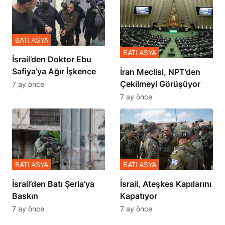
BATI ASYA
BATI ASYA
İsrail’den Doktor Ebu
Safiya’ya Ağır İşkence
İran Meclisi, NPT’den
Çekilmeyi Görüşüyor
7 ay önce
7 ay önce
BATI ASYA
BATI ASYA
​​​​​​​İsrail’den Batı Şeria’ya
İsrail, Ateşkes Kapılarını
Baskın
Kapatıyor
7 ay önce
7 ay önce