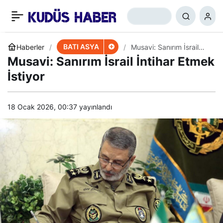
Suudi Prens’ten ABD’ye
+
-
0
Paylaş
Çağrı
BATI ASYA
Haberler
Musavi: Sanırım İsrail
İntihar Etmek İstiyor
Musavi: Sanırım İsrail İntihar Etmek
İstiyor
18 Ocak 2026, 00:37
yayınlandı