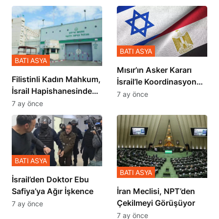
BATI ASYA
BATI ASYA
Mısır’ın Asker Kararı
Filistinli Kadın Mahkum,
İsrail’le Koordinasyon
İsrail Hapishanesindeki
İçinde Gerçekleşmiş
7 ay önce
Zulmü Anlattı
7 ay önce
BATI ASYA
BATI ASYA
İsrail’den Doktor Ebu
Safiya’ya Ağır İşkence
İran Meclisi, NPT’den
Çekilmeyi Görüşüyor
7 ay önce
7 ay önce