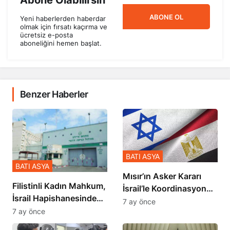
Abone Olabilirsin
ABONE OL
Yeni haberlerden haberdar
olmak için fırsatı kaçırma ve
ücretsiz e-posta
aboneliğini hemen başlat.
Benzer Haberler
BATI ASYA
BATI ASYA
Mısır’ın Asker Kararı
Filistinli Kadın Mahkum,
İsrail’le Koordinasyon
İsrail Hapishanesindeki
İçinde Gerçekleşmiş
7 ay önce
Zulmü Anlattı
7 ay önce