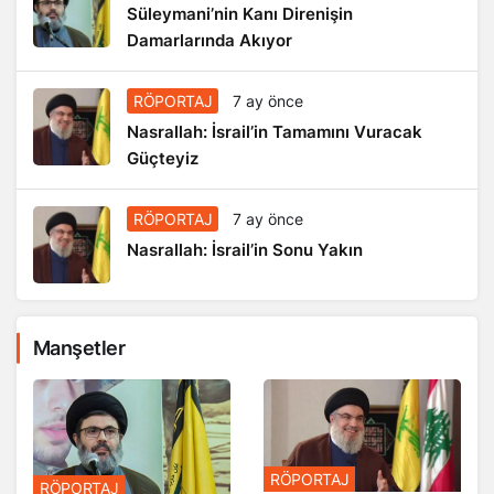
Süleymani’nin Kanı Direnişin
Damarlarında Akıyor
RÖPORTAJ
7 ay önce
Nasrallah: İsrail’in Tamamını Vuracak
Güçteyiz
RÖPORTAJ
7 ay önce
Nasrallah: İsrail’in Sonu Yakın
Manşetler
RÖPORTAJ
RÖPORTAJ