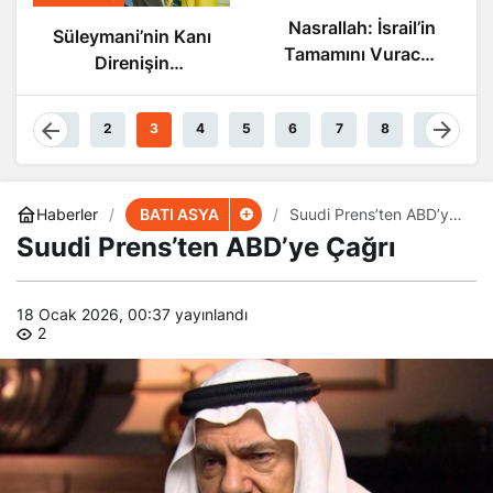
Nasrallah: İsrail’in
Süleymani’nin Kanı
Tamamını Vuracak
Direnişin
Güçteyiz
Damarlarında
Akıyor
1
2
3
4
5
6
7
8
9
BATI ASYA
Haberler
Suudi Prens’ten ABD’ye
Çağrı
Suudi Prens’ten ABD’ye Çağrı
18 Ocak 2026, 00:37
yayınlandı
2