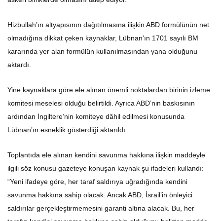
Hizbullah’ın altyapısının dağıtılmasına ilişkin ABD formülünün net
olmadığına dikkat çeken kaynaklar, Lübnan’ın 1701 sayılı BM
kararında yer alan formülün kullanılmasından yana olduğunu
aktardı.
Yine kaynaklara göre ele alınan önemli noktalardan birinin izleme
komitesi meselesi olduğu belirtildi. Ayrıca ABD’nin baskısının
ardından İngiltere’nin komiteye dâhil edilmesi konusunda
Lübnan’ın esneklik gösterdiği aktarıldı.
Toplantıda ele alınan kendini savunma hakkına ilişkin maddeyle
ilgili söz konusu gazeteye konuşan kaynak şu ifadeleri kullandı:
“Yeni ifadeye göre, her taraf saldırıya uğradığında kendini
savunma hakkına sahip olacak. Ancak ABD, İsrail’in önleyici
saldırılar gerçekleştirmemesini garanti altına alacak. Bu, her
tarafın kendini savunma hakkına sahip olduğunu belirten madde