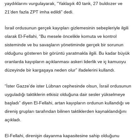
yaydıklarını vurgulayarak, “Yaklaşık 40 tank, 27 buldozer ve
21’den fazla ZPT imha edildi” dedi.
İsrail ordusunun gerçek kayıpları gizlemesinin sebepleriyle ilgili
olarak El-Fellahi, “Bu mesele öncelikle komuta ve kontrol
sisteminde ve bu savaşların yönetiminde gerçek bir sorunun
olduğunu gösteren bir görüntü yaratmakla ilgili. Bu kadar büyük
oranlarda kayıpların açıklanması askeri liderlik ve iç kamuoyu
düzeyinde bir kargaşaya neden olur” ifadelerini kullandı.
“İster Gazze’de ister Lübnan cephesinde olsun, İsrail ordusunun
uyguladığı taktiklerin etkisiz olduğuna dair sesler yükselmeye
başladı” diyen El-Fellahi, artan kayıpların ordunun kullandığı ve
direniş grupları tarafından bilinen taktiklerden kaynaklandığını
açıkladı.
El-Fellahi, direnişin dayanma kapasitesine sahip olduğunu