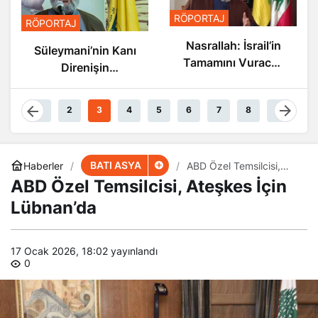
RÖPORTAJ
RÖPORTAJ
Nasrallah: İsrail’in
Nasrallah: İsrail’in
Sonu Yakın
Tamamını Vuracak
Güçteyiz
1
2
3
4
5
6
7
8
9
BATI ASYA
Haberler
ABD Özel Temsilcisi,
Ateşkes İçin Lübnan’da
ABD Özel Temsilcisi, Ateşkes İçin
Lübnan’da
17 Ocak 2026, 18:02
yayınlandı
0