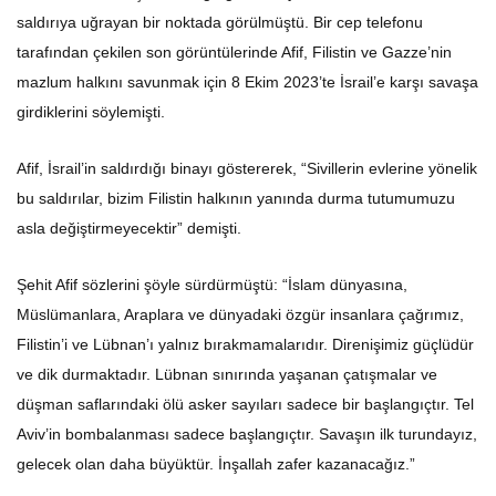
saldırıya uğrayan bir noktada görülmüştü. Bir cep telefonu
tarafından çekilen son görüntülerinde Afif, Filistin ve Gazze’nin
mazlum halkını savunmak için 8 Ekim 2023’te İsrail’e karşı savaşa
girdiklerini söylemişti.
Afif, İsrail’in saldırdığı binayı göstererek, “Sivillerin evlerine yönelik
bu saldırılar, bizim Filistin halkının yanında durma tutumumuzu
asla değiştirmeyecektir” demişti.
Şehit Afif sözlerini şöyle sürdürmüştü: “İslam dünyasına,
Müslümanlara, Araplara ve dünyadaki özgür insanlara çağrımız,
Filistin’i ve Lübnan’ı yalnız bırakmamalarıdır. Direnişimiz güçlüdür
ve dik durmaktadır. Lübnan sınırında yaşanan çatışmalar ve
düşman saflarındaki ölü asker sayıları sadece bir başlangıçtır. Tel
Aviv’in bombalanması sadece başlangıçtır. Savaşın ilk turundayız,
gelecek olan daha büyüktür. İnşallah zafer kazanacağız.”