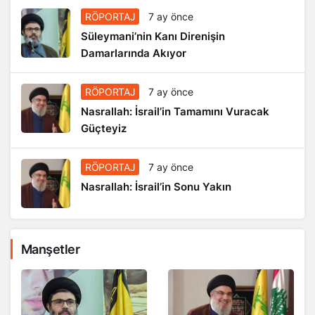
RÖPORTAJ
7 ay önce
Süleymani’nin Kanı Direnişin
Damarlarında Akıyor
RÖPORTAJ
7 ay önce
Nasrallah: İsrail’in Tamamını Vuracak
Güçteyiz
RÖPORTAJ
7 ay önce
Nasrallah: İsrail’in Sonu Yakın
Manşetler