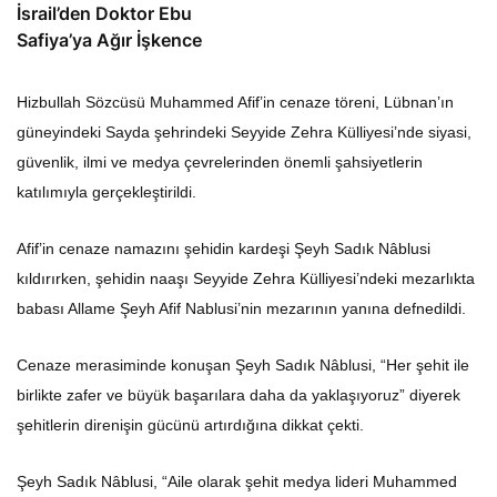
İsrail’den Doktor Ebu
Safiya’ya Ağır İşkence
Hizbullah Sözcüsü Muhammed Afif’in cenaze töreni, Lübnan’ın
güneyindeki Sayda şehrindeki Seyyide Zehra Külliyesi’nde siyasi,
güvenlik, ilmi ve medya çevrelerinden önemli şahsiyetlerin
katılımıyla gerçekleştirildi.
Afif’in cenaze namazını şehidin kardeşi Şeyh Sadık Nâblusi
kıldırırken, şehidin naaşı Seyyide Zehra Külliyesi’ndeki mezarlıkta
babası Allame Şeyh Afif Nablusi’nin mezarının yanına defnedildi.
Cenaze merasiminde konuşan Şeyh Sadık Nâblusi, “Her şehit ile
birlikte zafer ve büyük başarılara daha da yaklaşıyoruz” diyerek
şehitlerin direnişin gücünü artırdığına dikkat çekti.
Şeyh Sadık Nâblusi, “Aile olarak şehit medya lideri Muhammed