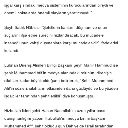
işgal karşısındaki medya sisteminin kurucularından biriydi ve
önemli noktalarda önemli olayların yaratıcısıydı.”
Şeyh Sadık Nâblusi, “Şehitlerin kanları, düşmanı ve onun
suçlarını ifşa etme sürecini hızlandıracak, bu mücadele
insanoğlunun vahşi düşmanlara karşı mücadelesidir” ifadelerini
kullandı.
Lübnan Direniş Alimleri Birliği Başkanı Şeyh Mahir Hammud ise
şehit Muhammed Afif’in medya alanındaki rolünün, direnişin
silahları kadar büyük olduğunu belirterek, “Şehit Muhammed
Afif’in sözleri, silahların etkisinden daha güçlüydü ve bu yüzden
işgalciler tarafından şehit edildi” diye konuşmuştu.
Hizbullah lideri şehit Hasan Nasrallah’ın uzun yıllar basın
danışmanlığını yapan Hizbullah’ın medya birimi başkanı
Muhammed Afif, şehit olduğu gün Dahiye’de İsrail tarafından