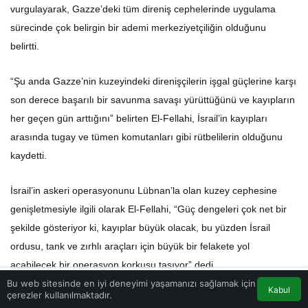
vurgulayarak, Gazze’deki tüm direniş cephelerinde uygulama
sürecinde çok belirgin bir ademi merkeziyetçiliğin olduğunu
belirtti.
“Şu anda Gazze’nin kuzeyindeki direnişçilerin işgal güçlerine karşı
son derece başarılı bir savunma savaşı yürüttüğünü ve kayıpların
her geçen gün arttığını” belirten El-Fellahi, İsrail’in kayıpları
arasında tugay ve tümen komutanları gibi rütbelilerin olduğunu
kaydetti.
İsrail’in askeri operasyonunu Lübnan’la olan kuzey cephesine
genişletmesiyle ilgili olarak El-Fellahi, “Güç dengeleri çok net bir
şekilde gösteriyor ki, kayıplar büyük olacak, bu yüzden İsrail
ordusu, tank ve zırhlı araçları için büyük bir felakete yol
açabilecek bir operasyon korkusu taşıyor” dedi.
Bu web sitesinde en iyi deneyimi yaşamanızı sağlamak için
Kabul
İşgalci İsrail’in iç durumuna da değinen Fellahi, İsrail ordusunun
çerezler kullanılmaktadır.
Akış
Eczaneler
Trafik
Anasayfa