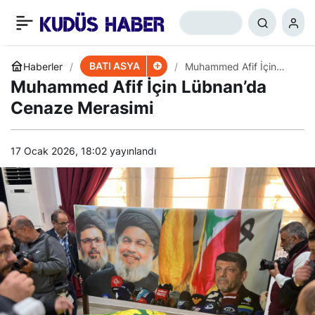
İsrail, Gazze’de Ağır
+
-
0
Paylaş
Kayıplar Veriyor
BATI ASYA
Haberler
Muhammed Afif İçin
Lübnan’da Cenaze
Muhammed Afif İçin Lübnan’da
Merasimi
Cenaze Merasimi
17 Ocak 2026, 18:02
yayınlandı