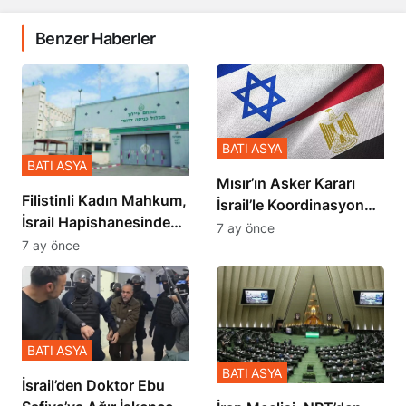
Benzer Haberler
BATI ASYA
BATI ASYA
Mısır’ın Asker Kararı
Filistinli Kadın Mahkum,
İsrail’le Koordinasyon
İsrail Hapishanesindeki
İçinde Gerçekleşmiş
7 ay önce
Zulmü Anlattı
7 ay önce
BATI ASYA
BATI ASYA
İsrail’den Doktor Ebu
Safiya’ya Ağır İşkence
İran Meclisi, NPT’den