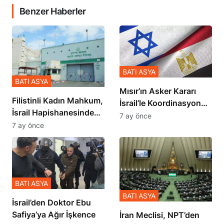
Benzer Haberler
BATI ASYA
BATI ASYA
Mısır’ın Asker Kararı
Filistinli Kadın Mahkum,
İsrail’le Koordinasyon
İsrail Hapishanesindeki
İçinde Gerçekleşmiş
7 ay önce
Zulmü Anlattı
7 ay önce
BATI ASYA
BATI ASYA
İsrail’den Doktor Ebu
Safiya’ya Ağır İşkence
İran Meclisi, NPT’den