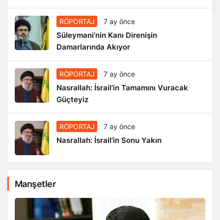
RÖPORTAJ
7 ay önce
Süleymani’nin Kanı Direnişin
Damarlarında Akıyor
RÖPORTAJ
7 ay önce
Nasrallah: İsrail’in Tamamını Vuracak
Güçteyiz
RÖPORTAJ
7 ay önce
Nasrallah: İsrail’in Sonu Yakın
Manşetler