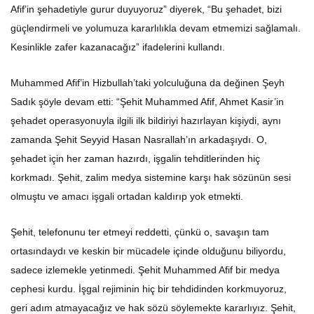
Afif’in şehadetiyle gurur duyuyoruz” diyerek, “Bu şehadet, bizi
güçlendirmeli ve yolumuza kararlılıkla devam etmemizi sağlamalı.
Kesinlikle zafer kazanacağız” ifadelerini kullandı.
Muhammed Afif’in Hizbullah’taki yolculuğuna da değinen Şeyh
Sadık şöyle devam etti: “Şehit Muhammed Afif, Ahmet Kasir’in
şehadet operasyonuyla ilgili ilk bildiriyi hazırlayan kişiydi, aynı
zamanda Şehit Seyyid Hasan Nasrallah’ın arkadaşıydı. O,
şehadet için her zaman hazırdı, işgalin tehditlerinden hiç
korkmadı. Şehit, zalim medya sistemine karşı hak sözünün sesi
olmuştu ve amacı işgali ortadan kaldırıp yok etmekti.
Şehit, telefonunu ter etmeyi reddetti, çünkü o, savaşın tam
ortasındaydı ve keskin bir mücadele içinde olduğunu biliyordu,
sadece izlemekle yetinmedi. Şehit Muhammed Afif bir medya
cephesi kurdu. İşgal rejiminin hiç bir tehdidinden korkmuyoruz,
geri adım atmayacağız ve hak sözü söylemekte kararlıyız. Şehit,