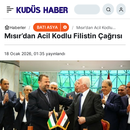
BAE’nin Veliaht Prens
+
-
0
Paylaş
Salman Hakkında Gizli
BATI ASYA
Haberler
Mısır’dan Acil Kodlu
Filistin Çağrısı
Mısır’dan Acil Kodlu Filistin Çağrısı
Raporu
18 Ocak 2026, 01:35
yayınlandı