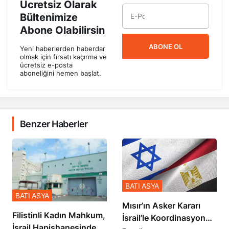
Ücretsiz Olarak
Bültenimize
Abone Olabilirsin
ABONE OL
Yeni haberlerden haberdar
olmak için fırsatı kaçırma ve
ücretsiz e-posta
aboneliğini hemen başlat.
Benzer Haberler
BATI ASYA
BATI ASYA
Mısır’ın Asker Kararı
Filistinli Kadın Mahkum,
İsrail’le Koordinasyon
İsrail Hapishanesindeki