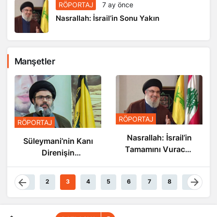
RÖPORTAJ
7 ay önce
Nasrallah: İsrail’in Sonu Yakın
Manşetler
RÖPORTAJ
RÖPORTAJ
Nasrallah: İsrail’in
Süleymani’nin Kanı
Tamamını Vuracak
Direnişin
Güçteyiz
Damarlarında
Akıyor
1
2
3
4
5
6
7
8
9