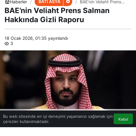
BATI ASYA
Haberler
BAE’nin Veliaht Prens
Salman Hakkında Gizli
BAE’nin Veliaht Prens Salman
Raporu
Hakkında Gizli Raporu
18 Ocak 2026, 01:35
yayınlandı
3
Bu web sitesinde en iyi deneyimi yaşamanızı sağlamak için
Kabul
çerezler kullanılmaktadır.
Akış
Eczaneler
Trafik
Anasayfa