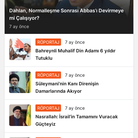
Dahlan, Normalleşme Sonrası Abbas’ı Devirmeye
mi Çalışıyor?
7 ay önce
RÖPORTAJ
7 ay önce
Bahreynli Muhalif Din Adamı 6 yıldır
Tutuklu
RÖPORTAJ
7 ay önce
Süleymani’nin Kanı Direnişin
Damarlarında Akıyor
RÖPORTAJ
7 ay önce
Nasrallah: İsrail’in Tamamını Vuracak
Güçteyiz