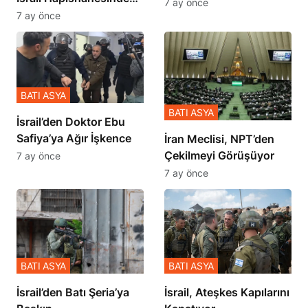
İçinde Gerçekleşmiş
7 ay önce
Zulmü Anlattı
7 ay önce
BATI ASYA
BATI ASYA
İsrail’den Doktor Ebu
Safiya’ya Ağır İşkence
İran Meclisi, NPT’den
Çekilmeyi Görüşüyor
7 ay önce
7 ay önce
BATI ASYA
BATI ASYA
​​​​​​​İsrail’den Batı Şeria’ya
İsrail, Ateşkes Kapılarını