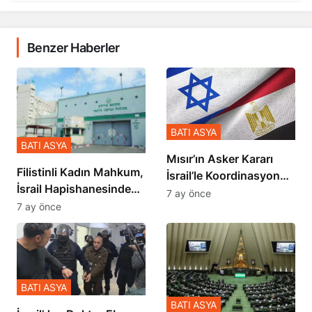
Benzer Haberler
BATI ASYA
BATI ASYA
Mısır’ın Asker Kararı
Filistinli Kadın Mahkum,
İsrail’le Koordinasyon
İsrail Hapishanesindeki
İçinde Gerçekleşmiş
7 ay önce
Zulmü Anlattı
7 ay önce
BATI ASYA
BATI ASYA