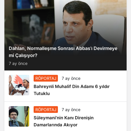
Dahlan, Normalleşme Sonrası Abbas’ı Devirmeye
mi Çalışıyor?
7 ay önce
RÖPORTAJ
7 ay önce
Bahreynli Muhalif Din Adamı 6 yıldır
Tutuklu
RÖPORTAJ
7 ay önce
Süleymani’nin Kanı Direnişin
Damarlarında Akıyor