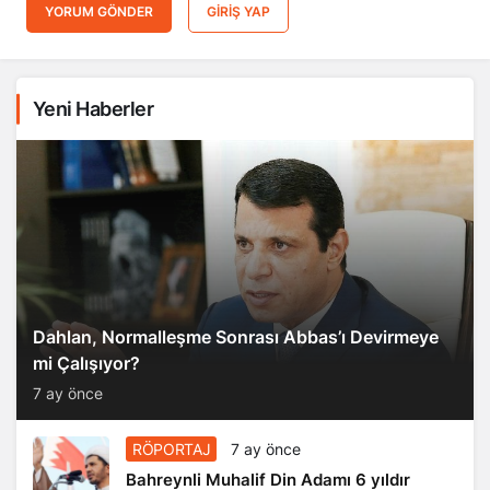
YORUM GÖNDER
GIRIŞ YAP
Yeni Haberler
Dahlan, Normalleşme Sonrası Abbas’ı Devirmeye
mi Çalışıyor?
7 ay önce
RÖPORTAJ
7 ay önce
Bahreynli Muhalif Din Adamı 6 yıldır