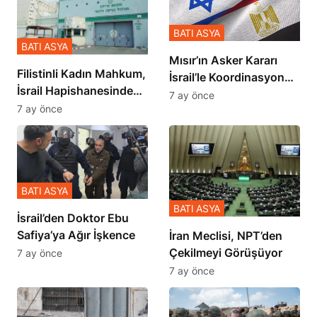
BATI ASYA
BATI ASYA
Mısır’ın Asker Kararı
Filistinli Kadın Mahkum,
İsrail’le Koordinasyon
İsrail Hapishanesindeki
İçinde Gerçekleşmiş
7 ay önce
Zulmü Anlattı
7 ay önce
BATI ASYA
BATI ASYA
İsrail’den Doktor Ebu
Safiya’ya Ağır İşkence
İran Meclisi, NPT’den
Çekilmeyi Görüşüyor
7 ay önce
7 ay önce