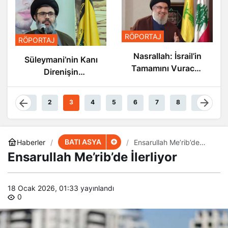
RÖPORTAJ
RÖPORTAJ
Nasrallah: İsrail’in
Süleymani’nin Kanı
Tamamını Vuracak
Direnişin
Güçteyiz
Damarlarında
Akıyor
1
2
3
4
5
6
7
8
9
BATI ASYA
Haberler
Ensarullah Me’rib’de
İlerliyor
Ensarullah Me’rib’de İlerliyor
18 Ocak 2026, 01:33
yayınlandı
0