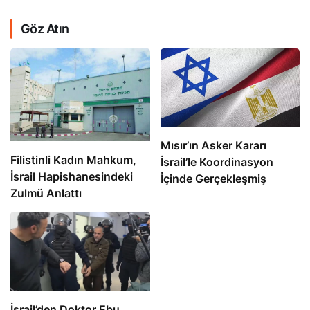
Göz Atın
Mısır’ın Asker Kararı
Filistinli Kadın Mahkum,
İsrail’le Koordinasyon
İsrail Hapishanesindeki
İçinde Gerçekleşmiş
Zulmü Anlattı
İsrail’den Doktor Ebu