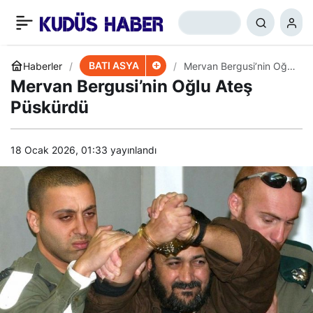
Ensarullah Me’rib’de
+
-
0
Paylaş
İlerliyor
BATI ASYA
Haberler
Mervan Bergusi’nin Oğlu
Ateş Püskürdü
Mervan Bergusi’nin Oğlu Ateş
Püskürdü
18 Ocak 2026, 01:33
yayınlandı