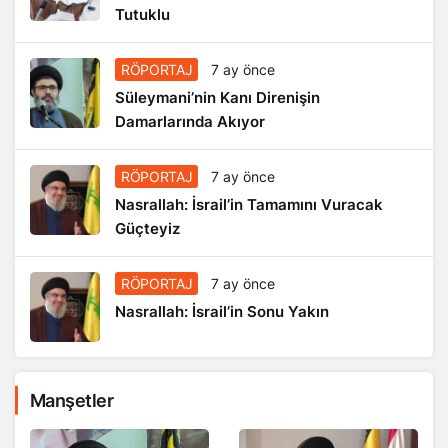
Tutuklu
RÖPORTAJ
7 ay önce
Süleymani’nin Kanı Direnişin
Damarlarında Akıyor
RÖPORTAJ
7 ay önce
Nasrallah: İsrail’in Tamamını Vuracak
Güçteyiz
RÖPORTAJ
7 ay önce
Nasrallah: İsrail’in Sonu Yakın
Manşetler