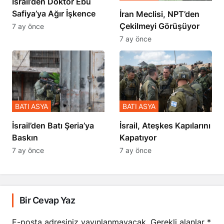
İsrail’den Doktor Ebu
Safiya’ya Ağır İşkence
İran Meclisi, NPT’den
Çekilmeyi Görüşüyor
7 ay önce
7 ay önce
BATI ASYA
BATI ASYA
​​​​​​​İsrail’den Batı Şeria’ya
İsrail, Ateşkes Kapılarını
Baskın
Kapatıyor
7 ay önce
7 ay önce
Bir Cevap Yaz
E-posta adresiniz yayınlanmayacak.
Gerekli alanlar
*