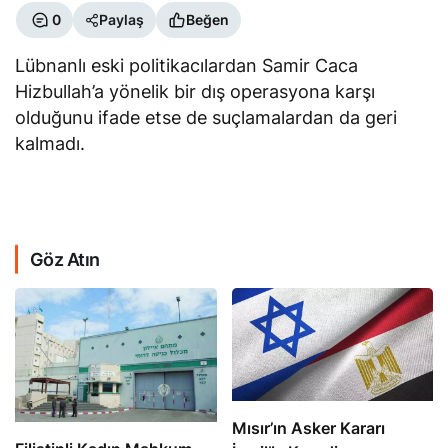
0
Paylaş
Beğen
Lübnanlı eski politikacılardan Samir Caca
Hizbullah’a yönelik bir dış operasyona karşı
olduğunu ifade etse de suçlamalardan da geri
kalmadı.
Göz Atın
Mısır’ın Asker Kararı
Filistinli Kadın Mahkum,
İsrail’le Koordinasyon