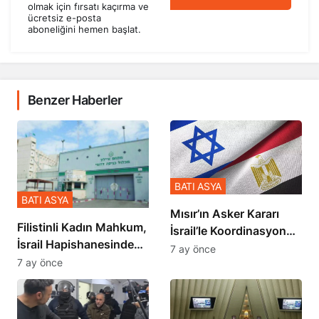
olmak için fırsatı kaçırma ve
ücretsiz e-posta
aboneliğini hemen başlat.
Benzer Haberler
BATI ASYA
BATI ASYA
Mısır’ın Asker Kararı
Filistinli Kadın Mahkum,
İsrail’le Koordinasyon
İsrail Hapishanesindeki
İçinde Gerçekleşmiş
7 ay önce
Zulmü Anlattı
7 ay önce