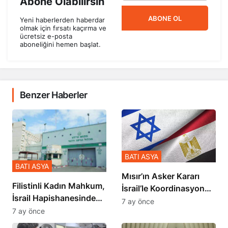
Abone Olabilirsin
ABONE OL
Yeni haberlerden haberdar
olmak için fırsatı kaçırma ve
ücretsiz e-posta
aboneliğini hemen başlat.
Benzer Haberler
BATI ASYA
BATI ASYA
Mısır’ın Asker Kararı
Filistinli Kadın Mahkum,
İsrail’le Koordinasyon
İsrail Hapishanesindeki
İçinde Gerçekleşmiş
7 ay önce
Zulmü Anlattı
7 ay önce