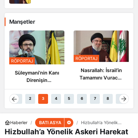
Manşetler
RÖPORTAJ
RÖPORTAJ
Nasrallah: İsrail’in
Süleymani’nin Kanı
Tamamını Vuracak
Direnişin
Güçteyiz
Damarlarında
Akıyor
1
2
3
4
5
6
7
8
9
BATI ASYA
Haberler
Hizbullah’a Yönelik
Askeri Harekat
Hizbullah’a Yönelik Askeri Harekat
Lübnan’ın Felaketi Olur