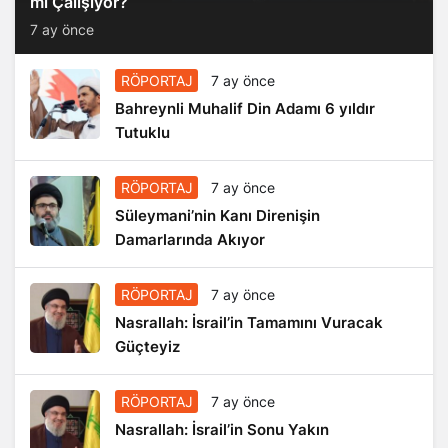
mi Çalışıyor?
7 ay önce
RÖPORTAJ
7 ay önce
Bahreynli Muhalif Din Adamı 6 yıldır
Tutuklu
RÖPORTAJ
7 ay önce
Süleymani’nin Kanı Direnişin
Damarlarında Akıyor
RÖPORTAJ
7 ay önce
Nasrallah: İsrail’in Tamamını Vuracak
Güçteyiz
RÖPORTAJ
7 ay önce
Nasrallah: İsrail’in Sonu Yakın