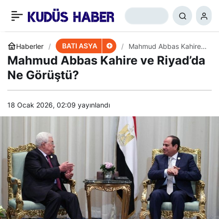
Hizbullah’a Yönelik Askeri
+
-
0
Paylaş
Harekat Lübnan’ın
BATI ASYA
Haberler
Mahmud Abbas Kahire
ve Riyad’da Ne
Mahmud Abbas Kahire ve Riyad’da
Görüştü?
Felaketi Olur
Ne Görüştü?
18 Ocak 2026, 02:09
yayınlandı