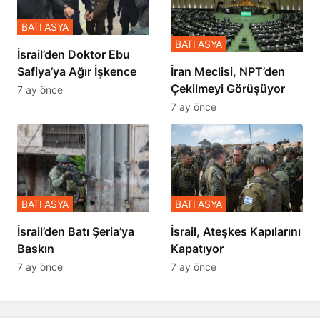
BATI ASYA
BATI ASYA
İsrail’den Doktor Ebu
Safiya’ya Ağır İşkence
İran Meclisi, NPT’den
Çekilmeyi Görüşüyor
7 ay önce
7 ay önce
BATI ASYA
BATI ASYA
​​​​​​​İsrail’den Batı Şeria’ya
İsrail, Ateşkes Kapılarını
Baskın
Kapatıyor
7 ay önce
7 ay önce