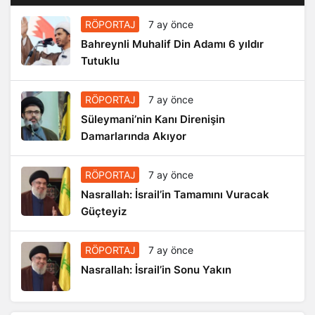
RÖPORTAJ
7 ay önce
Bahreynli Muhalif Din Adamı 6 yıldır
Tutuklu
RÖPORTAJ
7 ay önce
Süleymani’nin Kanı Direnişin
Damarlarında Akıyor
RÖPORTAJ
7 ay önce
Nasrallah: İsrail’in Tamamını Vuracak
Güçteyiz
RÖPORTAJ
7 ay önce
Nasrallah: İsrail’in Sonu Yakın