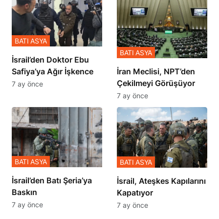
BATI ASYA
BATI ASYA
İsrail’den Doktor Ebu
Safiya’ya Ağır İşkence
İran Meclisi, NPT’den
Çekilmeyi Görüşüyor
7 ay önce
7 ay önce
BATI ASYA
BATI ASYA
​​​​​​​İsrail’den Batı Şeria’ya
İsrail, Ateşkes Kapılarını
Baskın
Kapatıyor
7 ay önce
7 ay önce