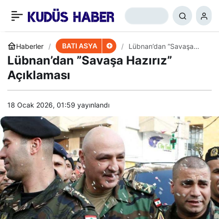
ABD’den İran’a Yeni
+
-
0
Paylaş
Yaptırımlar
BATI ASYA
Haberler
Lübnan’dan ”Savaşa
Hazırız” Açıklaması
Lübnan’dan ”Savaşa Hazırız”
Açıklaması
18 Ocak 2026, 01:59
yayınlandı