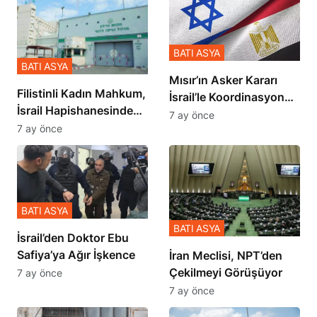
BATI ASYA
BATI ASYA
Mısır’ın Asker Kararı
Filistinli Kadın Mahkum,
İsrail’le Koordinasyon
İsrail Hapishanesindeki
İçinde Gerçekleşmiş
7 ay önce
Zulmü Anlattı
7 ay önce
BATI ASYA
BATI ASYA
İsrail’den Doktor Ebu
Safiya’ya Ağır İşkence
İran Meclisi, NPT’den
Çekilmeyi Görüşüyor
7 ay önce
7 ay önce