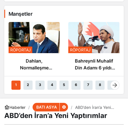
Manşetler
RÖPORTAJ
RÖPORTAJ
Bahreynli Muhalif
Süleymani’nin Kanı
Din Adamı 6 yıldır
Direnişin
Tutuklu
Damarlarında
Akıyor
1
2
3
4
5
6
7
8
9
BATI ASYA
Haberler
ABD’den İran’a Yeni
Yaptırımlar
ABD’den İran’a Yeni Yaptırımlar