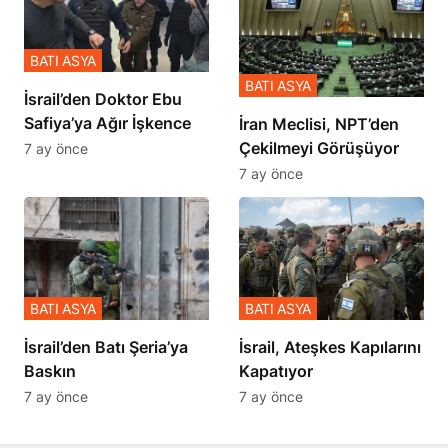
BATI ASYA
BATI ASYA
İsrail’den Doktor Ebu
Safiya’ya Ağır İşkence
İran Meclisi, NPT’den
Çekilmeyi Görüşüyor
7 ay önce
7 ay önce
BATI ASYA
BATI ASYA
​​​​​​​İsrail’den Batı Şeria’ya
İsrail, Ateşkes Kapılarını
Baskın
Kapatıyor
7 ay önce
7 ay önce