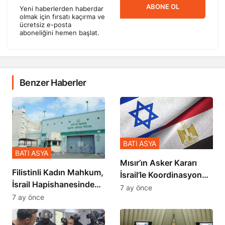
ABONE OL
Yeni haberlerden haberdar
olmak için fırsatı kaçırma ve
ücretsiz e-posta
aboneliğini hemen başlat.
Benzer Haberler
BATI ASYA
BATI ASYA
Mısır’ın Asker Kararı
Filistinli Kadın Mahkum,
İsrail’le Koordinasyon
İsrail Hapishanesindeki
İçinde Gerçekleşmiş
7 ay önce
Zulmü Anlattı
7 ay önce