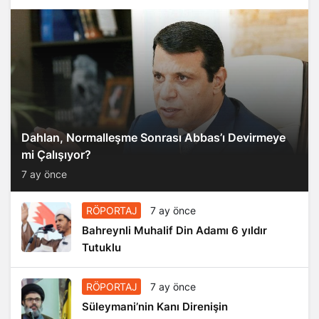
Dahlan, Normalleşme Sonrası Abbas’ı Devirmeye
mi Çalışıyor?
7 ay önce
RÖPORTAJ
7 ay önce
Bahreynli Muhalif Din Adamı 6 yıldır
Tutuklu
RÖPORTAJ
7 ay önce
Süleymani’nin Kanı Direnişin