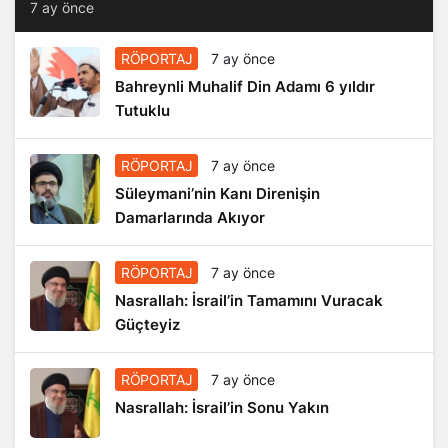
7 ay önce
RÖPORTAJ
7 ay önce
Bahreynli Muhalif Din Adamı 6 yıldır
Tutuklu
RÖPORTAJ
7 ay önce
Süleymani’nin Kanı Direnişin
Damarlarında Akıyor
RÖPORTAJ
7 ay önce
Nasrallah: İsrail’in Tamamını Vuracak
Güçteyiz
RÖPORTAJ
7 ay önce
Nasrallah: İsrail’in Sonu Yakın