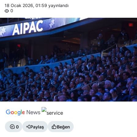
18 Ocak 2026, 01:59
yayınlandı
0
0
Paylaş
Beğen