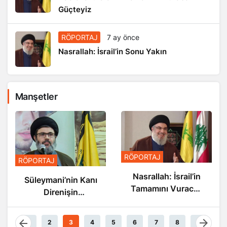
Güçteyiz
RÖPORTAJ
7 ay önce
Nasrallah: İsrail’in Sonu Yakın
Manşetler
RÖ
RÖPORTAJ
RÖPORTAJ
N
Nasrallah: İsrail’in
Süleymani’nin Kanı
Tamamını Vuracak
Direnişin
Güçteyiz
Damarlarında
Akıyor
1
2
3
4
5
6
7
8
9