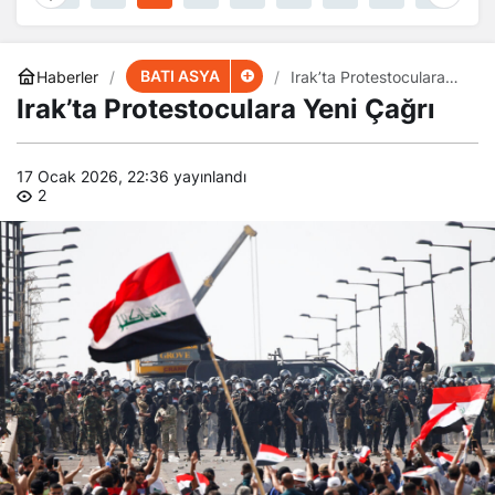
BATI ASYA
Haberler
Irak’ta Protestoculara
Yeni Çağrı
Irak’ta Protestoculara Yeni Çağrı
17 Ocak 2026, 22:36
yayınlandı
2