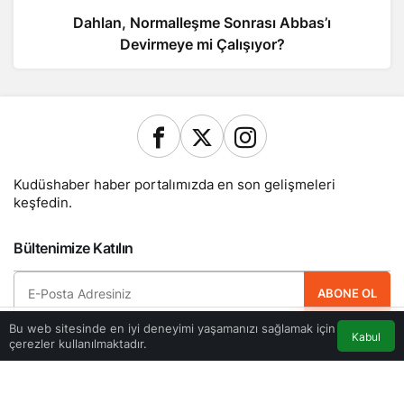
Dahlan, Normalleşme Sonrası Abbas’ı
Devirmeye mi Çalışıyor?
Kudüshaber haber portalımızda en son gelişmeleri
keşfedin.
Bültenimize Katılın
ABONE OL
Bu web sitesinde en iyi deneyimi yaşamanızı sağlamak için
Hemen ücretsiz üye olun ve yeni güncellemelerden haberdar olan ilk kişi
Kabul
çerezler kullanılmaktadır.
Akış
Eczaneler
Trafik
olun.
Anasayfa
Yazarlarımız
Künye
Hesabım
Gizlilik politikası
İletişim
© Telif Hakkı 2026, Tüm Hakları Saklıdır