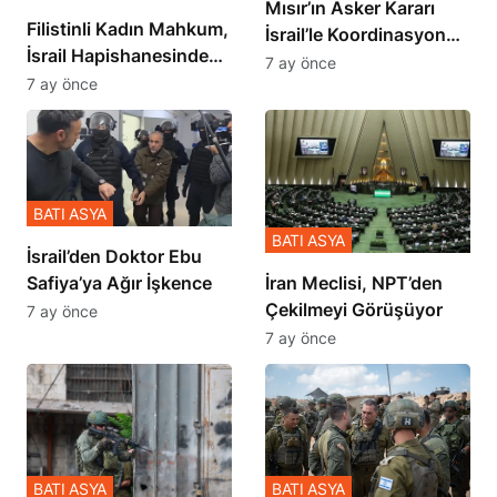
Filistinli Kadın Mahkum,
İsrail’le Koordinasyon
İsrail Hapishanesindeki
İçinde Gerçekleşmiş
7 ay önce
Zulmü Anlattı
7 ay önce
BATI ASYA
BATI ASYA
İsrail’den Doktor Ebu
Safiya’ya Ağır İşkence
İran Meclisi, NPT’den
Çekilmeyi Görüşüyor
7 ay önce
7 ay önce
BATI ASYA
BATI ASYA