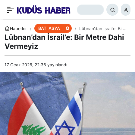
Irak’ta Protestoculara
+
-
0
Paylaş
Yeni Çağrı
BATI ASYA
Haberler
Lübnan’dan İsrail’e: Bir
Metre Dahi Vermeyiz
Lübnan’dan İsrail’e: Bir Metre Dahi
Vermeyiz
17 Ocak 2026, 22:36
yayınlandı