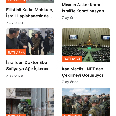
Mısır’ın Asker Kararı
Filistinli Kadın Mahkum,
İsrail’le Koordinasyon
İsrail Hapishanesindeki
İçinde Gerçekleşmiş
7 ay önce
Zulmü Anlattı
7 ay önce
BATI ASYA
BATI ASYA
İsrail’den Doktor Ebu
Safiya’ya Ağır İşkence
İran Meclisi, NPT’den
Çekilmeyi Görüşüyor
7 ay önce
7 ay önce