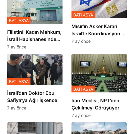
BATI ASYA
BATI ASYA
Mısır’ın Asker Kararı
Filistinli Kadın Mahkum,
İsrail’le Koordinasyon
İsrail Hapishanesindeki
İçinde Gerçekleşmiş
7 ay önce
Zulmü Anlattı
7 ay önce
BATI ASYA
BATI ASYA
İsrail’den Doktor Ebu
Safiya’ya Ağır İşkence
İran Meclisi, NPT’den
Çekilmeyi Görüşüyor
7 ay önce
7 ay önce