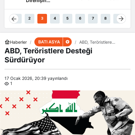
Direnişin
Güçteyiz
Damarlarında
Akıyor
1
2
3
4
5
6
7
8
9
BATI ASYA
Haberler
ABD, Teröristlere
Desteği Sürdürüyor
ABD, Teröristlere Desteği
Sürdürüyor
17 Ocak 2026, 20:39
yayınlandı
1