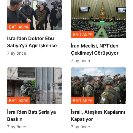
BATI ASYA
BATI ASYA
İsrail’den Doktor Ebu
Safiya’ya Ağır İşkence
İran Meclisi, NPT’den
Çekilmeyi Görüşüyor
7 ay önce
7 ay önce
BATI ASYA
BATI ASYA
​​​​​​​İsrail’den Batı Şeria’ya
İsrail, Ateşkes Kapılarını
Baskın
Kapatıyor
7 ay önce
7 ay önce