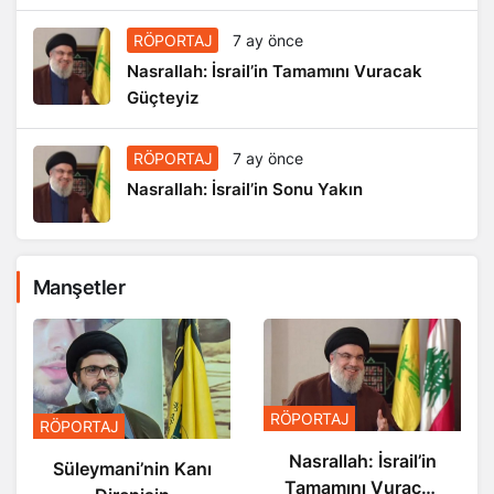
RÖPORTAJ
7 ay önce
Nasrallah: İsrail’in Tamamını Vuracak
Güçteyiz
RÖPORTAJ
7 ay önce
Nasrallah: İsrail’in Sonu Yakın
Manşetler
RÖPO
RÖPORTAJ
ÖPORTAJ
Nas
Nasrallah: İsrail’in
Süleymani’nin Kanı
Tamamını Vuracak