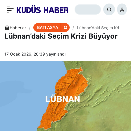
ABD, Teröristlere Desteği
+
-
0
Paylaş
Sürdürüyor
BATI ASYA
Haberler
Lübnan’daki Seçim Krizi
Büyüyor
Lübnan’daki Seçim Krizi Büyüyor
17 Ocak 2026, 20:39
yayınlandı