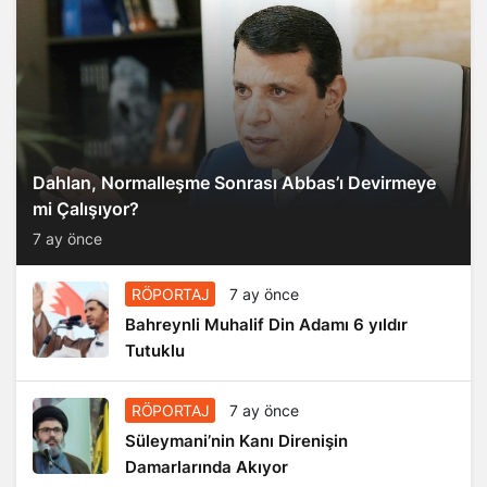
Dahlan, Normalleşme Sonrası Abbas’ı Devirmeye
mi Çalışıyor?
7 ay önce
RÖPORTAJ
7 ay önce
Bahreynli Muhalif Din Adamı 6 yıldır
Tutuklu
RÖPORTAJ
7 ay önce
Süleymani’nin Kanı Direnişin
Damarlarında Akıyor