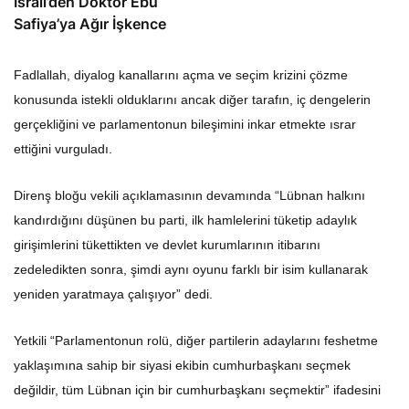
İsrail’den Doktor Ebu
Safiya’ya Ağır İşkence
Fadlallah, diyalog kanallarını açma ve seçim krizini çözme
konusunda istekli olduklarını ancak diğer tarafın, iç dengelerin
gerçekliğini ve parlamentonun bileşimini inkar etmekte ısrar
ettiğini vurguladı.
Direnş bloğu vekili açıklamasının devamında “Lübnan halkını
kandırdığını düşünen bu parti, ilk hamlelerini tüketip adaylık
girişimlerini tükettikten ve devlet kurumlarının itibarını
zedeledikten sonra, şimdi aynı oyunu farklı bir isim kullanarak
yeniden yaratmaya çalışıyor” dedi.
Yetkili “Parlamentonun rolü, diğer partilerin adaylarını feshetme
yaklaşımına sahip bir siyasi ekibin cumhurbaşkanı seçmek
değildir, tüm Lübnan için bir cumhurbaşkanı seçmektir” ifadesini