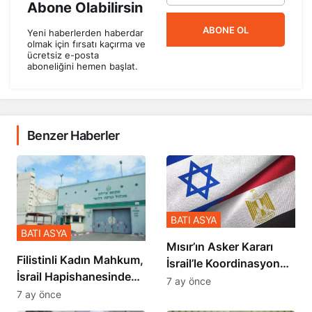
Abone Olabilirsin
ABONE OL
Yeni haberlerden haberdar
olmak için fırsatı kaçırma ve
ücretsiz e-posta
aboneliğini hemen başlat.
Benzer Haberler
BATI ASYA
BATI ASYA
Mısır’ın Asker Kararı
Filistinli Kadın Mahkum,
İsrail’le Koordinasyon
İsrail Hapishanesindeki
İçinde Gerçekleşmiş
7 ay önce
Zulmü Anlattı
7 ay önce