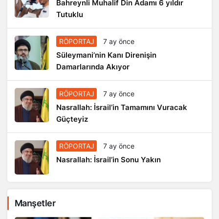
Bahreynli Muhalif Din Adamı 6 yıldır
Tutuklu
RÖPORTAJ
7 ay önce
Süleymani’nin Kanı Direnişin
Damarlarında Akıyor
RÖPORTAJ
7 ay önce
Nasrallah: İsrail’in Tamamını Vuracak
Güçteyiz
RÖPORTAJ
7 ay önce
Nasrallah: İsrail’in Sonu Yakın
Manşetler