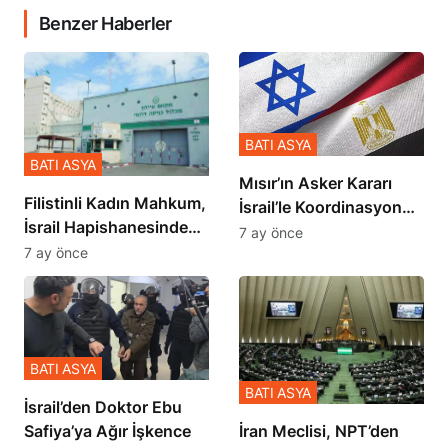
Benzer Haberler
BATI ASYA
BATI ASYA
Mısır’ın Asker Kararı
Filistinli Kadın Mahkum,
İsrail’le Koordinasyon
İsrail Hapishanesindeki
İçinde Gerçekleşmiş
7 ay önce
Zulmü Anlattı
7 ay önce
BATI ASYA
BATI ASYA
İsrail’den Doktor Ebu
Safiya’ya Ağır İşkence
İran Meclisi, NPT’den