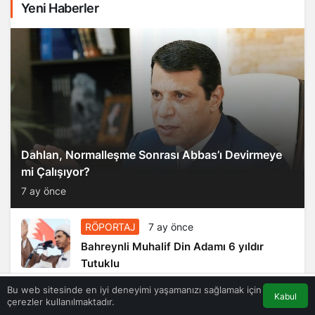
Yeni Haberler
Dahlan, Normalleşme Sonrası Abbas’ı Devirmeye
mi Çalışıyor?
7 ay önce
RÖPORTAJ
7 ay önce
Bahreynli Muhalif Din Adamı 6 yıldır
Tutuklu
Bu web sitesinde en iyi deneyimi yaşamanızı sağlamak için
Kabul
çerezler kullanılmaktadır.
RÖPORTAJ
7 ay önce
Akış
Eczaneler
Trafik
Anasayfa