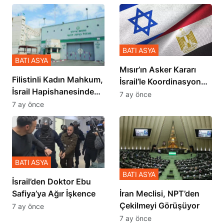
BATI ASYA
BATI ASYA
Mısır’ın Asker Kararı
Filistinli Kadın Mahkum,
İsrail’le Koordinasyon
İsrail Hapishanesindeki
İçinde Gerçekleşmiş
7 ay önce
Zulmü Anlattı
7 ay önce
BATI ASYA
BATI ASYA
İsrail’den Doktor Ebu
Safiya’ya Ağır İşkence
İran Meclisi, NPT’den
Çekilmeyi Görüşüyor
7 ay önce
7 ay önce