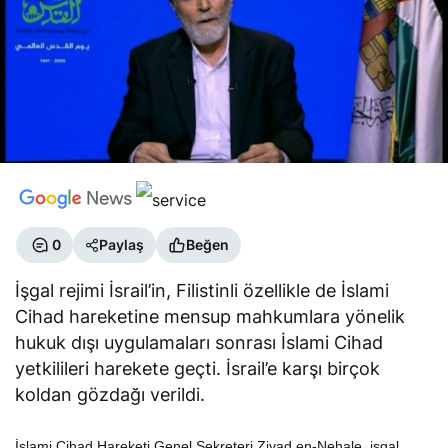
0
Paylaş
Beğen
İşgal rejimi İsrail’in, Filistinli özellikle de İslami
Cihad hareketine mensup mahkumlara yönelik
hukuk dışı uygulamaları sonrası İslami Cihad
yetkilileri harekete geçti. İsrail’e karşı birçok
koldan gözdağı verildi.
İslami Cihad Hareketi Genel Sekreteri Ziyad en-Nehale, işgal