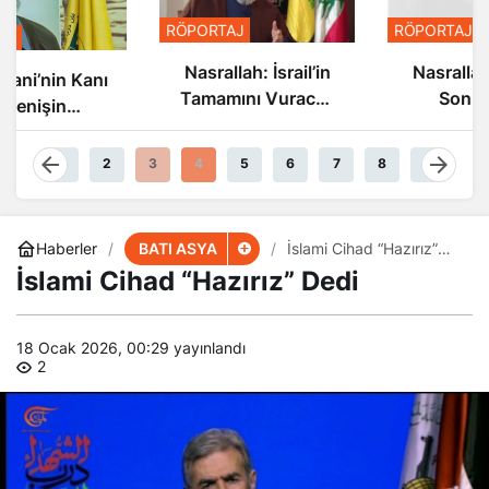
RÖPORTAJ
RÖPORTAJ
Nasrallah: İsrail’in
Nasrallah: İsrail’in
Tamamını Vuracak
Sonu Yakın
Güçteyiz
1
2
3
4
5
6
7
8
9
BATI ASYA
Haberler
İslami Cihad “Hazırız”
Dedi
İslami Cihad “Hazırız” Dedi
18 Ocak 2026, 00:29
yayınlandı
2