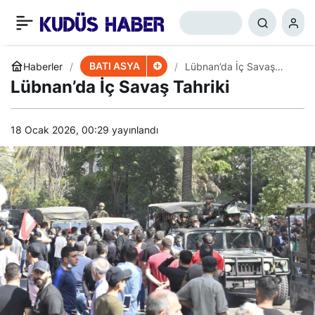
İran’dan BM’ye İsrail
+
-
0
Paylaş
Mektubu: Uyarıyoruz
BATI ASYA
Haberler
Lübnan’da İç Savaş
Tahriki
Lübnan’da İç Savaş Tahriki
18 Ocak 2026, 00:29
yayınlandı