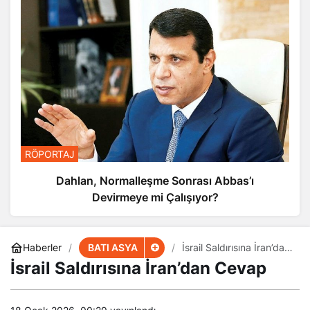
RÖPORTAJ
Dahlan, Normalleşme Sonrası Abbas’ı
Devirmeye mi Çalışıyor?
BATI ASYA
Haberler
İsrail Saldırısına İran’dan
Cevap
İsrail Saldırısına İran’dan Cevap