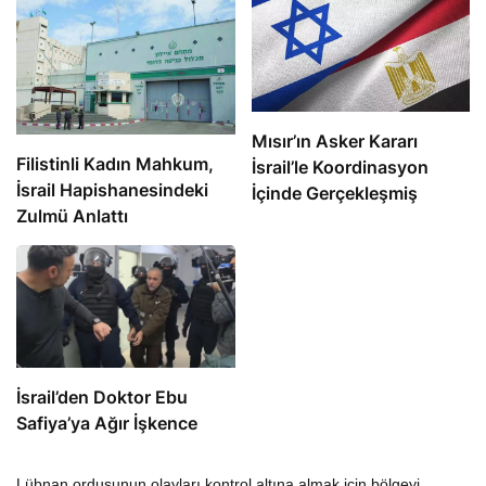
Mısır’ın Asker Kararı
Filistinli Kadın Mahkum,
İsrail’le Koordinasyon
İsrail Hapishanesindeki
İçinde Gerçekleşmiş
Zulmü Anlattı
İsrail’den Doktor Ebu
Safiya’ya Ağır İşkence
Lübnan ordusunun olayları kontrol altına almak için bölgeyi