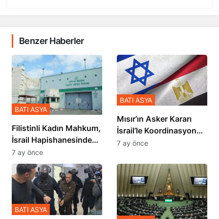
Benzer Haberler
BATI ASYA
BATI ASYA
Mısır’ın Asker Kararı
Filistinli Kadın Mahkum,
İsrail’le Koordinasyon
İsrail Hapishanesindeki
İçinde Gerçekleşmiş
7 ay önce
Zulmü Anlattı
7 ay önce
BATI ASYA