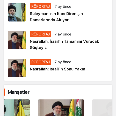
RÖPORTAJ
7 ay önce
Süleymani’nin Kanı Direnişin
Damarlarında Akıyor
RÖPORTAJ
7 ay önce
Nasrallah: İsrail’in Tamamını Vuracak
Güçteyiz
RÖPORTAJ
7 ay önce
Nasrallah: İsrail’in Sonu Yakın
Manşetler