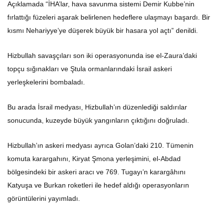
Açıklamada “İHA’lar, hava savunma sistemi Demir Kubbe’nin
fırlattığı füzeleri aşarak belirlenen hedeflere ulaşmayı başardı. Bir
kısmı Nehariyye’ye düşerek büyük bir hasara yol açtı” denildi.
Hizbullah savaşçıları son iki operasyonunda ise el-Zaura’daki
topçu sığınakları ve Ştula ormanlarındaki İsrail askeri
yerleşkelerini bombaladı.
Bu arada İsrail medyası, Hizbullah’ın düzenlediği saldırılar
sonucunda, kuzeyde büyük yangınların çıktığını doğruladı.
Hizbullah’ın askeri medyası ayrıca Golan’daki 210. Tümenin
komuta karargahını, Kiryat Şmona yerleşimini, el-Abdad
bölgesindeki bir askeri aracı ve 769. Tugayı’n karargâhını
Katyuşa ve Burkan roketleri ile hedef aldığı operasyonların
görüntülerini yayımladı.