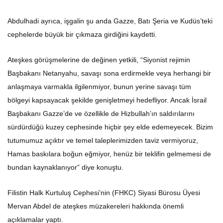
Abdulhadi ayrıca, işgalin şu anda Gazze, Batı Şeria ve Kudüs’teki
cephelerde büyük bir çıkmaza girdiğini kaydetti.
Ateşkes görüşmelerine de değinen yetkili, “Siyonist rejimin
Başbakanı Netanyahu, savaşı sona erdirmekle veya herhangi bir
anlaşmaya varmakla ilgilenmiyor, bunun yerine savaşı tüm
bölgeyi kapsayacak şekilde genişletmeyi hedefliyor. Ancak İsrail
Başbakanı Gazze’de ve özellikle de Hizbullah’ın saldırılarını
sürdürdüğü kuzey cephesinde hiçbir şey elde edemeyecek. Bizim
tutumumuz açıktır ve temel taleplerimizden taviz vermiyoruz,
Hamas baskılara boğun eğmiyor, henüz bir teklifin gelmemesi de
bundan kaynaklanıyor” diye konuştu.
Filistin Halk Kurtuluş Cephesi’nin (FHKC) Siyasi Bürosu Üyesi
Mervan Abdel de ateşkes müzakereleri hakkında önemli
açıklamalar yaptı.