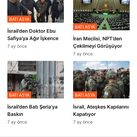
BATI ASYA
BATI ASYA
İsrail’den Doktor Ebu
Safiya’ya Ağır İşkence
İran Meclisi, NPT’den
Çekilmeyi Görüşüyor
7 ay önce
7 ay önce
BATI ASYA
BATI ASYA
​​​​​​​İsrail’den Batı Şeria’ya
İsrail, Ateşkes Kapılarını
Baskın
Kapatıyor
7 ay önce
7 ay önce