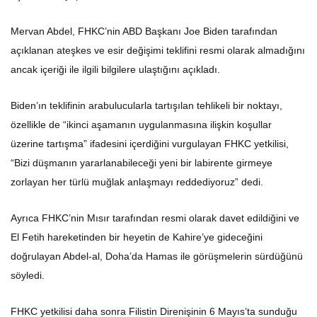
Mervan Abdel, FHKC’nin ABD Başkanı Joe Biden tarafından
açıklanan ateşkes ve esir değişimi teklifini resmi olarak almadığını
ancak içeriği ile ilgili bilgilere ulaştığını açıkladı.
Biden’ın teklifinin arabulucularla tartışılan tehlikeli bir noktayı,
özellikle de “ikinci aşamanın uygulanmasına ilişkin koşullar
üzerine tartışma” ifadesini içerdiğini vurgulayan FHKC yetkilisi,
“Bizi düşmanın yararlanabileceği yeni bir labirente girmeye
zorlayan her türlü muğlak anlaşmayı reddediyoruz” dedi.
Ayrıca FHKC’nin Mısır tarafından resmi olarak davet edildiğini ve
El Fetih hareketinden bir heyetin de Kahire’ye gideceğini
doğrulayan Abdel-al, Doha’da Hamas ile görüşmelerin sürdüğünü
söyledi.
FHKC yetkilisi daha sonra Filistin Direnişinin 6 Mayıs’ta sunduğu