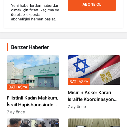
ABONE OL
Yeni haberlerden haberdar
olmak için fırsatı kaçırma ve
ücretsiz e-posta
aboneliğini hemen başlat.
Benzer Haberler
BATI ASYA
BATI ASYA
Mısır’ın Asker Kararı
Filistinli Kadın Mahkum,
İsrail’le Koordinasyon
İsrail Hapishanesindeki
İçinde Gerçekleşmiş
7 ay önce
Zulmü Anlattı
7 ay önce