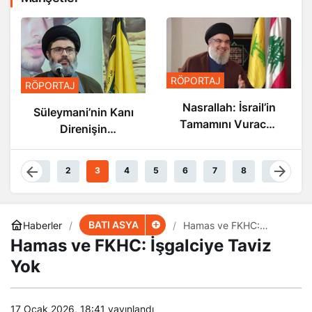
RÖ
RÖPORTAJ
RÖPORTAJ
N
Nasrallah: İsrail’in
Süleymani’nin Kanı
Tamamını Vuracak
Direnişin
Güçteyiz
Damarlarında
Akıyor
1
2
3
4
5
6
7
8
9
BATI ASYA
Haberler
Hamas ve FKHC:
İşgalciye Taviz Yok
Hamas ve FKHC: İşgalciye Taviz
Yok
17 Ocak 2026, 18:41
yayınlandı