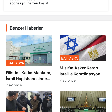
aboneliğini hemen başlat.
Benzer Haberler
BATI ASYA
BATI ASYA
Mısır’ın Asker Kararı
Filistinli Kadın Mahkum,
İsrail’le Koordinasyon
İsrail Hapishanesindeki
İçinde Gerçekleşmiş
7 ay önce
Zulmü Anlattı
7 ay önce