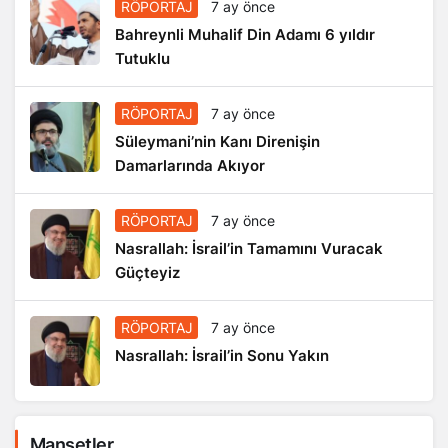
RÖPORTAJ
7 ay önce
Bahreynli Muhalif Din Adamı 6 yıldır
Tutuklu
RÖPORTAJ
7 ay önce
Süleymani’nin Kanı Direnişin
Damarlarında Akıyor
RÖPORTAJ
7 ay önce
Nasrallah: İsrail’in Tamamını Vuracak
Güçteyiz
RÖPORTAJ
7 ay önce
Nasrallah: İsrail’in Sonu Yakın
Manşetler