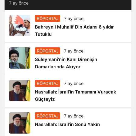
7 ay önce
RÖPORTAJ
7 ay önce
Bahreynli Muhalif Din Adamı 6 yıldır
Tutuklu
RÖPORTAJ
7 ay önce
Süleymani’nin Kanı Direnişin
Damarlarında Akıyor
RÖPORTAJ
7 ay önce
Nasrallah: İsrail’in Tamamını Vuracak
Güçteyiz
RÖPORTAJ
7 ay önce
Nasrallah: İsrail’in Sonu Yakın