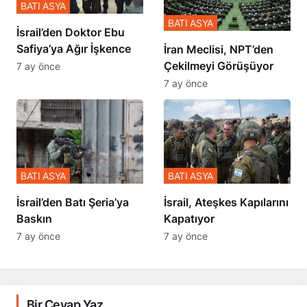
BATI ASYA
BATI ASYA
İsrail’den Doktor Ebu
Safiya’ya Ağır İşkence
İran Meclisi, NPT’den
Çekilmeyi Görüşüyor
7 ay önce
7 ay önce
BATI ASYA
BATI ASYA
​​​​​​​İsrail’den Batı Şeria’ya
İsrail, Ateşkes Kapılarını
Baskın
Kapatıyor
7 ay önce
7 ay önce
Bir Cevap Yaz