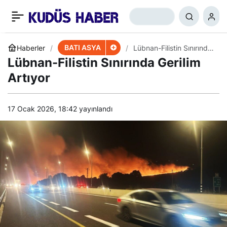
Hamas ve FKHC:
+
-
0
Paylaş
İşgalciye Taviz Yok
BATI ASYA
Haberler
Lübnan-Filistin Sınırında
Gerilim Artıyor
Lübnan-Filistin Sınırında Gerilim
Artıyor
17 Ocak 2026, 18:42
yayınlandı