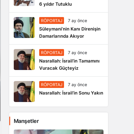
6 yıldır Tutuklu
RÖPORTAJ
7 ay önce
Süleymani’nin Kanı Direnişin
Damarlarında Akıyor
RÖPORTAJ
7 ay önce
Nasrallah: İsrail’in Tamamını
Vuracak Güçteyiz
RÖPORTAJ
7 ay önce
Nasrallah: İsrail’in Sonu Yakın
Manşetler