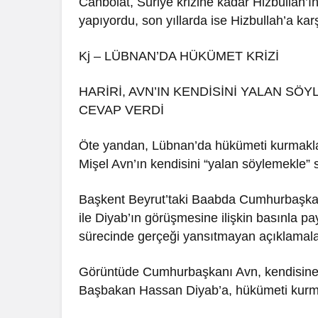
Canbolat, Suriye krizine kadar Hizbullah’ın
yapıyordu, son yıllarda ise Hizbullah’a kar
Kj – LÜBNAN’DA HÜKÜMET KRİZİ
HARİRİ, AVN’IN KENDİSİNİ YALAN SÖ
CEVAP VERDİ
Öte yandan, Lübnan’da hükümeti kurmakla
Mişel Avn’ın kendisini “yalan söylemekle” s
Başkent Beyrut’taki Baabda Cumhurbaşkanl
ile Diyab’ın görüşmesine ilişkin basınla p
sürecinde gerçeği yansıtmayan açıklamal
Görüntüde Cumhurbaşkanı Avn, kendisine h
Başbakan Hassan Diyab’a, hükümeti kurmakl