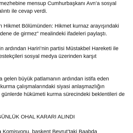
ni mezhebine mensup Cumhurbaşkanı Avn’a sosyal
ıntı ile cevap verdi.
’in Hikmet Bölümünden: Hikmet kurnaz arayışındaki
dene de girmez” mealindeki ifadeleri paylaştı.
ardından Hariri’nin partisi Müstakbel Hareketi ile
estekçileri sosyal medya üzerinden karşıt
 gelen büyük patlamanın ardından istifa eden
kurma çalışmalarındaki siyasi anlaşmazlığın
günlerde hükümeti kurma sürecindeki beklentileri de
ÜNLÜK OHAL KARARI ALINDI
 Komisyonu, başkent Beyrut’taki Baabda