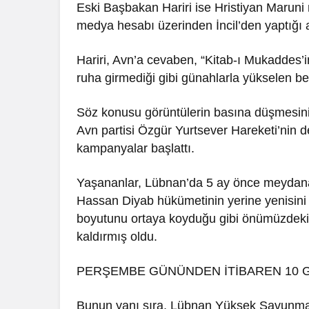
Eski Başbakan Hariri ise Hristiyan Maru
medya hesabı üzerinden İncil’den yaptığı al
Hariri, Avn’a cevaben, “Kitab-ı Mukaddes
ruha girmediği gibi günahlarla yükselen be
Söz konusu görüntülerin basına düşmesinin 
Avn partisi Özgür Yurtsever Hareketi’nin d
kampanyalar başlattı.
Yaşananlar, Lübnan’da 5 ay önce meydana
Hassan Diyab hükümetinin yerine yenisini 
boyutunu ortaya koyduğu gibi önümüzdeki 
kaldırmış oldu.
PERŞEMBE GÜNÜNDEN İTİBAREN 10 G
Bunun yanı sıra, Lübnan Yüksek Savunma