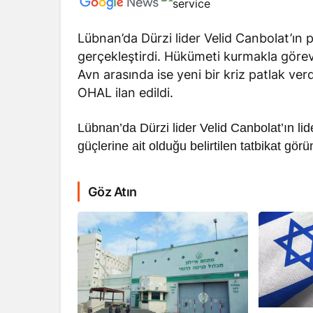
Lübnan’da Dürzi lider Velid Canbolat’ın pa
gerçekleştirdi. Hükümeti kurmakla görev
Avn arasında ise yeni bir kriz patlak ve
OHAL ilan edildi.
RÖPORTAJ
Lübnan’da Dürzi lider Velid Canbolat’ın lider
Dahlan, Normall
güçlerine ait olduğu belirtilen tatbikat görün
Abbas’ı Devirmeye
Göz Atın