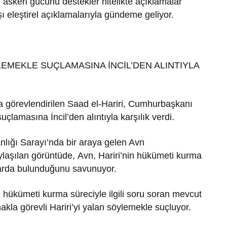
 askeri gücünü destekler nitelikte açıklamalar
şı eleştirel açıklamalarıyla gündeme geliyor.
YLEMEKLE SUÇLAMASINA İNCİL’DEN ALINTIYLA
 görevlendirilen Saad el-Hariri, Cumhurbaşkanı
uçlamasına İncil’den alıntıyla karşılık verdi.
ığı Sarayı’nda bir araya gelen Avn
aylaşılan görüntüde, Avn, Hariri’nin hükümeti kurma
arda bulunduğunu savunuyor.
ükümeti kurma süreciyle ilgili soru soran mevcut
a görevli Hariri’yi yalan söylemekle suçluyor.