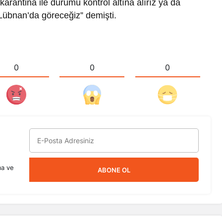
karantina ile durumu kontrol altına alırız ya da
 Lübnan’da göreceğiz” demişti.
0
0
0
ma ve
ABONE OL