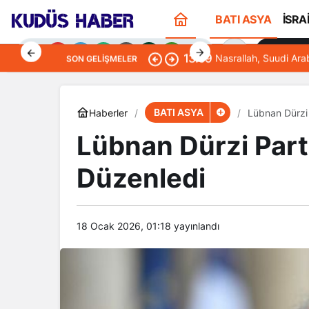
BATI ASYA
İSRA
Sana Öze
13:09
Nasrallah, Suudi Ara
SON GELIŞMELER
BATI ASYA
Haberler
Lübnan Dürzi 
Lübnan Dürzi Parti
Gündüz Modu
Düzenledi
Gündüz modunu seçin.
Gece Modu
Gece modunu seçin.
18 Ocak 2026, 01:18
yayınlandı
Sistem Modu
Sistem modunu seçin.