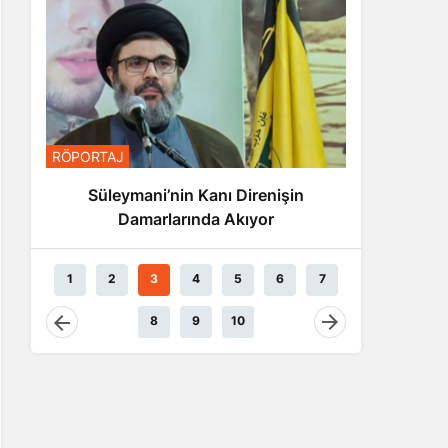
RÖPORTA
RÖPORTAJ
Nas
Süleymani’nin Kanı Direnişin
Damarlarında Akıyor
1
2
3
4
5
6
7
8
9
10