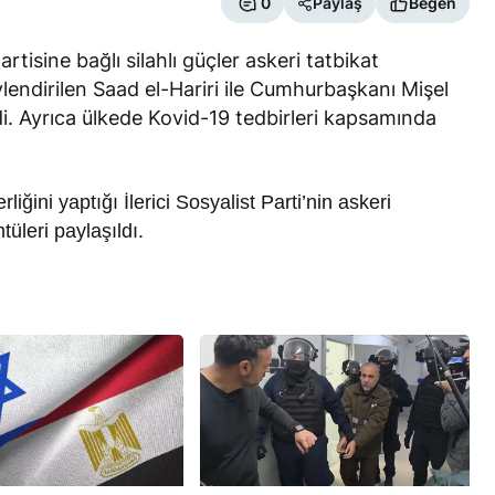
0
Paylaş
Beğen
rtisine bağlı silahlı güçler askeri tatbikat
lendirilen Saad el-Hariri ile Cumhurbaşkanı Mişel
rdi. Ayrıca ülkede Kovid-19 tedbirleri kapsamında
RÖPORTAJ
liğini yaptığı İlerici Sosyalist Parti’nin askeri
eşme Sonrası
Bahreynli Muhalif Din Adamı 6
tüleri paylaşıldı.
 mi Çalışıyor?
yıldır Tutuklu