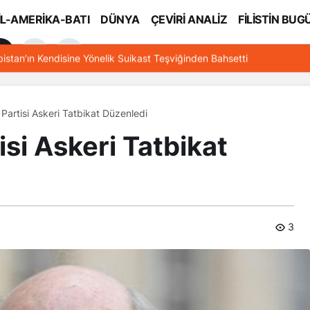
İL-AMERİKA-BATI
DÜNYA
ÇEVİRİ ANALİZ
FİLİSTİN BUG
l
bistan’ın Kendisine Yönelik Suikast Teşviğinden Bahsetti
Partisi Askeri Tatbikat Düzenledi
si Askeri Tatbikat
3