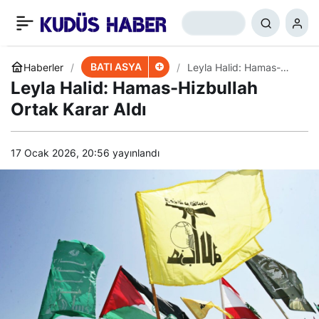
İslami Cihad: Yaklaşan
+
-
0
Paylaş
Savaş İsrail’in Geleceğini
BATI ASYA
Haberler
Leyla Halid: Hamas-
Hizbullah Ortak Karar
Leyla Halid: Hamas-Hizbullah
Aldı
Belirleyecek
Ortak Karar Aldı
17 Ocak 2026, 20:56
yayınlandı