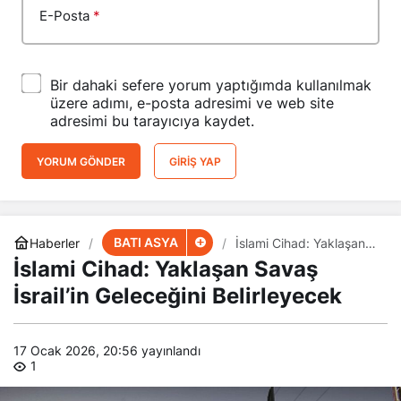
E-Posta
*
Bir dahaki sefere yorum yaptığımda kullanılmak
üzere adımı, e-posta adresimi ve web site
adresimi bu tarayıcıya kaydet.
YORUM GÖNDER
GIRIŞ YAP
BATI ASYA
Haberler
İslami Cihad: Yaklaşan
Savaş İsrail’in Geleceğini
İslami Cihad: Yaklaşan Savaş
Belirleyecek
İsrail’in Geleceğini Belirleyecek
17 Ocak 2026, 20:56
yayınlandı
1