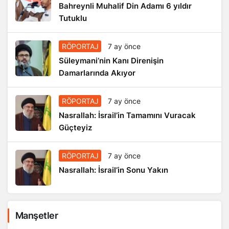
Bahreynli Muhalif Din Adamı 6 yıldır
Tutuklu
RÖPORTAJ
7 ay önce
Süleymani’nin Kanı Direnişin
Damarlarında Akıyor
RÖPORTAJ
7 ay önce
Nasrallah: İsrail’in Tamamını Vuracak
Güçteyiz
RÖPORTAJ
7 ay önce
Nasrallah: İsrail’in Sonu Yakın
Manşetler