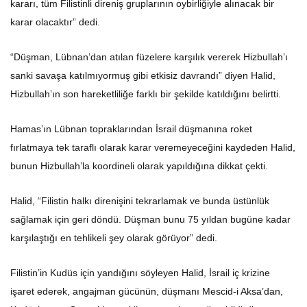
kararı, tüm Filistinli direniş gruplarının oybirliğiyle alınacak bir
karar olacaktır” dedi.
“Düşman, Lübnan’dan atılan füzelere karşılık vererek Hizbullah’ı
sanki savaşa katılmıyormuş gibi etkisiz davrandı” diyen Halid,
Hizbullah’ın son hareketliliğe farklı bir şekilde katıldığını belirtti.
Hamas’ın Lübnan topraklarından İsrail düşmanına roket
fırlatmaya tek taraflı olarak karar veremeyeceğini kaydeden Halid,
bunun Hizbullah’la koordineli olarak yapıldığına dikkat çekti.
Halid, “Filistin halkı direnişini tekrarlamak ve bunda üstünlük
sağlamak için geri döndü. Düşman bunu 75 yıldan bugüne kadar
karşılaştığı en tehlikeli şey olarak görüyor” dedi.
Filistin’in Kudüs için yandığını söyleyen Halid, İsrail iç krizine
işaret ederek, angajman gücünün, düşmanı Mescid-i Aksa’dan,