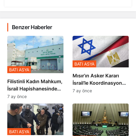
Benzer Haberler
BATI ASYA
BATI ASYA
Mısır’ın Asker Kararı
Filistinli Kadın Mahkum,
İsrail’le Koordinasyon
İsrail Hapishanesindeki
İçinde Gerçekleşmiş
7 ay önce
Zulmü Anlattı
7 ay önce
BATI ASYA