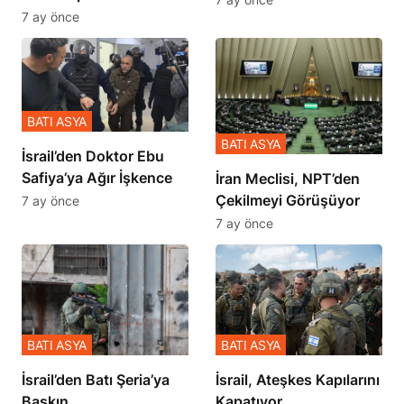
Zulmü Anlattı
7 ay önce
BATI ASYA
BATI ASYA
İsrail’den Doktor Ebu
Safiya’ya Ağır İşkence
İran Meclisi, NPT’den
Çekilmeyi Görüşüyor
7 ay önce
7 ay önce
BATI ASYA
BATI ASYA
​​​​​​​İsrail’den Batı Şeria’ya
İsrail, Ateşkes Kapılarını
Baskın
Kapatıyor