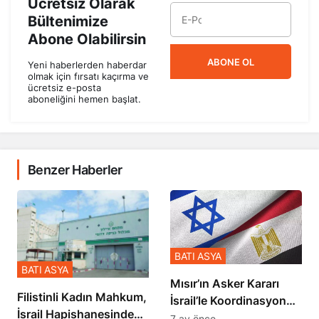
Ücretsiz Olarak
Bültenimize
Abone Olabilirsin
ABONE OL
Yeni haberlerden haberdar
olmak için fırsatı kaçırma ve
ücretsiz e-posta
aboneliğini hemen başlat.
Benzer Haberler
BATI ASYA
BATI ASYA
Mısır’ın Asker Kararı
Filistinli Kadın Mahkum,
İsrail’le Koordinasyon
İsrail Hapishanesindeki
İçinde Gerçekleşmiş
7 ay önce