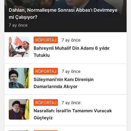
Dahlan, Normalleşme Sonrası Abbas’ı Devirmeye
mi Çalışıyor?
7 ay önce
RÖPORTAJ
7 ay önce
Bahreynli Muhalif Din Adamı 6 yıldır
Tutuklu
RÖPORTAJ
7 ay önce
Süleymani’nin Kanı Direnişin
Damarlarında Akıyor
RÖPORTAJ
7 ay önce
Nasrallah: İsrail’in Tamamını Vuracak
Güçteyiz