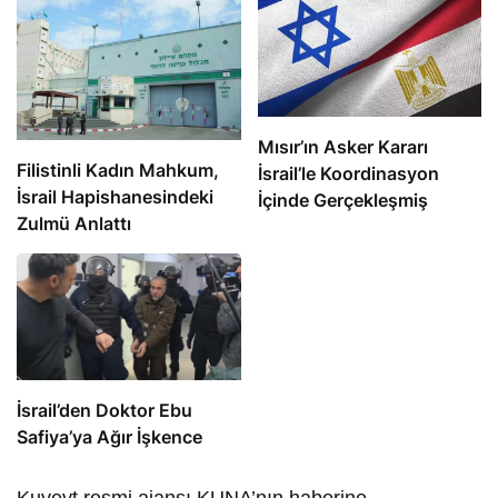
Mısır’ın Asker Kararı
Filistinli Kadın Mahkum,
İsrail’le Koordinasyon
İsrail Hapishanesindeki
İçinde Gerçekleşmiş
Zulmü Anlattı
İsrail’den Doktor Ebu
Safiya’ya Ağır İşkence
Kuveyt resmi ajansı KUNA’nın haberine