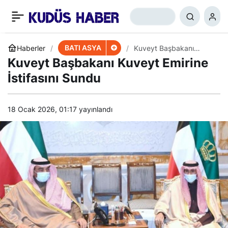
Heniyye ve Nehhale
+
-
0
Paylaş
Doha’da Bir araya
BATI ASYA
Haberler
Kuveyt Başbakanı
Kuveyt Emirine İstifasını
Kuveyt Başbakanı Kuveyt Emirine
Sundu
Geldiler
İstifasını Sundu
18 Ocak 2026, 01:17
yayınlandı