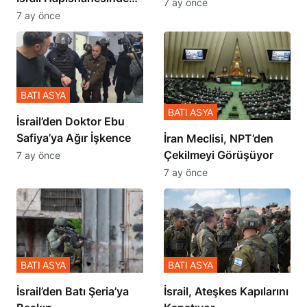
İçinde Gerçekleşmiş
7 ay önce
Zulmü Anlattı
7 ay önce
BATI ASYA
BATI ASYA
İsrail’den Doktor Ebu
Safiya’ya Ağır İşkence
İran Meclisi, NPT’den
Çekilmeyi Görüşüyor
7 ay önce
7 ay önce
BATI ASYA
BATI ASYA
​​​​​​​İsrail’den Batı Şeria’ya
İsrail, Ateşkes Kapılarını