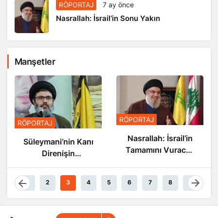
RÖPORTAJ
7 ay önce
Nasrallah: İsrail’in Sonu Yakın
Manşetler
RÖPORTAJ
RÖPORTAJ
Nasrallah: İsrail’in
Süleymani’nin Kanı
Tamamını Vuracak
Direnişin
Güçteyiz
Damarlarında
Akıyor
1
2
3
4
5
6
7
8
9