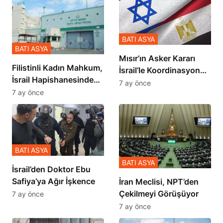
BATI ASYA
BATI ASYA
Mısır’ın Asker Kararı
Filistinli Kadın Mahkum,
İsrail’le Koordinasyon
İsrail Hapishanesindeki
İçinde Gerçekleşmiş
7 ay önce
Zulmü Anlattı
7 ay önce
BATI ASYA
BATI ASYA
İsrail’den Doktor Ebu
Safiya’ya Ağır İşkence
İran Meclisi, NPT’den
Çekilmeyi Görüşüyor
7 ay önce
7 ay önce