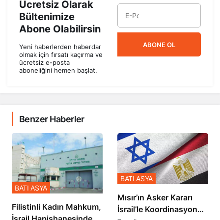
Ücretsiz Olarak
Bültenimize
Abone Olabilirsin
ABONE OL
Yeni haberlerden haberdar
olmak için fırsatı kaçırma ve
ücretsiz e-posta
aboneliğini hemen başlat.
Benzer Haberler
BATI ASYA
BATI ASYA
Mısır’ın Asker Kararı
Filistinli Kadın Mahkum,
İsrail’le Koordinasyon
İsrail Hapishanesindeki