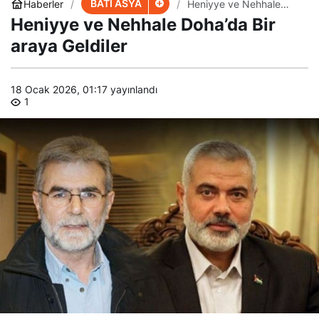
BATI ASYA
Haberler
Heniyye ve Nehhale
Doha’da Bir araya
Heniyye ve Nehhale Doha’da Bir
Geldiler
araya Geldiler
18 Ocak 2026, 01:17
yayınlandı
1