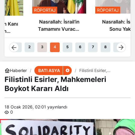
RÖPORTAJ
RÖPORTAJ
Nasrallah: İsrail’in
Nasrallah: İsrail’in
Tamamını Vuracak
Sonu Yakın
Güçteyiz
1
2
3
4
5
6
7
8
9
BATI ASYA
Haberler
Filistinli Esirler,
Mahkemeleri Boykot
Filistinli Esirler, Mahkemeleri
Kararı Aldı
Boykot Kararı Aldı
18 Ocak 2026, 02:01
yayınlandı
0