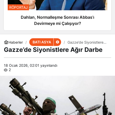
RÖPORTAJ
Dahlan, Normalleşme Sonrası Abbas’ı
Devirmeye mi Çalışıyor?
BATI ASYA
Haberler
Gazze’de Siyonistlere
Ağır Darbe
Gazze’de Siyonistlere Ağır Darbe
18 Ocak 2026, 02:01
yayınlandı
2