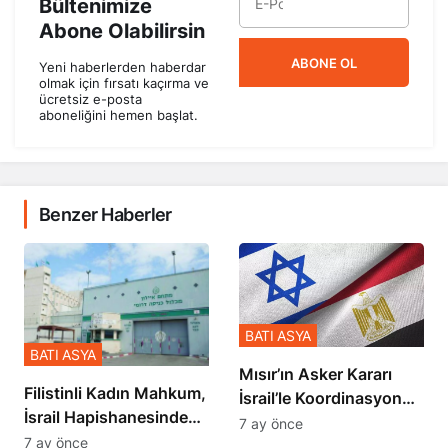
Bültenimize
Abone Olabilirsin
ABONE OL
Yeni haberlerden haberdar
olmak için fırsatı kaçırma ve
ücretsiz e-posta
aboneliğini hemen başlat.
Benzer Haberler
BATI ASYA
BATI ASYA
Mısır’ın Asker Kararı
Filistinli Kadın Mahkum,
İsrail’le Koordinasyon
İsrail Hapishanesindeki
İçinde Gerçekleşmiş
7 ay önce
Zulmü Anlattı
7 ay önce