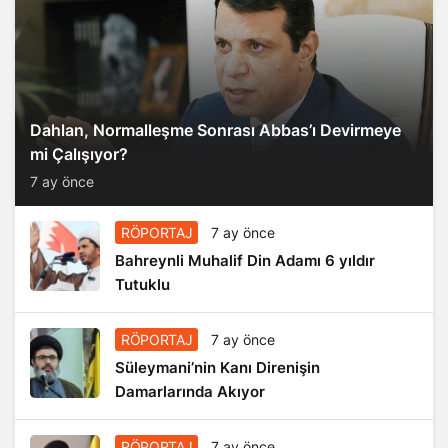
Dahlan, Normalleşme Sonrası Abbas’ı Devirmeye
mi Çalışıyor?
7 ay önce
RÖPORTAJ
7 ay önce
Bahreynli Muhalif Din Adamı 6 yıldır
Tutuklu
RÖPORTAJ
7 ay önce
Süleymani’nin Kanı Direnişin
Damarlarında Akıyor
RÖPORTAJ
7 ay önce