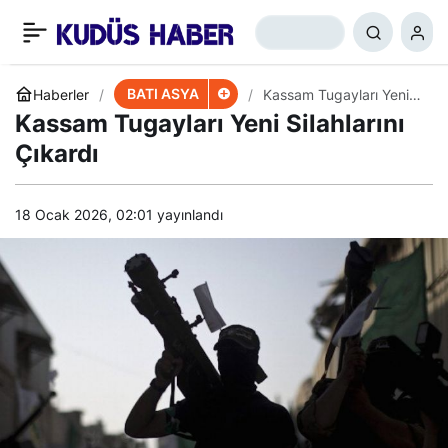
Gazze’de Siyonistlere
+
-
0
Paylaş
Ağır Darbe
BATI ASYA
Haberler
Kassam Tugayları Yeni
Silahlarını Çıkardı
Kassam Tugayları Yeni Silahlarını
Çıkardı
18 Ocak 2026, 02:01
yayınlandı