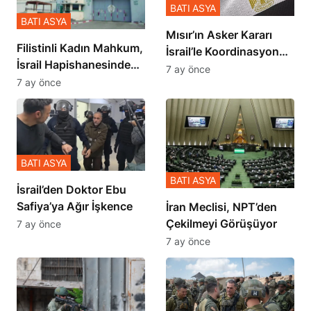
BATI ASYA
BATI ASYA
Mısır’ın Asker Kararı
Filistinli Kadın Mahkum,
İsrail’le Koordinasyon
İsrail Hapishanesindeki
İçinde Gerçekleşmiş
7 ay önce
Zulmü Anlattı
7 ay önce
BATI ASYA
BATI ASYA
İsrail’den Doktor Ebu
Safiya’ya Ağır İşkence
İran Meclisi, NPT’den
Çekilmeyi Görüşüyor
7 ay önce
7 ay önce