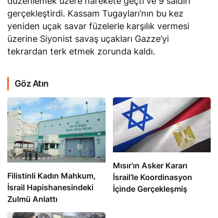
düzenlemek üzere harekete geçti ve 9 saldırı
gerçekleştirdi. Kassam Tugayları’nın bu kez
yeniden uçak savar füzelerle karşılık vermesi
üzerine Siyonist savaş uçakları Gazze’yi
tekrardan terk etmek zorunda kaldı.
Göz Atın
Mısır’ın Asker Kararı
Filistinli Kadın Mahkum,
İsrail’le Koordinasyon
İsrail Hapishanesindeki
İçinde Gerçekleşmiş
Zulmü Anlattı