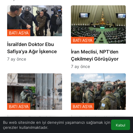
BATI ASYA
BATI ASYA
İsrail’den Doktor Ebu
Safiya’ya Ağır İşkence
İran Meclisi, NPT’den
Çekilmeyi Görüşüyor
7 ay önce
7 ay önce
BATI ASYA
BATI ASYA
​​​​​​​İsrail’den Batı Şeria’ya
İsrail, Ateşkes Kapılarını
Bu web sitesinde en iyi deneyimi yaşamanızı sağlamak için
Baskın
Kapatıyor
Kabul
çerezler kullanılmaktadır.
Akış
Eczaneler
Trafik
Anasayfa
7 ay önce
7 ay önce