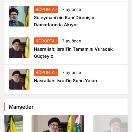
RÖPORTAJ
7 ay önce
Süleymani’nin Kanı Direnişin
Damarlarında Akıyor
RÖPORTAJ
7 ay önce
Nasrallah: İsrail’in Tamamını Vuracak
Güçteyiz
RÖPORTAJ
7 ay önce
Nasrallah: İsrail’in Sonu Yakın
Manşetler