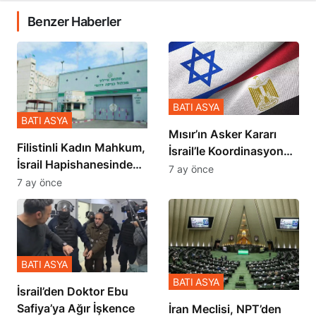
Benzer Haberler
BATI ASYA
BATI ASYA
Mısır’ın Asker Kararı
Filistinli Kadın Mahkum,
İsrail’le Koordinasyon
İsrail Hapishanesindeki
İçinde Gerçekleşmiş
7 ay önce
Zulmü Anlattı
7 ay önce
BATI ASYA
BATI ASYA
İsrail’den Doktor Ebu
Safiya’ya Ağır İşkence
İran Meclisi, NPT’den