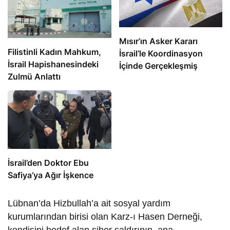
Mısır’ın Asker Kararı
Filistinli Kadın Mahkum,
İsrail’le Koordinasyon
İsrail Hapishanesindeki
İçinde Gerçekleşmiş
Zulmü Anlattı
İsrail’den Doktor Ebu
Safiya’ya Ağır İşkence
Lübnan’da Hizbullah’a ait sosyal yardım
kurumlarından birisi olan Karz-ı Hasen Derneği,
kendisini hedef alan siber saldırının, ana