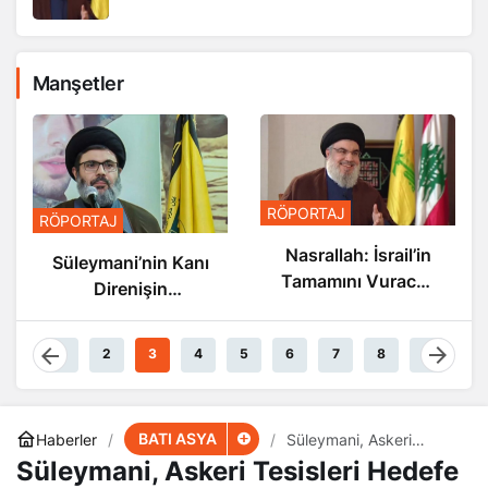
Manşetler
RÖPORTAJ
RÖPORTAJ
Nasrallah: İsrail’in
Süleymani’nin Kanı
Tamamını Vuracak
Direnişin
Güçteyiz
Damarlarında
Akıyor
1
2
3
4
5
6
7
8
9
BATI ASYA
Haberler
Süleymani, Askeri
Tesisleri Hedefe
Süleymani, Askeri Tesisleri Hedefe
Koymuştu