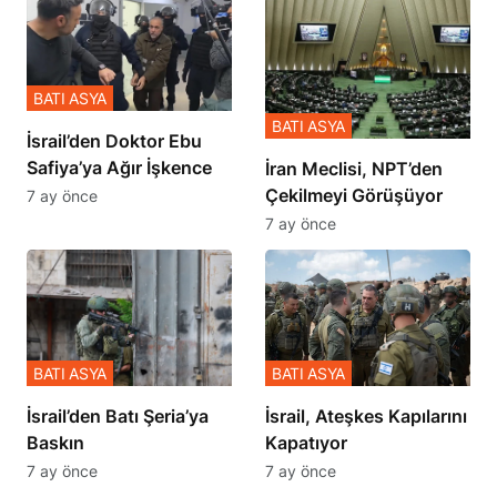
BATI ASYA
BATI ASYA
İsrail’den Doktor Ebu
Safiya’ya Ağır İşkence
İran Meclisi, NPT’den
Çekilmeyi Görüşüyor
7 ay önce
7 ay önce
BATI ASYA
BATI ASYA
​​​​​​​İsrail’den Batı Şeria’ya
İsrail, Ateşkes Kapılarını
Baskın
Kapatıyor
7 ay önce
7 ay önce