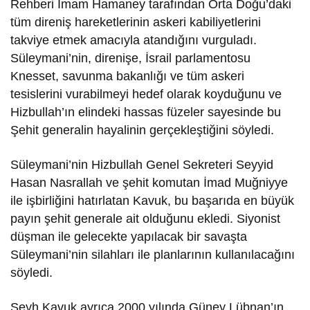
Rehberi İmam Hamaney tarafından Orta Doğu’daki
tüm direniş hareketlerinin askeri kabiliyetlerini
takviye etmek amacıyla atandığını vurguladı.
Süleymani’nin, direnişe, İsrail parlamentosu
Knesset, savunma bakanlığı ve tüm askeri
tesislerini vurabilmeyi hedef olarak koyduğunu ve
Hizbullah’ın elindeki hassas füzeler sayesinde bu
Şehit generalin hayalinin gerçekleştiğini söyledi.
Süleymani’nin Hizbullah Genel Sekreteri Seyyid
Hasan Nasrallah ve şehit komutan İmad Muğniyye
ile işbirliğini hatırlatan Kavuk, bu başarıda en büyük
payın şehit generale ait olduğunu ekledi. Siyonist
düşman ile gelecekte yapılacak bir savaşta
Süleymani’nin silahları ile planlarının kullanılacağını
söyledi.
Şeyh Kavuk ayrıca 2000 yılında Güney Lübnan’ın