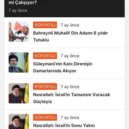
mi Çalışıyor?
7 ay önce
RÖPORTAJ
7 ay önce
Bahreynli Muhalif Din Adamı 6 yıldır
Tutuklu
RÖPORTAJ
7 ay önce
Süleymani’nin Kanı Direnişin
Damarlarında Akıyor
RÖPORTAJ
7 ay önce
Nasrallah: İsrail’in Tamamını Vuracak
Güçteyiz
RÖPORTAJ
7 ay önce
Nasrallah: İsrail’in Sonu Yakın