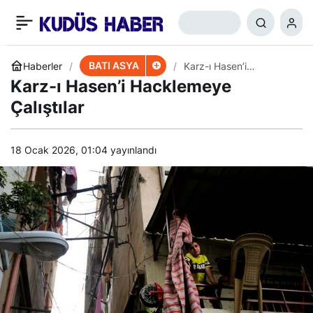
Süleymani, Askeri
+
-
0
Paylaş
Tesisleri Hedefe
BATI ASYA
Haberler
Karz-ı Hasen’i
Hacklemeye Çalıştılar
Karz-ı Hasen’i Hacklemeye
Koymuştu
Çalıştılar
18 Ocak 2026, 01:04
yayınlandı