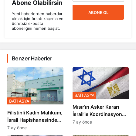
Abone Olabilirsin
ABONE OL
Yeni haberlerden haberdar
olmak için fırsatı kaçırma ve
ücretsiz e-posta
aboneliğini hemen başlat.
Benzer Haberler
BATI ASYA
BATI ASYA
Mısır’ın Asker Kararı
Filistinli Kadın Mahkum,
İsrail’le Koordinasyon
İsrail Hapishanesindeki
İçinde Gerçekleşmiş
7 ay önce
Zulmü Anlattı
7 ay önce