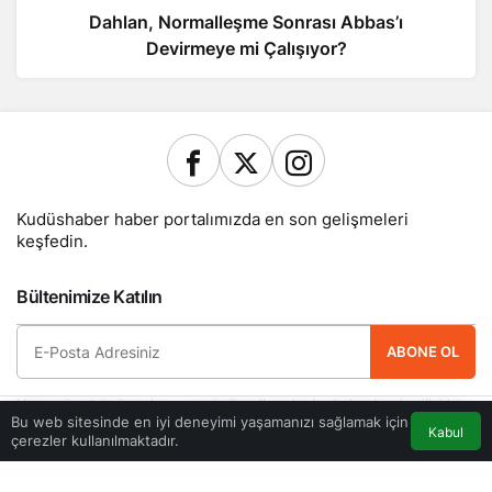
Dahlan, Normalleşme Sonrası Abbas’ı
Devirmeye mi Çalışıyor?
Kudüshaber haber portalımızda en son gelişmeleri
keşfedin.
Bültenimize Katılın
ABONE OL
Hemen ücretsiz üye olun ve yeni güncellemelerden haberdar olan ilk kişi
Bu web sitesinde en iyi deneyimi yaşamanızı sağlamak için
olun.
Kabul
çerezler kullanılmaktadır.
Akış
Eczaneler
Trafik
Anasayfa
Yazarlarımız
Künye
Hesabım
Gizlilik politikası
İletişim