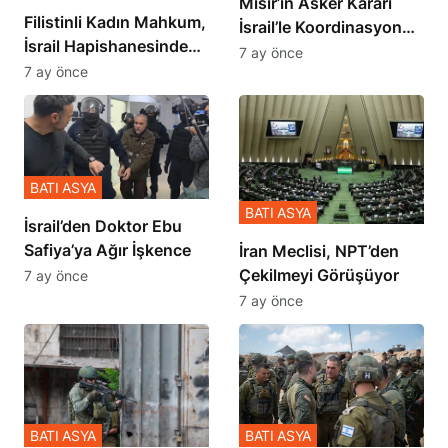
Mısır’ın Asker Kararı
Filistinli Kadın Mahkum,
İsrail’le Koordinasyon
İsrail Hapishanesindeki
İçinde Gerçekleşmiş
7 ay önce
Zulmü Anlattı
7 ay önce
BATI ASYA
BATI ASYA
İsrail’den Doktor Ebu
Safiya’ya Ağır İşkence
İran Meclisi, NPT’den
Çekilmeyi Görüşüyor
7 ay önce
7 ay önce
BATI ASYA
BATI ASYA