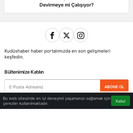
Devirmeye mi Çalışıyor?
Kudüshaber haber portalımızda en son gelişmeleri
keşfedin.
Bültenimize Katılın
ABONE OL
Bu web sitesinde en iyi deneyimi yaşamanızı sağlamak için
Hemen ücretsiz üye olun ve yeni güncellemelerden haberdar olan ilk kişi
Kabul
çerezler kullanılmaktadır.
Akış
Eczaneler
Trafik
Anasayfa
olun.
Yazarlarımız
Künye
Hesabım
Gizlilik politikası
İletişim
© Telif Hakkı 2026, Tüm Hakları Saklıdır