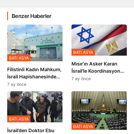
Benzer Haberler
BATI ASYA
BATI ASYA
Mısır’ın Asker Kararı
Filistinli Kadın Mahkum,
İsrail’le Koordinasyon
İsrail Hapishanesindeki
İçinde Gerçekleşmiş
7 ay önce
Zulmü Anlattı
7 ay önce
BATI ASYA
BATI ASYA
İsrail’den Doktor Ebu