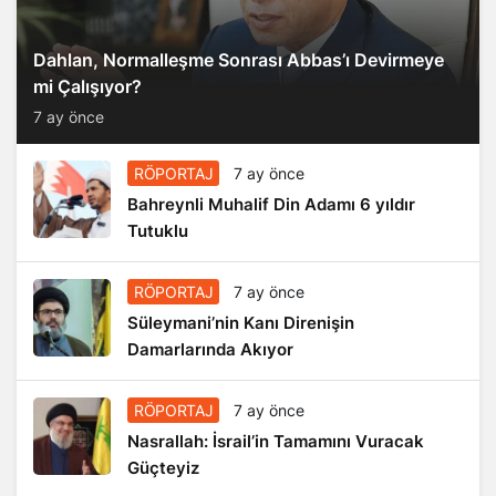
Dahlan, Normalleşme Sonrası Abbas’ı Devirmeye
mi Çalışıyor?
7 ay önce
RÖPORTAJ
7 ay önce
Bahreynli Muhalif Din Adamı 6 yıldır
Tutuklu
RÖPORTAJ
7 ay önce
Süleymani’nin Kanı Direnişin
Damarlarında Akıyor
RÖPORTAJ
7 ay önce
Nasrallah: İsrail’in Tamamını Vuracak
Güçteyiz