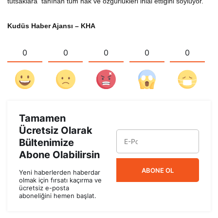
tutsaklara tanınan tüm hak ve özgürlükleri ihlal ettiğini söylüyor.
Kudüs Haber Ajansı – KHA
0
0
0
0
0
Tamamen
Ücretsiz Olarak
Bültenimize
Abone Olabilirsin
ABONE OL
Yeni haberlerden haberdar
olmak için fırsatı kaçırma ve
ücretsiz e-posta
aboneliğini hemen başlat.