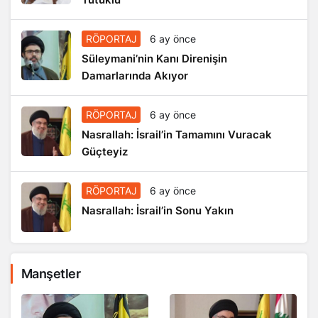
RÖPORTAJ
6 ay önce
Süleymani’nin Kanı Direnişin
Damarlarında Akıyor
RÖPORTAJ
6 ay önce
Nasrallah: İsrail’in Tamamını Vuracak
Güçteyiz
RÖPORTAJ
6 ay önce
Nasrallah: İsrail’in Sonu Yakın
Manşetler