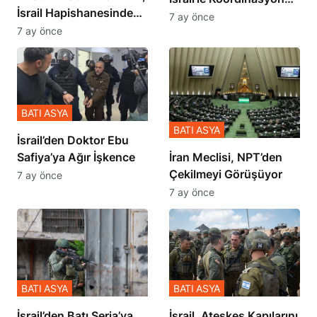
İsrail Hapishanesindeki
İçinde Gerçekleşmiş
7 ay önce
Zulmü Anlattı
7 ay önce
BATI ASYA
BATI ASYA
İsrail’den Doktor Ebu
Safiya’ya Ağır İşkence
İran Meclisi, NPT’den
Çekilmeyi Görüşüyor
7 ay önce
7 ay önce
BATI ASYA
BATI ASYA
​​​​​​​İsrail’den Batı Şeria’ya
İsrail, Ateşkes Kapılarını