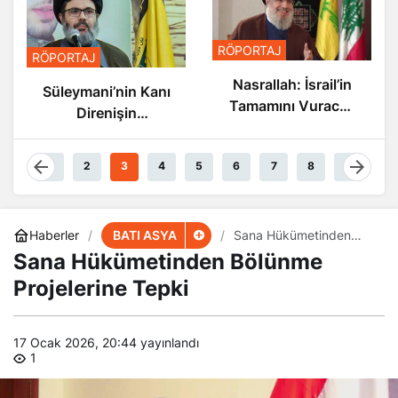
RÖPORTAJ
RÖPORTAJ
Nasrallah: İsrail’in
Süleymani’nin Kanı
Tamamını Vuracak
Direnişin
Güçteyiz
Damarlarında
Akıyor
1
2
3
4
5
6
7
8
9
BATI ASYA
Haberler
Sana Hükümetinden
Bölünme Projelerine
Sana Hükümetinden Bölünme
Tepki
Projelerine Tepki
17 Ocak 2026, 20:44
yayınlandı
1