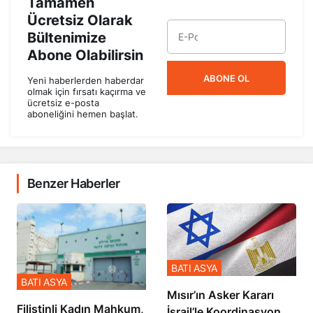
Tamamen
Ücretsiz Olarak
Bültenimize
Abone Olabilirsin
ABONE OL
Yeni haberlerden haberdar
olmak için fırsatı kaçırma ve
ücretsiz e-posta
aboneliğini hemen başlat.
Benzer Haberler
BATI ASYA
BATI ASYA
Mısır’ın Asker Kararı
Filistinli Kadın Mahkum,
İsrail’le Koordinasyon