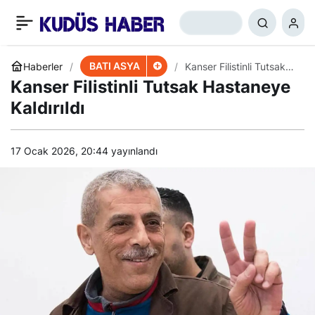
Sana Hükümetinden
+
-
0
Paylaş
Bölünme Projelerine
BATI ASYA
Haberler
Kanser Filistinli Tutsak
Hastaneye Kaldırıldı
Kanser Filistinli Tutsak Hastaneye
Tepki
Kaldırıldı
17 Ocak 2026, 20:44
yayınlandı