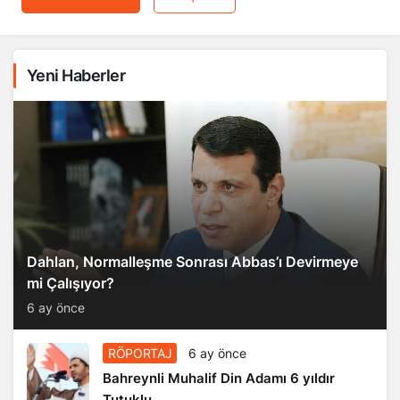
Yeni Haberler
Dahlan, Normalleşme Sonrası Abbas’ı Devirmeye
mi Çalışıyor?
6 ay önce
RÖPORTAJ
6 ay önce
Bahreynli Muhalif Din Adamı 6 yıldır
Tutuklu