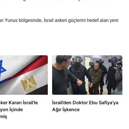
n Yunus bölgesinde, İsrail askeri güçlerini hedef alan yeni
RÖPORTAJ
eşme Sonrası
Bahreynli Muhalif Din Adamı 6
 mi Çalışıyor?
yıldır Tutuklu
ker Kararı İsrail’le
İsrail’den Doktor Ebu Safiya’ya
yon İçinde
Ağır İşkence
miş