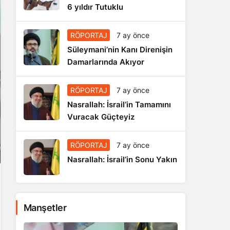
6 yıldır Tutuklu
RÖPORTAJ
7 ay önce
Süleymani’nin Kanı Direnişin
Damarlarında Akıyor
RÖPORTAJ
7 ay önce
Nasrallah: İsrail’in Tamamını
Vuracak Güçteyiz
RÖPORTAJ
7 ay önce
Nasrallah: İsrail’in Sonu Yakın
Manşetler