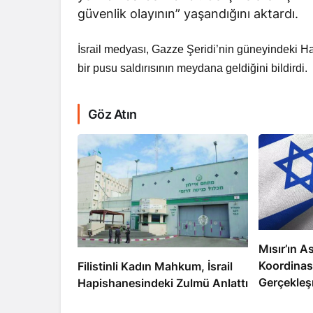
güvenlik olayının” yaşandığını aktardı.
İsrail medyası, Gazze Şeridi’nin güneyindeki Ha
bir pusu saldırısının meydana geldiğini bildirdi.
RÖPORTAJ
Göz Atın
Dahlan, Normall
Abbas’ı Devirmeye
Mısır’ın As
Koordinas
Filistinli Kadın Mahkum, İsrail
Gerçekleş
Hapishanesindeki Zulmü Anlattı