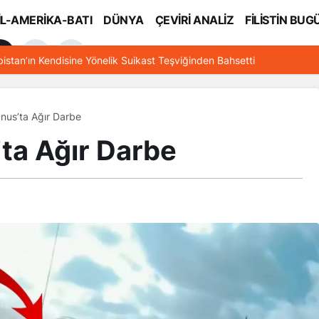
İL-AMERİKA-BATI
DÜNYA
ÇEVİRİ ANALİZ
FİLİSTİN BUG
l
bistan’ın Kendisine Yönelik Suikast Teşviğinden Bahsetti
unus’ta Ağır Darbe
’ta Ağır Darbe