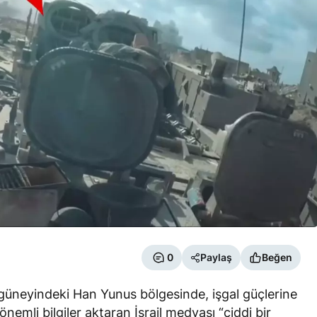
0
Paylaş
Beğen
nin güneyindeki Han Yunus bölgesinde, işgal güçlerine
 önemli bilgiler aktaran İsrail medyası “ciddi bir