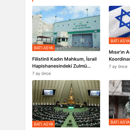
BATI ASYA
BATI ASYA
Mısır’ın A
Koordina
Filistinli Kadın Mahkum, İsrail
Gerçekle
Hapishanesindeki Zulmü
7 ay önce
Anlattı
7 ay önce
BATI ASYA
BATI ASYA