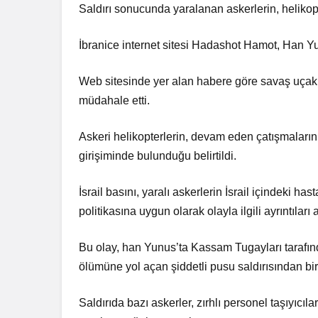
Saldırı sonucunda yaralanan askerlerin, helikopter
İbranice internet sitesi Hadashot Hamot, Han Yun
Web sitesinde yer alan habere göre savaş uçaklar
müdahale etti.
Askeri helikopterlerin, devam eden çatışmaların o
girişiminde bulunduğu belirtildi.
İsrail basını, yaralı askerlerin İsrail içindeki has
politikasına uygun olarak olayla ilgili ayrıntıları
Bu olay, han Yunus’ta Kassam Tugayları tarafından
ölümüne yol açan şiddetli pusu saldırısından b
Saldırıda bazı askerler, zırhlı personel taşıyıcıl