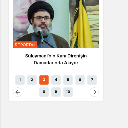
RÖPORTA
RÖPORTAJ
Nas
Süleymani’nin Kanı Direnişin
Damarlarında Akıyor
1
2
3
4
5
6
7
8
9
10