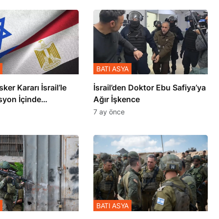
BATI ASYA
sker Kararı İsrail’le
İsrail’den Doktor Ebu Safiya’ya
syon İçinde
Ağır İşkence
şmiş
7 ay önce
BATI ASYA