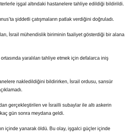
lerle işgal altındaki hastanelere tahliye edildiği bildirildi.
us’ta şiddetli çatışmaların patlak verdiğini doğruladı.
ı, İsrail mühendislik biriminin faaliyet gösterdiği bir alana
rtasında yaralıları tahliye etmek için defalarca iniş
tanelere nakledildiğini bildirirken, İsrail ordusu, sansür
 açıklamadı.
 gerçekleştirilen ve İsrailli subaylar ile altı askerin
irkaç gün sonra meydana geldi.
arın içinde yanarak öldü. Bu olay, işgalci güçler içinde