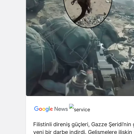
Filistinli direniş güçleri, Gazze Şeridi’
yeni bir darbe indirdi. Gelişmelere ilişkin