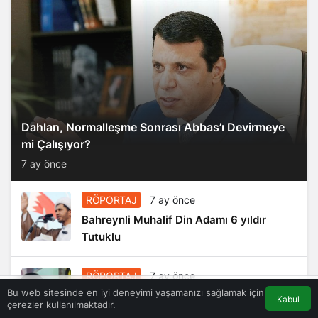
Dahlan, Normalleşme Sonrası Abbas’ı Devirmeye
mi Çalışıyor?
7 ay önce
RÖPORTAJ
7 ay önce
Bahreynli Muhalif Din Adamı 6 yıldır
Tutuklu
RÖPORTAJ
7 ay önce
Bu web sitesinde en iyi deneyimi yaşamanızı sağlamak için
Süleymani’nin Kanı Direnişin
Kabul
çerezler kullanılmaktadır.
Akış
Eczaneler
Trafik
Anasayfa
Damarlarında Akıyor