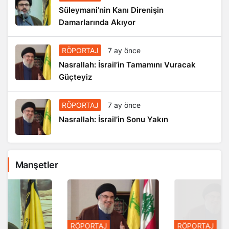
Süleymani’nin Kanı Direnişin
Damarlarında Akıyor
RÖPORTAJ
7 ay önce
Nasrallah: İsrail’in Tamamını Vuracak
Güçteyiz
RÖPORTAJ
7 ay önce
Nasrallah: İsrail’in Sonu Yakın
Manşetler
RÖPORTAJ
RÖPORTAJ