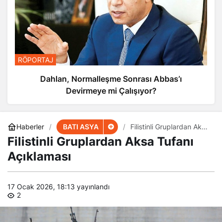
RÖPORTAJ
Dahlan, Normalleşme Sonrası Abbas’ı
Devirmeye mi Çalışıyor?
BATI ASYA
Haberler
Filistinli Gruplardan Aksa
Tufanı Açıklaması
Filistinli Gruplardan Aksa Tufanı
Açıklaması
17 Ocak 2026, 18:13
yayınlandı
2