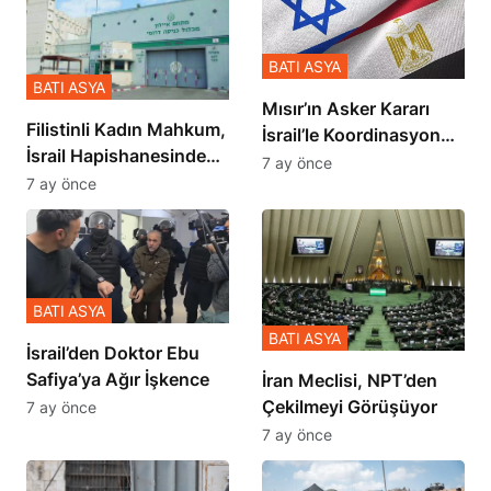
BATI ASYA
BATI ASYA
Mısır’ın Asker Kararı
Filistinli Kadın Mahkum,
İsrail’le Koordinasyon
İsrail Hapishanesindeki
İçinde Gerçekleşmiş
7 ay önce
Zulmü Anlattı
7 ay önce
BATI ASYA
BATI ASYA
İsrail’den Doktor Ebu
Safiya’ya Ağır İşkence
İran Meclisi, NPT’den
Çekilmeyi Görüşüyor
7 ay önce
7 ay önce