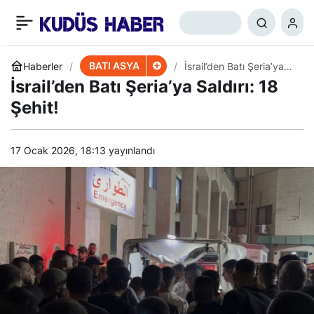
Gazze’nin Kuzeyinde
+
-
0
Paylaş
Tansiyon Yükseldi
BATI ASYA
Haberler
İsrail’den Batı Şeria’ya
Saldırı: 18 Şehit!
İsrail’den Batı Şeria’ya Saldırı: 18
Şehit!
17 Ocak 2026, 18:13
yayınlandı