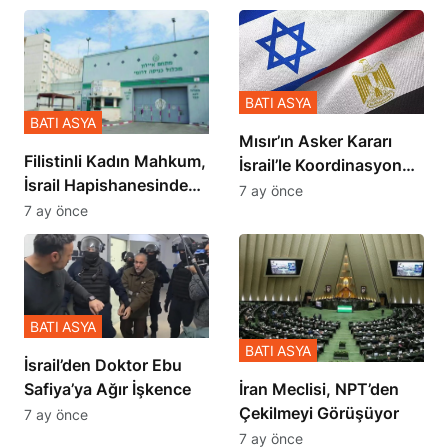
BATI ASYA
BATI ASYA
Mısır’ın Asker Kararı
Filistinli Kadın Mahkum,
İsrail’le Koordinasyon
İsrail Hapishanesindeki
İçinde Gerçekleşmiş
7 ay önce
Zulmü Anlattı
7 ay önce
BATI ASYA
BATI ASYA
İsrail’den Doktor Ebu
Safiya’ya Ağır İşkence
İran Meclisi, NPT’den
Çekilmeyi Görüşüyor
7 ay önce
7 ay önce