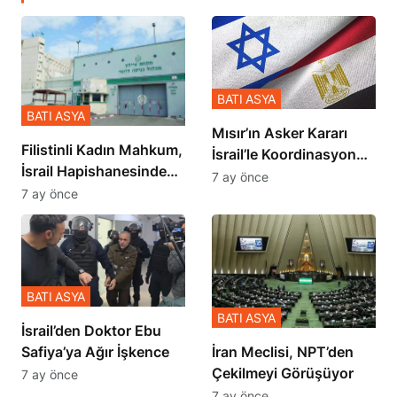
BATI ASYA
BATI ASYA
Mısır’ın Asker Kararı
Filistinli Kadın Mahkum,
İsrail’le Koordinasyon
İsrail Hapishanesindeki
İçinde Gerçekleşmiş
7 ay önce
Zulmü Anlattı
7 ay önce
BATI ASYA
BATI ASYA
İsrail’den Doktor Ebu
Safiya’ya Ağır İşkence
İran Meclisi, NPT’den
Çekilmeyi Görüşüyor
7 ay önce
7 ay önce