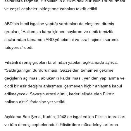
saldırılara rağmen, Hizbullah’ın 8 Ekim’deki duruşunu sürdürmesi
ve çeşitli cepheleri birleştirme çabaları takdir edildi.
ABD’nin İsrail işgaline yaptığı yardımları da eleştiren direniş
grupları, “Halkımıza karşı işlenen soykırım ve etnik temizlik
suçlarından tamamen ABD yönetimini ve İsrail rejimini sorumlu
tutuyoruz” dedi.
Filistinli direniş grupları tarafından yapılan açıklamada ayrıca,
“Saldırganlığın durdurulması, Gazze’den tamamen çekilme,
geçişlerin açılması, ablukanın kaldırılması, yeniden yapılanma ve
ciddi bir esir değişim anlaşması içermeyen hiçbir anlaşma kabul
edilmeyecek. Savaşın ertesi günü, kaderi elinde olan Filistin
halkına aittir” ifadesine yer verildi.
Açıklama Batı Şeria, Kudüs, 1948’de işgal edilen Filistin toprakları
ve tüm direniş cephelerindeki Filistinlilere mücadeleyi arttırma