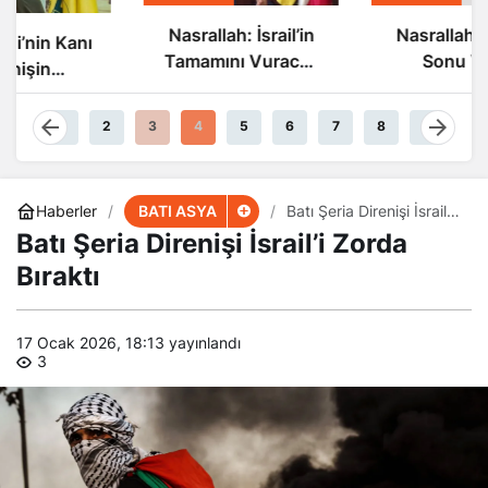
Nasrallah: İsrail’in
Nasrallah: İsrail’in
Tamamını Vuracak
Sonu Yakın
Güçteyiz
1
2
3
4
5
6
7
8
9
BATI ASYA
Haberler
Batı Şeria Direnişi İsrail’i
Zorda Bıraktı
Batı Şeria Direnişi İsrail’i Zorda
Bıraktı
17 Ocak 2026, 18:13
yayınlandı
3