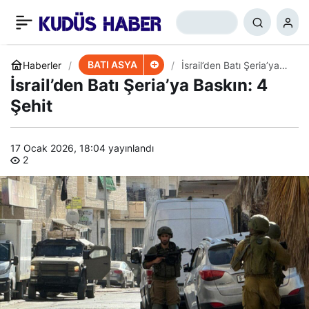
İsrail’den Cenin’e Baskın
+
-
0
Paylaş
BATI ASYA
Haberler
İsrail’den Batı Şeria’ya
Baskın: 4 Şehit
İsrail’den Batı Şeria’ya Baskın: 4
Şehit
17 Ocak 2026, 18:04
yayınlandı
2