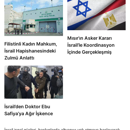
Mısır’ın Asker Kararı
Filistinli Kadın Mahkum,
İsrail’le Koordinasyon
İsrail Hapishanesindeki
İçinde Gerçekleşmiş
Zulmü Anlattı
İsrail’den Doktor Ebu
Safiya’ya Ağır İşkence
İsrail işgal güçleri, baskınlarda altyapıyı yok etmeye başlayarak,