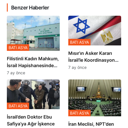
Benzer Haberler
BATI ASYA
BATI ASYA
Mısır’ın Asker Kararı
Filistinli Kadın Mahkum,
İsrail’le Koordinasyon
İsrail Hapishanesindeki
İçinde Gerçekleşmiş
7 ay önce
Zulmü Anlattı
7 ay önce
BATI ASYA
BATI ASYA
İsrail’den Doktor Ebu
Safiya’ya Ağır İşkence
İran Meclisi, NPT’den