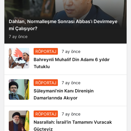
Dahlan, Normalleşme Sonrası Abbas’ı Devirmeye
mi Çalışıyor?
7 ay önce
RÖPORTAJ
7 ay önce
Bahreynli Muhalif Din Adamı 6 yıldır
Tutuklu
RÖPORTAJ
7 ay önce
Süleymani’nin Kanı Direnişin
Damarlarında Akıyor
RÖPORTAJ
7 ay önce
Nasrallah: İsrail’in Tamamını Vuracak
Güçteyiz