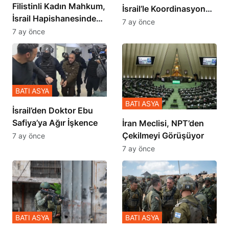
Filistinli Kadın Mahkum,
İsrail’le Koordinasyon
İsrail Hapishanesindeki
İçinde Gerçekleşmiş
7 ay önce
Zulmü Anlattı
7 ay önce
BATI ASYA
BATI ASYA
İsrail’den Doktor Ebu
Safiya’ya Ağır İşkence
İran Meclisi, NPT’den
Çekilmeyi Görüşüyor
7 ay önce
7 ay önce
BATI ASYA
BATI ASYA