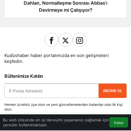
Dahlan, Normalleşme Sonrası Abbas’ı
Devirmeye mi Çalışıyor?
Kudüshaber haber portalımızda en son gelişmeleri
keşfedin.
Bültenimize Katılın
ABONE OL
Hemen ücretsiz üye olun ve yeni güncellemelerden haberdar olan ilk kişi
olun.
Bu web sitesinde en iyi deneyimi yaşamanızı sağlamak için
Kabul
Yazarlarımız
Künye
Hesabım
Gizlilik politikası
İletişim
çerezler kullanılmaktadır.
Akış
Eczaneler
Trafik
Anasayfa
© Telif Hakkı 2026, Tüm Hakları Saklıdır