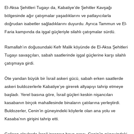
El-Aksa Şehitleri Tugayı da, Kabatiye’de Şehitler Kavşağı
bölgesinde ağır çatışmalar yaşadıklarını ve patlayıcılarla
doğrudan isabetler sağladıklarını duyurdu. Ayrıca Tammun ve El-
Faria kampında da işgal güçleriyle silahlı çatışmalar sürdü.
Ramallah’ın doğusundaki Kefr Malik köyünde de El-Aksa Şehitleri
Tugayı savaşçıları, sabah saatlerinde işgal güçlerine karşı silahlı
çatışmaya girdi.
Öte yandan büyük bir İsrail askeri gücü, sabah erken saatlerde
askeri buldozerlerle Kabatiye’ye girerek altyapıyı tahrip etmeye
başladı. Yerel basına göre, İsrail güçleri keskin nişancıları
kasabanın birçok mahallesinde binaların çatılarına yerleştirdi.
Buldozerler, Cenin’in güneyindeki köylerle olan ana yolu ve
Kasaba’nın girişini tahrip etti.
Gelişen olaylarda İsrail insansız hava aracı, Cenin’in güneyindeki