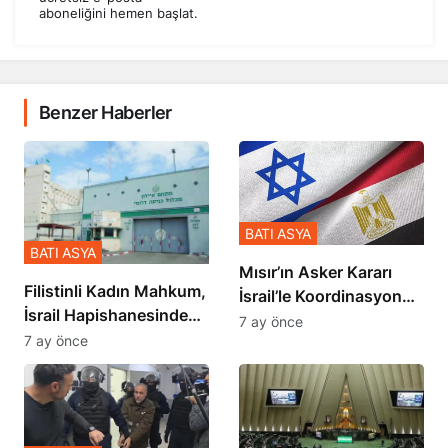
aboneliğini hemen başlat.
Benzer Haberler
BATI ASYA
BATI ASYA
Mısır’ın Asker Kararı
Filistinli Kadın Mahkum,
İsrail’le Koordinasyon
İsrail Hapishanesindeki
İçinde Gerçekleşmiş
7 ay önce
Zulmü Anlattı
7 ay önce