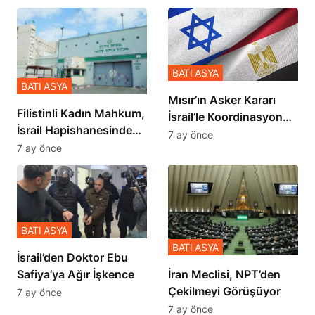
BATI ASYA
BATI ASYA
Mısır’ın Asker Kararı
Filistinli Kadın Mahkum,
İsrail’le Koordinasyon
İsrail Hapishanesindeki
İçinde Gerçekleşmiş
7 ay önce
Zulmü Anlattı
7 ay önce
BATI ASYA
BATI ASYA
İsrail’den Doktor Ebu
Safiya’ya Ağır İşkence
İran Meclisi, NPT’den
Çekilmeyi Görüşüyor
7 ay önce
7 ay önce