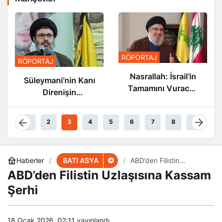
RÖPORTAJ
RÖPORTAJ
Nasrallah: İsrail’in
Nasrallah: İsrail’in
anı
Sonu Yakın
Tamamını Vuracak
Güçteyiz
a
1
2
3
4
5
6
7
8
9
BATI ASYA
Haberler
ABD’den Filistin
Uzlaşısına Kassam Şerhi
ABD’den Filistin Uzlaşısına Kassam
Şerhi
18 Ocak 2026, 02:11
yayınlandı