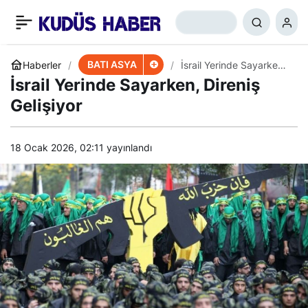
ABD’den Filistin
+
-
0
Paylaş
Uzlaşısına Kassam Şerhi
BATI ASYA
Haberler
İsrail Yerinde Sayarken,
Direniş Gelişiyor
İsrail Yerinde Sayarken, Direniş
Gelişiyor
18 Ocak 2026, 02:11
yayınlandı