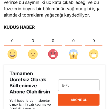
verirse bu sayının iki üç kata çıkabileceği ve bu
füzelerin büyük bir bölümünün yağmur gibi işgal
altındaki topraklara yağacağı kaydediliyor.
KUDÜS HABER
0
0
0
0
0
Tamamen
Ücretsiz Olarak
Bültenimize
Abone Olabilirsin
ABONE OL
Yeni haberlerden haberdar
olmak için fırsatı kaçırma ve
ücretsiz e-posta