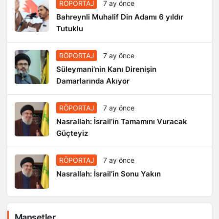
RÖPORTAJ
7 ay önce
Bahreynli Muhalif Din Adamı 6 yıldır
Tutuklu
RÖPORTAJ
7 ay önce
Süleymani’nin Kanı Direnişin
Damarlarında Akıyor
RÖPORTAJ
7 ay önce
Nasrallah: İsrail’in Tamamını Vuracak
Güçteyiz
RÖPORTAJ
7 ay önce
Nasrallah: İsrail’in Sonu Yakın
Manşetler