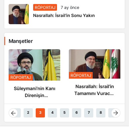
RÖPORTAJ
7 ay önce
Nasrallah: İsrail’in Sonu Yakın
Manşetler
RÖPORTAJ
RÖPORTAJ
Nasrallah: İsrail’in
Süleymani’nin Kanı
Tamamını Vuracak
Direnişin
Güçteyiz
Damarlarında
Akıyor
1
2
3
4
5
6
7
8
9