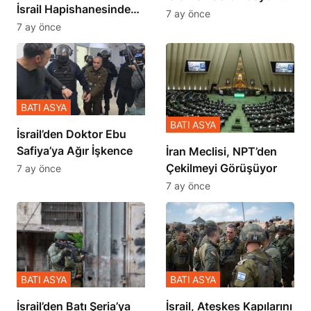
İsrail Hapishanesindeki
İçinde Gerçekleşmiş
7 ay önce
Zulmü Anlattı
7 ay önce
BATI ASYA
BATI ASYA
İsrail’den Doktor Ebu
Safiya’ya Ağır İşkence
İran Meclisi, NPT’den
Çekilmeyi Görüşüyor
7 ay önce
7 ay önce
BATI ASYA
BATI ASYA
​​​​​​​İsrail’den Batı Şeria’ya
İsrail, Ateşkes Kapılarını