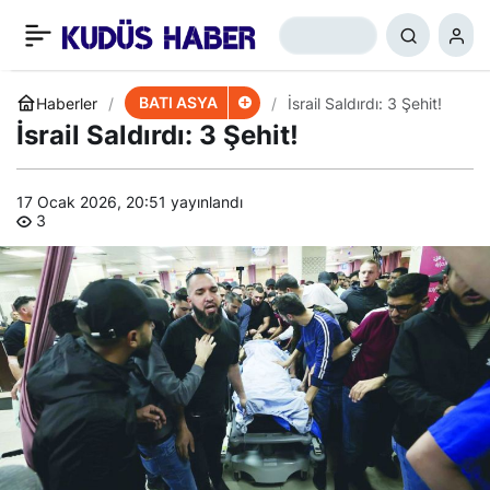
Ürdün: Suriye Arap
+
-
0
Paylaş
Birliği’ne Dönüyor
BATI ASYA
Haberler
İsrail Saldırdı: 3 Şehit!
İsrail Saldırdı: 3 Şehit!
17 Ocak 2026, 20:51
yayınlandı
3