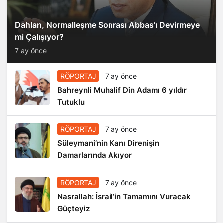
Dahlan, Normalleşme Sonrası Abbas’ı Devirmeye
mi Çalışıyor?
7 ay önce
RÖPORTAJ
7 ay önce
Bahreynli Muhalif Din Adamı 6 yıldır
Tutuklu
RÖPORTAJ
7 ay önce
Süleymani’nin Kanı Direnişin
Damarlarında Akıyor
RÖPORTAJ
7 ay önce
Nasrallah: İsrail’in Tamamını Vuracak
Güçteyiz