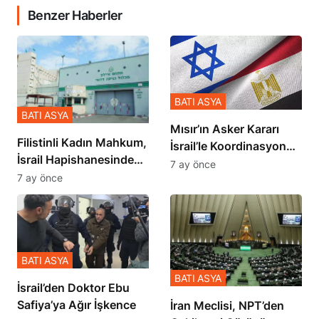
Benzer Haberler
BATI ASYA
BATI ASYA
Mısır’ın Asker Kararı
Filistinli Kadın Mahkum,
İsrail’le Koordinasyon
İsrail Hapishanesindeki
İçinde Gerçekleşmiş
7 ay önce
Zulmü Anlattı
7 ay önce
BATI ASYA
BATI ASYA
İsrail’den Doktor Ebu
Safiya’ya Ağır İşkence
İran Meclisi, NPT’den