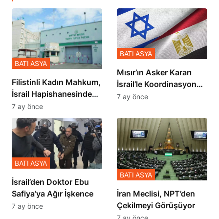
BATI ASYA
BATI ASYA
Mısır’ın Asker Kararı
Filistinli Kadın Mahkum,
İsrail’le Koordinasyon
İsrail Hapishanesindeki
İçinde Gerçekleşmiş
7 ay önce
Zulmü Anlattı
7 ay önce
BATI ASYA
BATI ASYA
İsrail’den Doktor Ebu
Safiya’ya Ağır İşkence
İran Meclisi, NPT’den
Çekilmeyi Görüşüyor
7 ay önce
7 ay önce