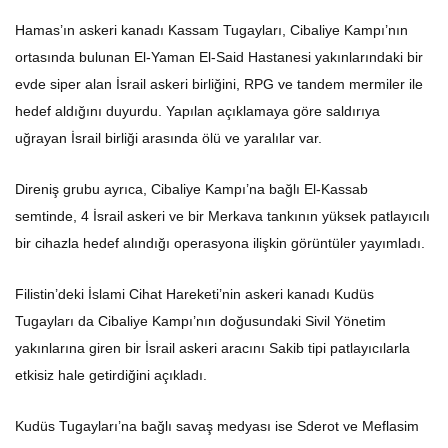
Hamas’ın askeri kanadı Kassam Tugayları, Cibaliye Kampı’nın
ortasında bulunan El-Yaman El-Said Hastanesi yakınlarındaki bir
evde siper alan İsrail askeri birliğini, RPG ve tandem mermiler ile
hedef aldığını duyurdu. Yapılan açıklamaya göre saldırıya
uğrayan İsrail birliği arasında ölü ve yaralılar var.
Direniş grubu ayrıca, Cibaliye Kampı’na bağlı El-Kassab
semtinde, 4 İsrail askeri ve bir Merkava tankının yüksek patlayıcılı
bir cihazla hedef alındığı operasyona ilişkin görüntüler yayımladı.
Filistin’deki İslami Cihat Hareketi’nin askeri kanadı Kudüs
Tugayları da Cibaliye Kampı’nın doğusundaki Sivil Yönetim
yakınlarına giren bir İsrail askeri aracını Sakib tipi patlayıcılarla
etkisiz hale getirdiğini açıkladı.
Kudüs Tugayları’na bağlı savaş medyası ise Sderot ve Meflasim