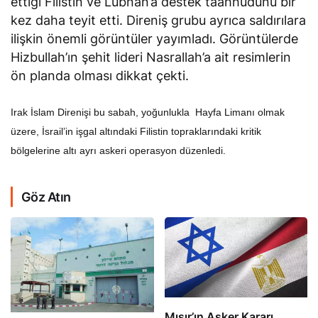
ettiği Filistin ve Lübnan’a destek taahhüdünü bir
kez daha teyit etti. Direniş grubu ayrıca saldırılara
ilişkin önemli görüntüler yayımladı. Görüntülerde
Hizbullah’ın şehit lideri Nasrallah’a ait resimlerin
ön planda olması dikkat çekti.
Irak İslam Direnişi bu sabah, yoğunlukla Hayfa Limanı olmak
üzere, İsrail’in işgal altındaki Filistin topraklarındaki kritik
bölgelerine altı ayrı askeri operasyon düzenledi.
Göz Atın
Mısır’ın Asker Kararı