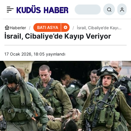
Irak Direnişinden İsrail’e
+
-
0
Paylaş
İHA Saldırısı
BATI ASYA
Haberler
İsrail, Cibaliye’de Kayıp
Veriyor
İsrail, Cibaliye’de Kayıp Veriyor
17 Ocak 2026, 18:05
yayınlandı