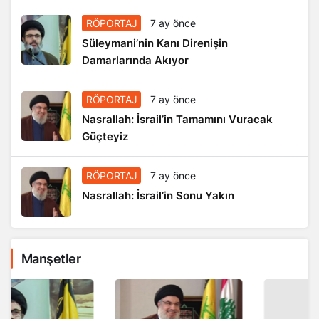
RÖPORTAJ
7 ay önce
Süleymani’nin Kanı Direnişin
Damarlarında Akıyor
RÖPORTAJ
7 ay önce
Nasrallah: İsrail’in Tamamını Vuracak
Güçteyiz
RÖPORTAJ
7 ay önce
Nasrallah: İsrail’in Sonu Yakın
Manşetler