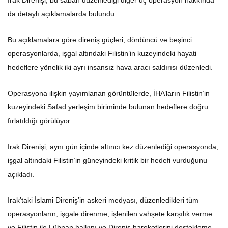
Irak Direnişi, bu sabah düzenlediği diğer üç operasyon hakkında
da detaylı açıklamalarda bulundu.
Bu açıklamalara göre direniş güçleri, dördüncü ve beşinci
operasyonlarda, işgal altındaki Filistin’in kuzeyindeki hayati
hedeflere yönelik iki ayrı insansız hava aracı saldırısı düzenledi.
Operasyona ilişkin yayımlanan görüntülerde, İHA’ların Filistin’in
kuzeyindeki Safad yerleşim biriminde bulunan hedeflere doğru
fırlatıldığı görülüyor.
Irak Direnişi, aynı gün içinde altıncı kez düzenlediği operasyonda,
işgal altındaki Filistin’in güneyindeki kritik bir hedefi vurduğunu
açıkladı.
Irak’taki İslami Direniş’in askeri medyası, düzenledikleri tüm
operasyonların, işgale direnme, işlenilen vahşete karşılık verme
ve Filistin ile Lübnan halkını ve Direniş hareketlerini destekleme