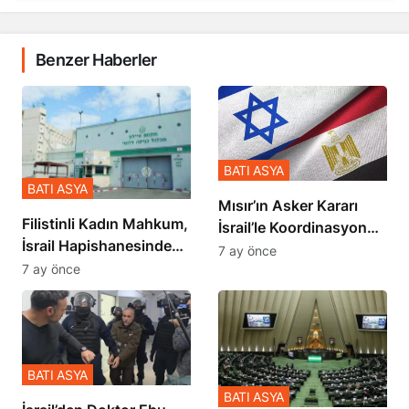
Benzer Haberler
BATI ASYA
BATI ASYA
Mısır’ın Asker Kararı
Filistinli Kadın Mahkum,
İsrail’le Koordinasyon
İsrail Hapishanesindeki
İçinde Gerçekleşmiş
7 ay önce
Zulmü Anlattı
7 ay önce
BATI ASYA
BATI ASYA