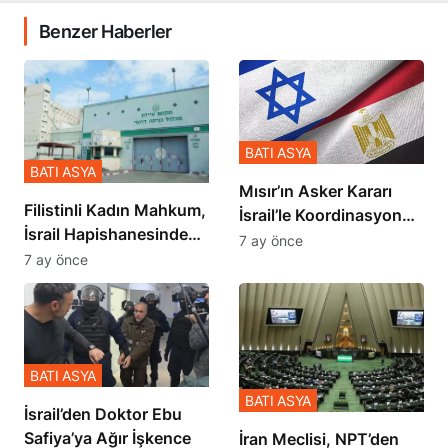
Benzer Haberler
BATI ASYA
BATI ASYA
Mısır’ın Asker Kararı
Filistinli Kadın Mahkum,
İsrail’le Koordinasyon
İsrail Hapishanesindeki
İçinde Gerçekleşmiş
7 ay önce
Zulmü Anlattı
7 ay önce
BATI ASYA
BATI ASYA
İsrail’den Doktor Ebu
Safiya’ya Ağır İşkence
İran Meclisi, NPT’den