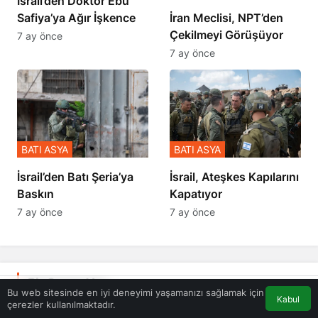
İsrail’den Doktor Ebu
Safiya’ya Ağır İşkence
İran Meclisi, NPT’den
Çekilmeyi Görüşüyor
7 ay önce
7 ay önce
BATI ASYA
BATI ASYA
​​​​​​​İsrail’den Batı Şeria’ya
İsrail, Ateşkes Kapılarını
Baskın
Kapatıyor
7 ay önce
7 ay önce
Bir Cevap Yaz
Bu web sitesinde en iyi deneyimi yaşamanızı sağlamak için
Kabul
çerezler kullanılmaktadır.
Akış
Eczaneler
Trafik
Anasayfa
E-posta adresiniz yayınlanmayacak.
Gerekli alanlar
*