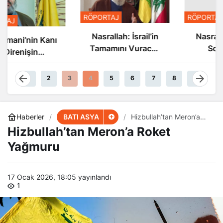
RÖPORTAJ
RÖPORTAJ
Nasrallah: İsrail’in
Nasrallah: İsrail’in
Tamamını Vuracak
Sonu Yakın
Güçteyiz
1
2
3
4
5
6
7
8
9
BATI ASYA
Haberler
Hizbullah’tan Meron’a
Roket Yağmuru
Hizbullah’tan Meron’a Roket
Yağmuru
17 Ocak 2026, 18:05
yayınlandı
1