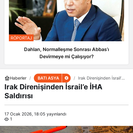
RÖPORTAJ
Dahlan, Normalleşme Sonrası Abbas’ı
Devirmeye mi Çalışıyor?
BATI ASYA
Haberler
Irak Direnişinden İsrail’e
İHA Saldırısı
Irak Direnişinden İsrail’e İHA
Saldırısı
17 Ocak 2026, 18:05
yayınlandı
1