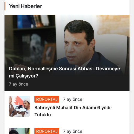
Yeni Haberler
Dahlan, Normalleşme Sonrası Abbas’ı Devirmeye
mi Çalışıyor?
7 ay önce
RÖPORTAJ
7 ay önce
Bahreynli Muhalif Din Adamı 6 yıldır
Tutuklu
RÖPORTAJ
7 ay önce