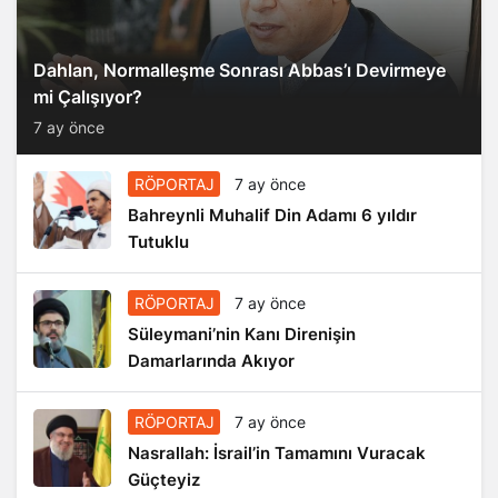
Dahlan, Normalleşme Sonrası Abbas’ı Devirmeye
mi Çalışıyor?
7 ay önce
RÖPORTAJ
7 ay önce
Bahreynli Muhalif Din Adamı 6 yıldır
Tutuklu
RÖPORTAJ
7 ay önce
Süleymani’nin Kanı Direnişin
Damarlarında Akıyor
RÖPORTAJ
7 ay önce
Nasrallah: İsrail’in Tamamını Vuracak
Güçteyiz