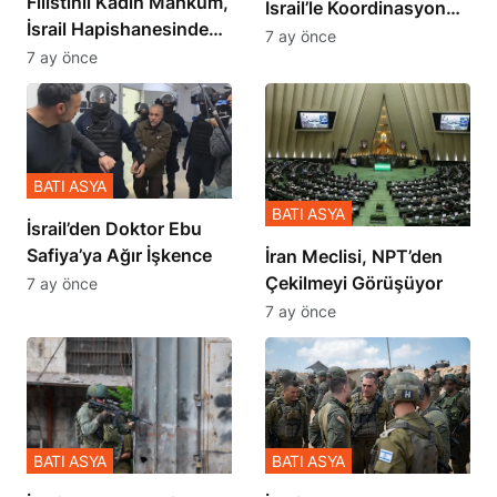
Filistinli Kadın Mahkum,
İsrail’le Koordinasyon
İsrail Hapishanesindeki
İçinde Gerçekleşmiş
7 ay önce
Zulmü Anlattı
7 ay önce
BATI ASYA
BATI ASYA
İsrail’den Doktor Ebu
Safiya’ya Ağır İşkence
İran Meclisi, NPT’den
Çekilmeyi Görüşüyor
7 ay önce
7 ay önce
BATI ASYA
BATI ASYA