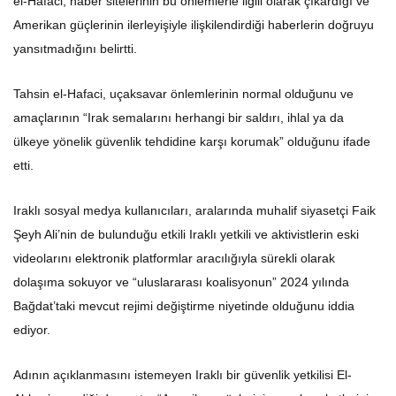
el-Hafaci, haber sitelerinin bu önlemlerle ilgili olarak çıkardığı ve
Amerikan güçlerinin ilerleyişiyle ilişkilendirdiği haberlerin doğruyu
yansıtmadığını belirtti.
Tahsin el-Hafaci, uçaksavar önlemlerinin normal olduğunu ve
amaçlarının “Irak semalarını herhangi bir saldırı, ihlal ya da
ülkeye yönelik güvenlik tehdidine karşı korumak” olduğunu ifade
etti.
Iraklı sosyal medya kullanıcıları, aralarında muhalif siyasetçi Faik
Şeyh Ali’nin de bulunduğu etkili Iraklı yetkili ve aktivistlerin eski
videolarını elektronik platformlar aracılığıyla sürekli olarak
dolaşıma sokuyor ve “uluslararası koalisyonun” 2024 yılında
Bağdat’taki mevcut rejimi değiştirme niyetinde olduğunu iddia
ediyor.
Adının açıklanmasını istemeyen Iraklı bir güvenlik yetkilisi El-