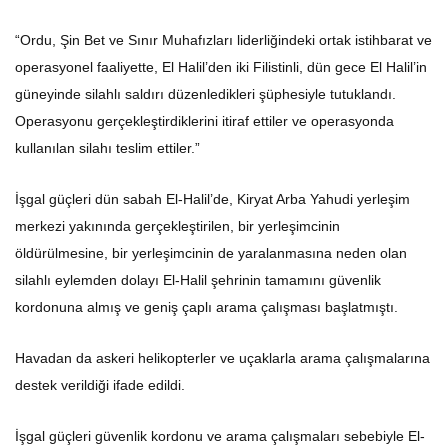
“Ordu, Şin Bet ve Sınır Muhafızları liderliğindeki ortak istihbarat ve
operasyonel faaliyette, El Halil’den iki Filistinli, dün gece El Halil’in
güneyinde silahlı saldırı düzenledikleri şüphesiyle tutuklandı.
Operasyonu gerçekleştirdiklerini itiraf ettiler ve operasyonda
kullanılan silahı teslim ettiler.”
İşgal güçleri dün sabah El-Halil’de, Kiryat Arba Yahudi yerleşim
merkezi yakınında gerçekleştirilen, bir yerleşimcinin
öldürülmesine, bir yerleşimcinin de yaralanmasına neden olan
silahlı eylemden dolayı El-Halil şehrinin tamamını güvenlik
kordonuna almış ve geniş çaplı arama çalışması başlatmıştı.
Havadan da askeri helikopterler ve uçaklarla arama çalışmalarına
destek verildiği ifade edildi.
İşgal güçleri güvenlik kordonu ve arama çalışmaları sebebiyle El-