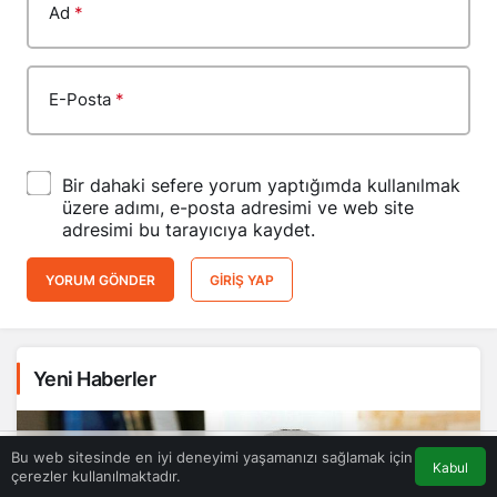
Ad
*
E-Posta
*
Bir dahaki sefere yorum yaptığımda kullanılmak
üzere adımı, e-posta adresimi ve web site
adresimi bu tarayıcıya kaydet.
YORUM GÖNDER
GIRIŞ YAP
Yeni Haberler
Bu web sitesinde en iyi deneyimi yaşamanızı sağlamak için
Kabul
çerezler kullanılmaktadır.
Akış
Eczaneler
Trafik
Anasayfa