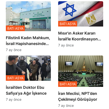
BATI ASYA
BATI ASYA
Mısır’ın Asker Kararı
Filistinli Kadın Mahkum,
İsrail’le Koordinasyon
İsrail Hapishanesindeki
İçinde Gerçekleşmiş
7 ay önce
Zulmü Anlattı
7 ay önce
BATI ASYA
BATI ASYA
İsrail’den Doktor Ebu
Safiya’ya Ağır İşkence
İran Meclisi, NPT’den
Çekilmeyi Görüşüyor
7 ay önce
7 ay önce