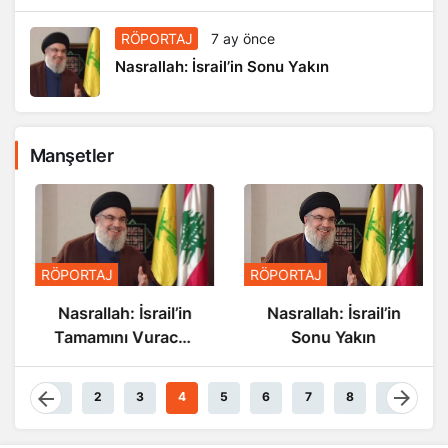
RÖPORTAJ
7 ay önce
Nasrallah: İsrail’in Sonu Yakın
Manşetler
RÖPORTAJ
RÖPORTAJ
Nasrallah: İsrail’in
Nasrallah: İsrail’in
Tamamını Vuracak
Sonu Yakın
Güçteyiz
1
2
3
4
5
6
7
8
9