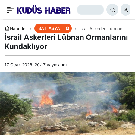
İran Yeni İHA’sını Tanıttı
+
-
0
Paylaş
BATI ASYA
Haberler
İsrail Askerleri Lübnan
Ormanlarını Kundaklıyor
İsrail Askerleri Lübnan Ormanlarını
Kundaklıyor
17 Ocak 2026, 20:17
yayınlandı