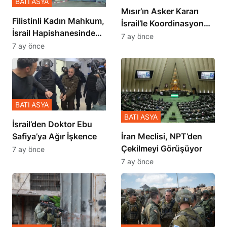
BATI ASYA
Mısır’ın Asker Kararı
Filistinli Kadın Mahkum,
İsrail’le Koordinasyon
İsrail Hapishanesindeki
İçinde Gerçekleşmiş
7 ay önce
Zulmü Anlattı
7 ay önce
BATI ASYA
BATI ASYA
İsrail’den Doktor Ebu
Safiya’ya Ağır İşkence
İran Meclisi, NPT’den
Çekilmeyi Görüşüyor
7 ay önce
7 ay önce