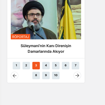
RÖPORTA
RÖPORTAJ
Nas
Süleymani’nin Kanı Direnişin
Damarlarında Akıyor
1
2
3
4
5
6
7
8
9
10