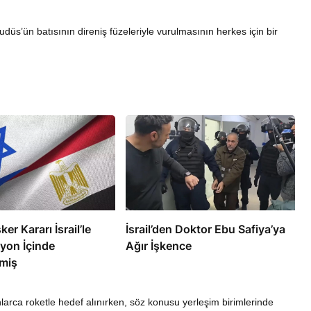
udüs’ün batısının direniş füzeleriyle vurulmasının herkes için bir
RÖPORTAJ
eşme Sonrası
Bahreynli Muhalif Din Adamı 6
 mi Çalışıyor?
yıldır Tutuklu
ker Kararı İsrail’le
İsrail’den Doktor Ebu Safiya’ya
yon İçinde
Ağır İşkence
miş
larca roketle hedef alınırken, söz konusu yerleşim birimlerinde