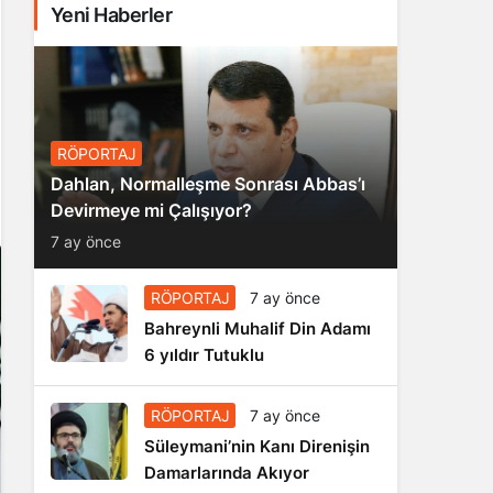
Yeni Haberler
RÖPORTAJ
Dahlan, Normalleşme Sonrası Abbas’ı
Devirmeye mi Çalışıyor?
7 ay önce
RÖPORTAJ
7 ay önce
Bahreynli Muhalif Din Adamı
6 yıldır Tutuklu
RÖPORTAJ
7 ay önce
Süleymani’nin Kanı Direnişin
Damarlarında Akıyor