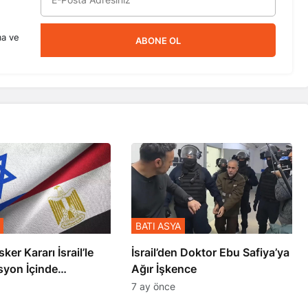
ma ve
ABONE OL
BATI ASYA
sker Kararı İsrail’le
İsrail’den Doktor Ebu Safiya’ya
syon İçinde
Ağır İşkence
şmiş
7 ay önce