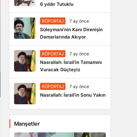
6 yıldır Tutuklu
RÖPORTAJ
7 ay önce
Süleymani’nin Kanı Direnişin
Damarlarında Akıyor
RÖPORTAJ
7 ay önce
Nasrallah: İsrail’in Tamamını
Vuracak Güçteyiz
RÖPORTAJ
7 ay önce
Nasrallah: İsrail’in Sonu Yakın
Manşetler