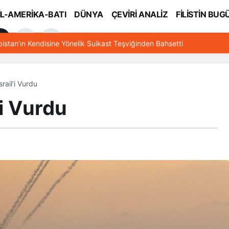
İL-AMERİKA-BATI
DÜNYA
ÇEVİRİ ANALİZ
FİLİSTİN BUG
l
bistan’ın Kendisine Yönelik Suikast Teşviğinden Bahsetti
srail’i Vurdu
’i Vurdu