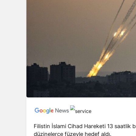
Filistin İslami Cihad Hareketi 13 saatlik 
düzinelerce füzeyle hedef aldı.