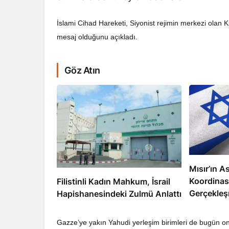
İslami Cihad Hareketi, Siyonist rejimin merkezi olan K
mesaj olduğunu açıkladı.
Göz Atın
RÖPORTAJ
Dahlan, Normall
Abbas’ı Devirmeye
Mısır’ın As
Koordinas
Filistinli Kadın Mahkum, İsrail
Gerçekleş
Hapishanesindeki Zulmü Anlattı
Gazze’ye yakın Yahudi yerleşim birimleri de bugün on