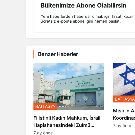
Bültenimize Abone Olabilirsin
Yeni haberlerden haberdar olmak için fırsatı kaçır
ücretsiz e-posta aboneliğini hemen başlat.
Benzer Haberler
BATI ASYA
BATI ASYA
Mısır’ın A
Koordina
Filistinli Kadın Mahkum, İsrail
Gerçekle
Hapishanesindeki Zulmü
7 ay önce
Anlattı
7 ay önce