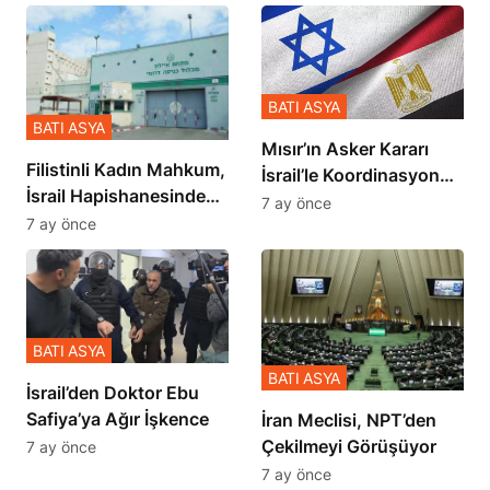
BATI ASYA
BATI ASYA
Mısır’ın Asker Kararı
Filistinli Kadın Mahkum,
İsrail’le Koordinasyon
İsrail Hapishanesindeki
İçinde Gerçekleşmiş
7 ay önce
Zulmü Anlattı
7 ay önce
BATI ASYA
BATI ASYA
İsrail’den Doktor Ebu
Safiya’ya Ağır İşkence
İran Meclisi, NPT’den
Çekilmeyi Görüşüyor
7 ay önce
7 ay önce