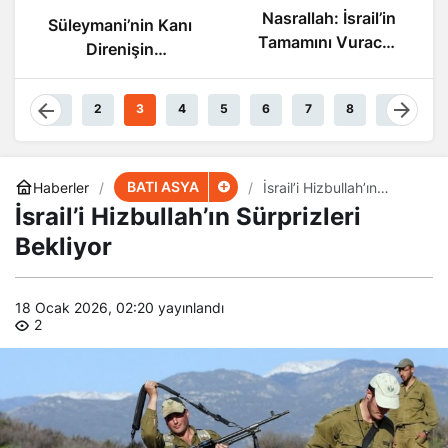
Nasrallah: İsrail’in
Nasrallah: İsrail’in
Sonu Yakın
Tamamını Vuracak
Güçteyiz
1
2
3
4
5
6
7
8
9
BATI ASYA
Haberler
İsrail’i Hizbullah’ın
Sürprizleri Bekliyor
İsrail’i Hizbullah’ın Sürprizleri
Bekliyor
18 Ocak 2026, 02:20
yayınlandı
2