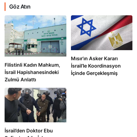
Göz Atın
Mısır’ın Asker Kararı
Filistinli Kadın Mahkum,
İsrail’le Koordinasyon
İsrail Hapishanesindeki
İçinde Gerçekleşmiş
Zulmü Anlattı
İsrail’den Doktor Ebu
Safiya’ya Ağır İşkence