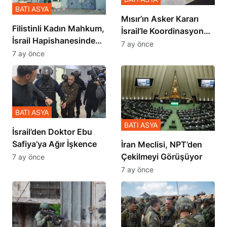
BATI ASYA
Mısır’ın Asker Kararı
Filistinli Kadın Mahkum,
İsrail’le Koordinasyon
İsrail Hapishanesindeki
İçinde Gerçekleşmiş
7 ay önce
Zulmü Anlattı
7 ay önce
BATI ASYA
BATI ASYA
İsrail’den Doktor Ebu
Safiya’ya Ağır İşkence
İran Meclisi, NPT’den
Çekilmeyi Görüşüyor
7 ay önce
7 ay önce