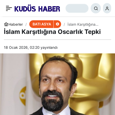
Ruhani’nin Umman ve
+
-
0
Paylaş
Kuveyt’i Ziyareti
BATI ASYA
Haberler
İslam Karşıtlığına
Oscarlık Tepki
İslam Karşıtlığına Oscarlık Tepki
18 Ocak 2026, 02:20
yayınlandı