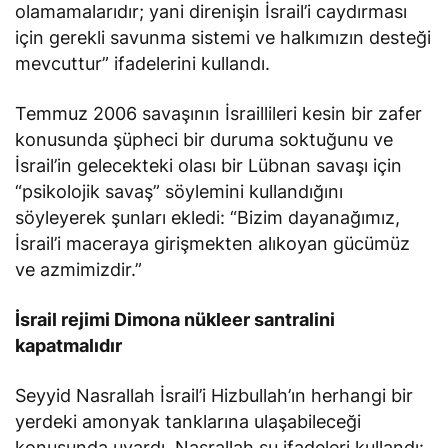
olamamalarıdır; yani direnişin İsrail’i caydırması
için gerekli savunma sistemi ve halkımızın desteği
mevcuttur” ifadelerini kullandı.
Temmuz 2006 savaşının İsraillileri kesin bir zafer
konusunda şüpheci bir duruma soktuğunu ve
İsrail’in gelecekteki olası bir Lübnan savaşı için
“psikolojik savaş” söylemini kullandığını
söyleyerek şunları ekledi: “Bizim dayanağımız,
İsrail’i maceraya girişmekten alıkoyan gücümüz
ve azmimizdir.”
İsrail rejimi Dimona nükleer santralini
kapatmalıdır
Seyyid Nasrallah İsrail’i Hizbullah’ın herhangi bir
yerdeki amonyak tanklarına ulaşabileceği
konusunda uyardı. Nasrallah şu ifadeleri kullandı: