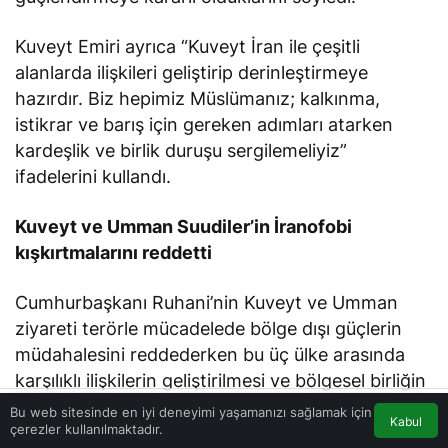
Kuveyt Emiri ayrıca “Kuveyt İran ile çeşitli
alanlarda ilişkileri geliştirip derinleştirmeye
hazırdır. Biz hepimiz Müslümanız; kalkınma,
istikrar ve barış için gereken adımları atarken
kardeşlik ve birlik duruşu sergilemeliyiz”
ifadelerini kullandı.
Kuveyt ve Umman Suudiler’in İranofobi
kışkırtmalarını reddetti
Cumhurbaşkanı Ruhani’nin Kuveyt ve Umman
ziyareti terörle mücadelede bölge dışı güçlerin
müdahalesini reddederken bu üç ülke arasında
karşılıklı ilişkilerin geliştirilmesi ve bölgesel birliğin
güçlendirilmesi için ortak duruş sergilenmesi
Bu web sitesinde en iyi deneyimi yaşamanızı sağlamak için
Kabul
gerektiğini göstermiş oldu. Bu ziyaret ayrıca Irak,
çerezler kullanılmaktadır.
Akış
Eczaneler
Trafik
Anasayfa