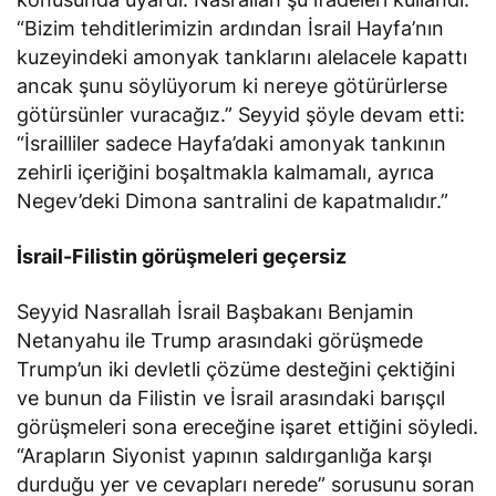
“Bizim tehditlerimizin ardından İsrail Hayfa’nın
kuzeyindeki amonyak tanklarını alelacele kapattı
ancak şunu söylüyorum ki nereye götürürlerse
götürsünler vuracağız.” Seyyid şöyle devam etti:
“İsrailliler sadece Hayfa’daki amonyak tankının
zehirli içeriğini boşaltmakla kalmamalı, ayrıca
Negev’deki Dimona santralini de kapatmalıdır.”
İsrail-Filistin görüşmeleri geçersiz
Seyyid Nasrallah İsrail Başbakanı Benjamin
Netanyahu ile Trump arasındaki görüşmede
Trump’un iki devletli çözüme desteğini çektiğini
ve bunun da Filistin ve İsrail arasındaki barışçıl
görüşmeleri sona ereceğine işaret ettiğini söyledi.
“Arapların Siyonist yapının saldırganlığa karşı
durduğu yer ve cevapları nerede” sorusunu soran