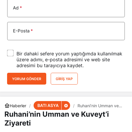
Ad
*
E-Posta
*
Bir dahaki sefere yorum yaptığımda kullanılmak
üzere adımı, e-posta adresimi ve web site
adresimi bu tarayıcıya kaydet.
YORUM GÖNDER
GIRIŞ YAP
BATI ASYA
Haberler
Ruhani’nin Umman ve
Kuveyt’i Ziyareti
Ruhani’nin Umman ve Kuveyt’i
Ziyareti