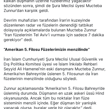
kalkan düşmanın üzerine füzelerimiz yağacaktır”
sözünden sonra, şimdi de Şura Meclisi üyesi Mucteba
Zunnur’dan karşılık geldi.
Devrim muhafızları tarafından İran’ın kuzeyinde
düzenlenen radar ve füzelerin denendiği tatbikat
dolayısıyla açıklamalarda bulunan Mucteba Zunnur
“İran füzelerinin Tel Aviv’i vurması için sadece 7 dakika
gerekiyor” dedi.
“Amerikan 5. Filosu Füzelerimizin menzilinde”
İran İslam Cumhuriyeti Şura Meclisi Ulusal Güvenlik ve
Dış Politika Komitesi üyesi ve İslam İnkılabı Rehberi
Seyyid Ali Hamenei’nin eski danışmanı Mucteba Zunnur,
Amerika’nın Bahreyn’de üslenen 5. Filosunun da İran
füzelerinin menzilinde olduğunu söyledi.
Zunnur açıklamasında “Amerika’nın 5. Filosu Bahreyn’de
üslenmiş durumda. Düşmanın en uzak askeri üssü Hind
okyanusunda. Ancak tüm bu noktalar İran füze
sisteminin menzili içinde. Eğer düşman bir yanlışlık
yapacak olursa, buralar yerle bir olacaktır.” dedi.