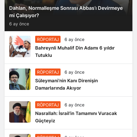
Dahlan, Normalleşme Sonrası Abbas’ı Devirmeye
mi Çalışıyor?
6 ay önce
RÖPORTAJ
6 ay önce
Bahreynli Muhalif Din Adamı 6 yıldır
Tutuklu
RÖPORTAJ
6 ay önce
Süleymani’nin Kanı Direnişin
Damarlarında Akıyor
RÖPORTAJ
6 ay önce
Nasrallah: İsrail’in Tamamını Vuracak
Güçteyiz