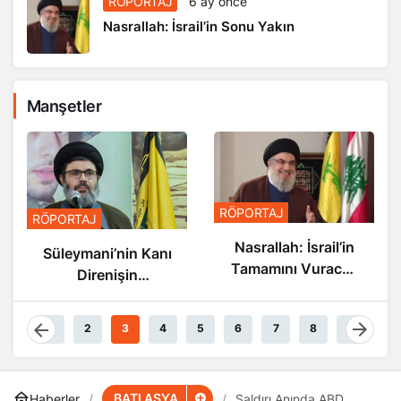
RÖPORTAJ
6 ay önce
Nasrallah: İsrail’in Sonu Yakın
Manşetler
RÖPORTAJ
RÖPORTAJ
Nasrallah: İsrail’in
Süleymani’nin Kanı
Tamamını Vuracak
Direnişin
Güçteyiz
Damarlarında
Akıyor
1
2
3
4
5
6
7
8
9
BATI ASYA
Haberler
Saldırı Anında ABD