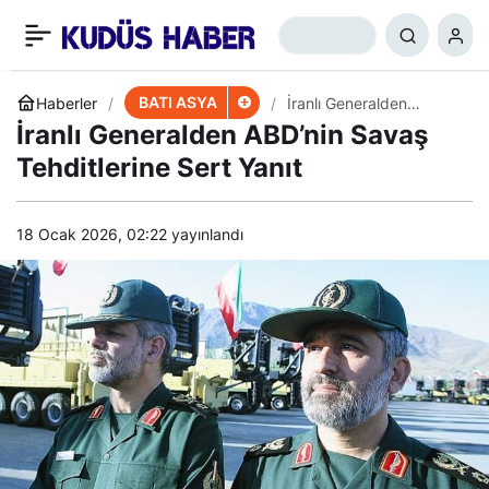
Saldırı Anında ABD
+
-
0
Paylaş
Üslerini ve Tel Aviv’i
BATI ASYA
Haberler
İranlı Generalden
ABD’nin Savaş
İranlı Generalden ABD’nin Savaş
Tehditlerine Sert Yanıt
Yerle Bir Ederiz
Tehditlerine Sert Yanıt
18 Ocak 2026, 02:22
yayınlandı