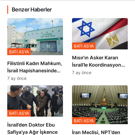
Benzer Haberler
BATI ASYA
BATI ASYA
Mısır’ın Asker Kararı
Filistinli Kadın Mahkum,
İsrail’le Koordinasyon
İsrail Hapishanesindeki
İçinde Gerçekleşmiş
7 ay önce
Zulmü Anlattı
7 ay önce
BATI ASYA
BATI ASYA
İsrail’den Doktor Ebu
Safiya’ya Ağır İşkence
İran Meclisi, NPT’den