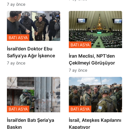
Zulmü Anlattı
7 ay önce
BATI ASYA
BATI ASYA
İsrail’den Doktor Ebu
Safiya’ya Ağır İşkence
İran Meclisi, NPT’den
Çekilmeyi Görüşüyor
7 ay önce
7 ay önce
BATI ASYA
BATI ASYA
​​​​​​​İsrail’den Batı Şeria’ya
İsrail, Ateşkes Kapılarını
Baskın
Kapatıyor