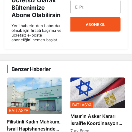
Ücretsiz Olarak
Bültenimize
Abone Olabilirsin
ABONE OL
Yeni haberlerden haberdar
olmak için fırsatı kaçırma ve
ücretsiz e-posta
aboneliğini hemen başlat.
Benzer Haberler
BATI ASYA
BATI ASYA
Mısır’ın Asker Kararı
Filistinli Kadın Mahkum,
İsrail’le Koordinasyon
İsrail Hapishanesindeki
İçinde Gerçekleşmiş
7 ay önce