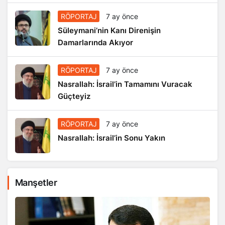
RÖPORTAJ
7 ay önce
Süleymani’nin Kanı Direnişin
Damarlarında Akıyor
RÖPORTAJ
7 ay önce
Nasrallah: İsrail’in Tamamını Vuracak
Güçteyiz
RÖPORTAJ
7 ay önce
Nasrallah: İsrail’in Sonu Yakın
Manşetler