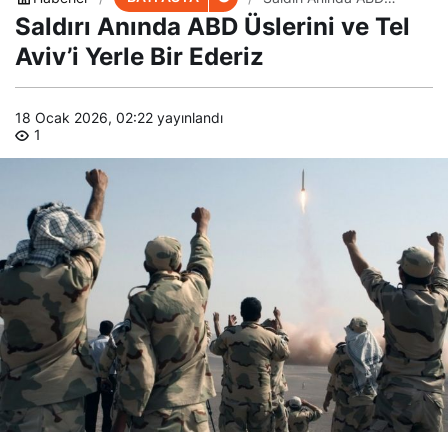
Üslerini ve Tel Aviv’i
Saldırı Anında ABD Üslerini ve Tel
Yerle Bir Ederiz
Aviv’i Yerle Bir Ederiz
18 Ocak 2026, 02:22
yayınlandı
1