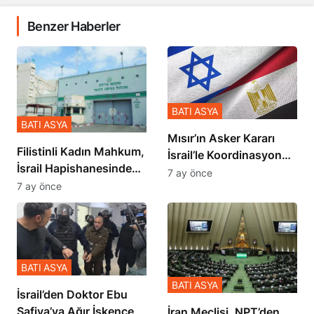
Benzer Haberler
BATI ASYA
BATI ASYA
Mısır’ın Asker Kararı
Filistinli Kadın Mahkum,
İsrail’le Koordinasyon
İsrail Hapishanesindeki
İçinde Gerçekleşmiş
7 ay önce
Zulmü Anlattı
7 ay önce
BATI ASYA
BATI ASYA
İsrail’den Doktor Ebu
Safiya’ya Ağır İşkence
İran Meclisi, NPT’den