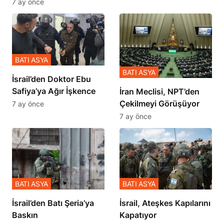
Zulmü Anlattı
7 ay önce
BATI ASYA
BATI ASYA
İsrail’den Doktor Ebu
Safiya’ya Ağır İşkence
İran Meclisi, NPT’den
Çekilmeyi Görüşüyor
7 ay önce
7 ay önce
BATI ASYA
BATI ASYA
​​​​​​​İsrail’den Batı Şeria’ya
İsrail, Ateşkes Kapılarını
Baskın
Kapatıyor