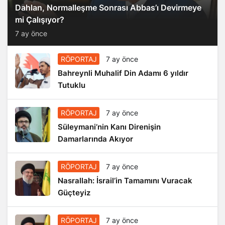
Dahlan, Normalleşme Sonrası Abbas’ı Devirmeye
mi Çalışıyor?
7 ay önce
RÖPORTAJ
7 ay önce
Bahreynli Muhalif Din Adamı 6 yıldır
Tutuklu
RÖPORTAJ
7 ay önce
Süleymani’nin Kanı Direnişin
Damarlarında Akıyor
RÖPORTAJ
7 ay önce
Nasrallah: İsrail’in Tamamını Vuracak
Güçteyiz
RÖPORTAJ
7 ay önce