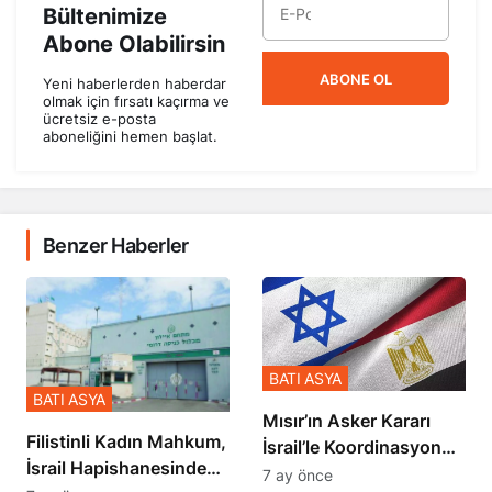
Bültenimize
Abone Olabilirsin
ABONE OL
Yeni haberlerden haberdar
olmak için fırsatı kaçırma ve
ücretsiz e-posta
aboneliğini hemen başlat.
Benzer Haberler
BATI ASYA
BATI ASYA
Mısır’ın Asker Kararı
Filistinli Kadın Mahkum,
İsrail’le Koordinasyon
İsrail Hapishanesindeki
İçinde Gerçekleşmiş
7 ay önce