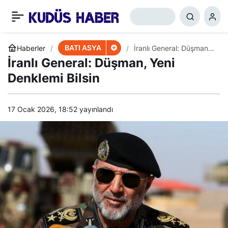
Naim Kasım: Filistin’in
+
-
0
Paylaş
Zaferi Yakın
BATI ASYA
Haberler
İranlı General: Düşman,
Yeni Denklemi Bilsin
İranlı General: Düşman, Yeni
Denklemi Bilsin
17 Ocak 2026, 18:52
yayınlandı