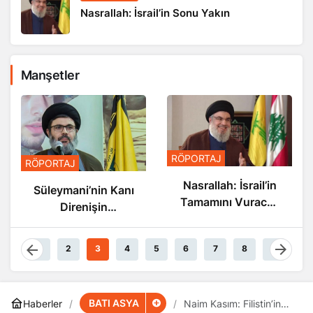
Nasrallah: İsrail’in Sonu Yakın
Manşetler
RÖPORTAJ
RÖPORTAJ
Nasrallah: İsrail’in
Süleymani’nin Kanı
Tamamını Vuracak
Direnişin
Güçteyiz
Damarlarında
Akıyor
1
2
3
4
5
6
7
8
9
BATI ASYA
Haberler
Naim Kasım: Filistin’in
Zaferi Yakın