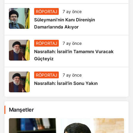
RÖPORTAJ
7 ay önce
Süleymani’nin Kanı Direnişin
Damarlarında Akıyor
RÖPORTAJ
7 ay önce
Nasrallah: İsrail’in Tamamını Vuracak
Güçteyiz
RÖPORTAJ
7 ay önce
Nasrallah: İsrail’in Sonu Yakın
Manşetler