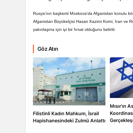
Rusya’nın başkenti Moskova’da Afganistan konulu böl
Afganistan Büyükelçisi Hasan Kazimi Komi, İran ve Ru
yakınlaşma için iyi bir fırsat olduğunu belirtti.
RÖPORTAJ
Göz Atın
Dahlan, Normall
Abbas’ı Devirmeye
Mısır’ın As
Koordinas
Filistinli Kadın Mahkum, İsrail
Gerçekleş
Hapishanesindeki Zulmü Anlattı