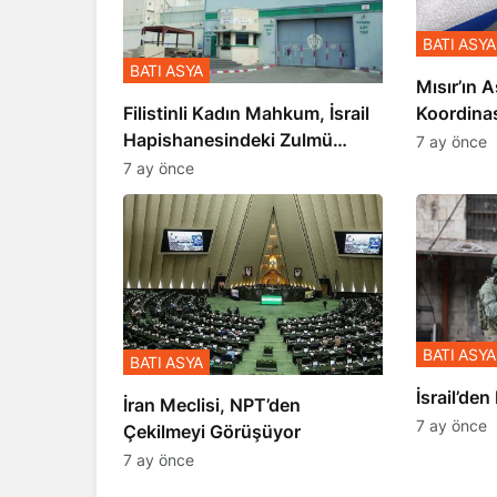
BATI ASYA
BATI ASYA
Mısır’ın A
Koordina
Filistinli Kadın Mahkum, İsrail
Gerçekle
Hapishanesindeki Zulmü
7 ay önce
Anlattı
7 ay önce
BATI ASYA
BATI ASYA
​​​​​​​İsrai
İran Meclisi, NPT’den
7 ay önce
Çekilmeyi Görüşüyor
7 ay önce