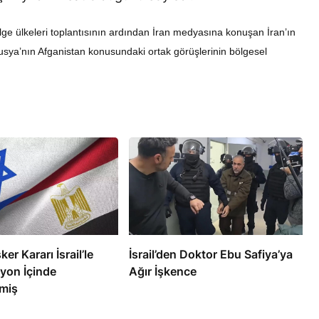
ge ülkeleri toplantısının ardından İran medyasına konuşan İran’ın
sya’nın Afganistan konusundaki ortak görüşlerinin bölgesel
RÖPORTAJ
eşme Sonrası
Bahreynli Muhalif Din Adamı 6
 mi Çalışıyor?
yıldır Tutuklu
ker Kararı İsrail’le
İsrail’den Doktor Ebu Safiya’ya
yon İçinde
Ağır İşkence
miş