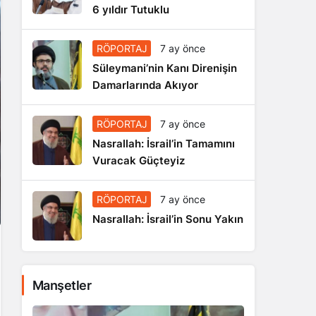
6 yıldır Tutuklu
RÖPORTAJ
7 ay önce
Süleymani’nin Kanı Direnişin
Damarlarında Akıyor
RÖPORTAJ
7 ay önce
Nasrallah: İsrail’in Tamamını
Vuracak Güçteyiz
RÖPORTAJ
7 ay önce
Nasrallah: İsrail’in Sonu Yakın
Manşetler