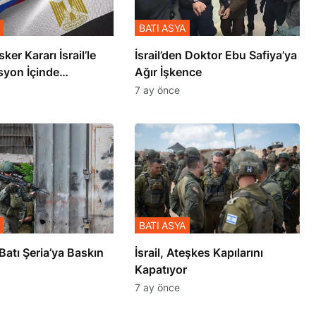
BATI ASYA
sker Kararı İsrail’le
İsrail’den Doktor Ebu Safiya’ya
syon İçinde
Ağır İşkence
şmiş
7 ay önce
BATI ASYA
l’den Batı Şeria’ya Baskın
İsrail, Ateşkes Kapılarını
Kapatıyor
7 ay önce