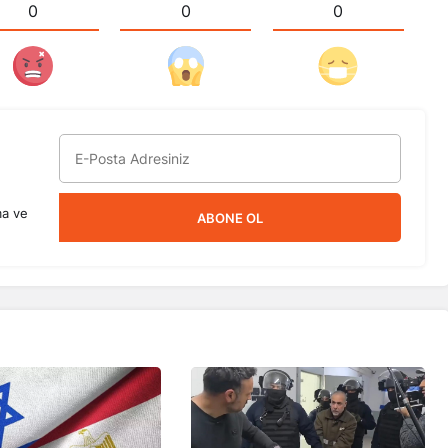
0
0
0
ma ve
ABONE OL