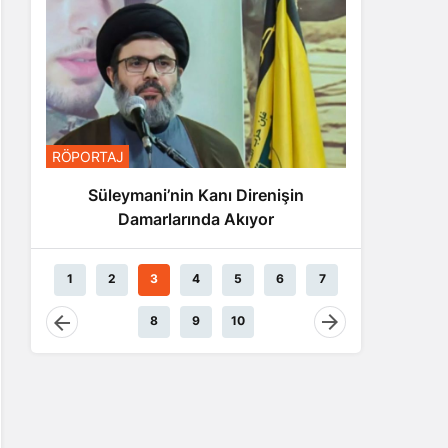
RÖPORTA
RÖPORTAJ
Nas
Süleymani’nin Kanı Direnişin
Damarlarında Akıyor
1
2
3
4
5
6
7
8
9
10