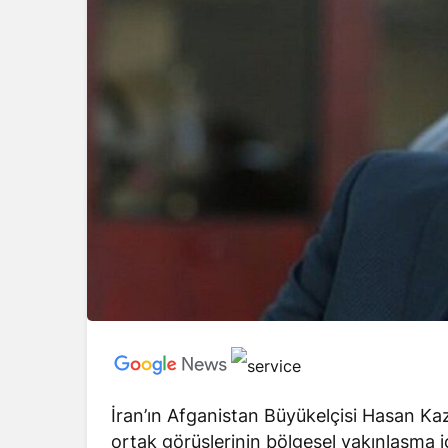
İran’ın Afganistan Büyükelçisi Hasan Kaz
ortak görüşlerinin bölgesel yakınlaşma iç