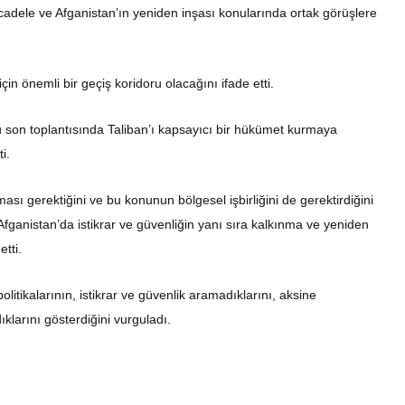
cadele ve Afganistan’ın yeniden inşası konularında ortak görüşlere
için önemli bir geçiş koridoru olacağını ifade etti.
 son toplantısında Taliban’ı kapsayıcı bir hükümet kurmaya
i.
ası gerektiğini ve bu konunun bölgesel işbirliğini de gerektirdiğini
Afganistan’da istikrar ve güvenliğin yanı sıra kalkınma ve yeniden
tti.
olitikalarının, istikrar ve güvenlik aramadıklarını, aksine
klarını gösterdiğini vurguladı.