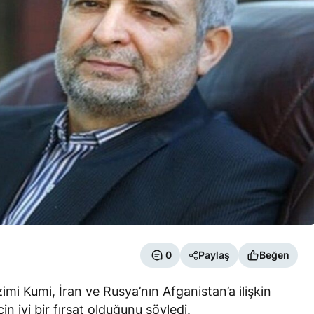
0
Paylaş
Beğen
imi Kumi, İran ve Rusya’nın Afganistan’a ilişkin
in iyi bir fırsat olduğunu söyledi.