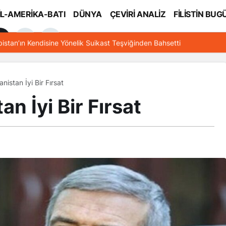
İL-AMERİKA-BATI
DÜNYA
ÇEVİRİ ANALİZ
FİLİSTİN BUG
l
bistan’ın Kendisine Yönelik Suikast Teşviğinden Bahsetti
ganistan İyi Bir Fırsat
tan İyi Bir Fırsat