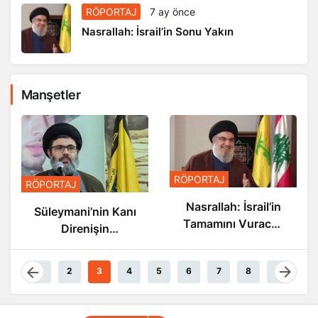
RÖPORTAJ
7 ay önce
Nasrallah: İsrail’in Sonu Yakın
Manşetler
RÖPORT
RÖPORTAJ
PORTAJ
Nasra
Nasrallah: İsrail’in
üleymani’nin Kanı
S
Tamamını Vuracak
Direnişin
Güçteyiz
Damarlarında
Akıyor
1
2
3
4
5
6
7
8
9