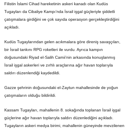
Filistin İslami Cihad hareketinin askeri kanadı olan Kudüs
Tugayları da Cibaliye Kampı’nda İsrail işgal güçleriyle şiddetli
çatışmalara girdiğini ve çok sayıda operasyon gerçekleştirdiğini
açıkladı.
Kudüs Tugaylarından gelen acıkmalara göre direniş savaşçıları,
bir İsrail tankını RPG roketleri ile vurdu. Ayrıca kampın
doğusundaki Riyad el-Salih Camii’nin arkasında konuşlanmış
İsrail işgal askerleri ve zırhlı araçlarına ağır havan toplarıyla
saldırı düzenlendiği kaydedildi.
Gazze şehrinin doğusundaki el-Zaytun mahallesinde de yoğun
çatışmaların olduğu bildirildi.
Kassam Tugayları, mahallenin 8. sokağında toplanan İsrail işgal
güçlerine ağır havan toplarıyla saldırı düzenlediğini açıkladı.
Tugayların askeri medya birimi, mahallenin güneyinde mevzilenen