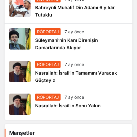
Bahreynli Muhalif Din Adamı 6 yıldır
Tutuklu
RÖPORTAJ
7 ay önce
Süleymani’nin Kanı Direnişin
Damarlarında Akıyor
RÖPORTAJ
7 ay önce
Nasrallah: İsrail’in Tamamını Vuracak
Güçteyiz
RÖPORTAJ
7 ay önce
Nasrallah: İsrail’in Sonu Yakın
Manşetler