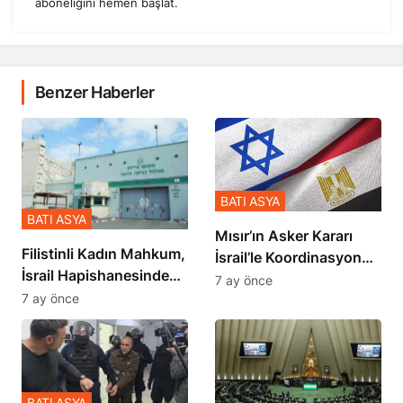
Benzer Haberler
BATI ASYA
BATI ASYA
Mısır’ın Asker Kararı
Filistinli Kadın Mahkum,
İsrail’le Koordinasyon
İsrail Hapishanesindeki
İçinde Gerçekleşmiş
7 ay önce
Zulmü Anlattı
7 ay önce
BATI ASYA