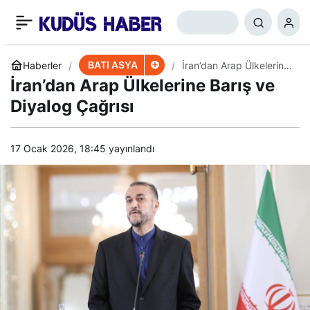
Gazze’de Şiddetli
+
-
0
Paylaş
Çatışmalar
BATI ASYA
Haberler
İran’dan Arap Ülkelerine
Barış ve Diyalog Çağrısı
İran’dan Arap Ülkelerine Barış ve
Diyalog Çağrısı
17 Ocak 2026, 18:45
yayınlandı