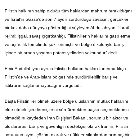
Filistin halkının sahip olduğu tüm haklardan mahrum bırakıldığını
ve İsrail’in Gazze’de son 7 aydır sürdürdüğü savaşın, gerçekleri
bir kez daha dünyaya gösterdiğini söyleyen Abdullahiyan, “İsrail
rejimi; işgal, savaş çığırtkanlığı, Filistinlilerin haklarını gasp etme
ve aşırıcılık temelinde şekillenmiştir ve bölge ülkeleriyle barış
içinde bir arada yaşama potansiyelinden yoksundur” dedi.
Emir Abdullahiyan ayrıca Filistin halkının hakları tanınmadıkça
Filistin’de ve Arap-İslam bölgesinde sürdürülebilir barış ve
istikrarın sağlanamayacağını vurguladı.
Başta Filistinliler olmak üzere bölge uluslarının mutlak haklarını
elde etmek için direnişlerini sürdürmekten başka seçeneklerinin
olmadığını kaydeden İran Dışişleri Bakanı, sorumlu bir aktör ve
uluslararası barış ve güvenliğin destekçisi olarak İran’ın, Filistin
sorununa siyasi çözüm olarak ve nükleer silahlardan arınmış bir