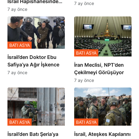
İsrail Hapishanesindeki
İçinde Gerçekleşmiş
7 ay önce
Zulmü Anlattı
7 ay önce
BATI ASYA
BATI ASYA
İsrail’den Doktor Ebu
Safiya’ya Ağır İşkence
İran Meclisi, NPT’den
Çekilmeyi Görüşüyor
7 ay önce
7 ay önce
BATI ASYA
BATI ASYA
​​​​​​​İsrail’den Batı Şeria’ya
İsrail, Ateşkes Kapılarını