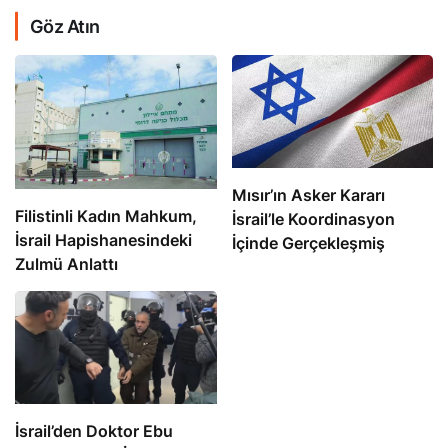
Göz Atın
Mısır’ın Asker Kararı
Filistinli Kadın Mahkum,
İsrail’le Koordinasyon
İsrail Hapishanesindeki
İçinde Gerçekleşmiş
Zulmü Anlattı
İsrail’den Doktor Ebu
Safiya’ya Ağır İşkence