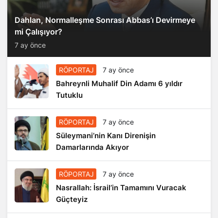
Dahlan, Normalleşme Sonrası Abbas’ı Devirmeye
mi Çalışıyor?
7 ay önce
RÖPORTAJ
7 ay önce
Bahreynli Muhalif Din Adamı 6 yıldır
Tutuklu
RÖPORTAJ
7 ay önce
Süleymani’nin Kanı Direnişin
Damarlarında Akıyor
RÖPORTAJ
7 ay önce
Nasrallah: İsrail’in Tamamını Vuracak
Güçteyiz