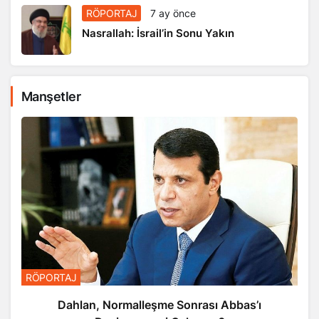
RÖPORTAJ
7 ay önce
Nasrallah: İsrail’in Sonu Yakın
Manşetler
RÖPORTAJ
Dahlan, Normalleşme Sonrası Abbas’ı
Devirmeye mi Çalışıyor?