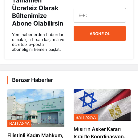
Tamamen
Ücretsiz Olarak
Bültenimize
Abone Olabilirsin
ABONE OL
Yeni haberlerden haberdar
olmak için fırsatı kaçırma ve
ücretsiz e-posta
aboneliğini hemen başlat.
Benzer Haberler
BATI ASYA
BATI ASYA
Mısır’ın Asker Kararı
Filistinli Kadın Mahkum,
İsrail’le Koordinasyon