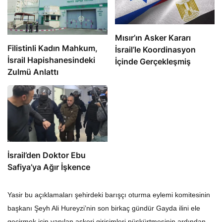
Mısır’ın Asker Kararı
Filistinli Kadın Mahkum,
İsrail’le Koordinasyon
İsrail Hapishanesindeki
İçinde Gerçekleşmiş
Zulmü Anlattı
İsrail’den Doktor Ebu
Safiya’ya Ağır İşkence
Yasir bu açıklamaları şehirdeki barışçı oturma eylemi komitesinin
başkanı Şeyh Ali Hureyzi’nin son birkaç gündür Gayda ilini ele
geçirmek için yapılan askeri girişimleri püskürtmesinin ardından