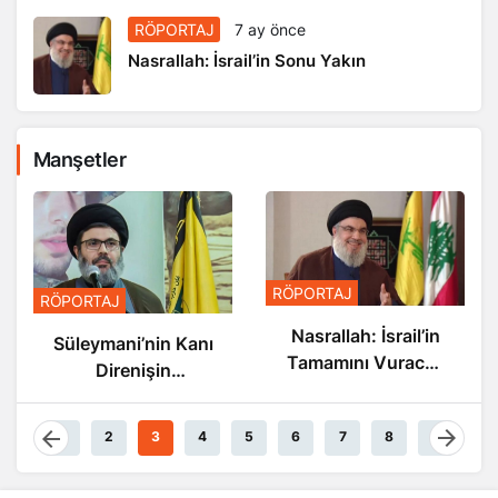
RÖPORTAJ
7 ay önce
Nasrallah: İsrail’in Sonu Yakın
Manşetler
RÖPORTAJ
RÖPORTAJ
Nasrallah: İsrail’in
Süleymani’nin Kanı
Tamamını Vuracak
Direnişin
Güçteyiz
Damarlarında
Akıyor
1
2
3
4
5
6
7
8
9