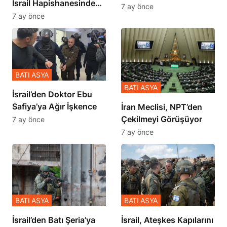
İçinde Gerçekleşmiş
7 ay önce
Zulmü Anlattı
7 ay önce
BATI ASYA
BATI ASYA
İsrail’den Doktor Ebu
Safiya’ya Ağır İşkence
İran Meclisi, NPT’den
Çekilmeyi Görüşüyor
7 ay önce
7 ay önce
BATI ASYA
BATI ASYA
​​​​​​​İsrail’den Batı Şeria’ya
İsrail, Ateşkes Kapılarını