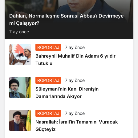
Dahlan, Normalleşme Sonrası Abbas’ı Devirmeye
mi Çalışıyor?
7 ay önce
RÖPORTAJ
7 ay önce
Bahreynli Muhalif Din Adamı 6 yıldır
Tutuklu
RÖPORTAJ
7 ay önce
Süleymani’nin Kanı Direnişin
Damarlarında Akıyor
RÖPORTAJ
7 ay önce
Nasrallah: İsrail’in Tamamını Vuracak
Güçteyiz