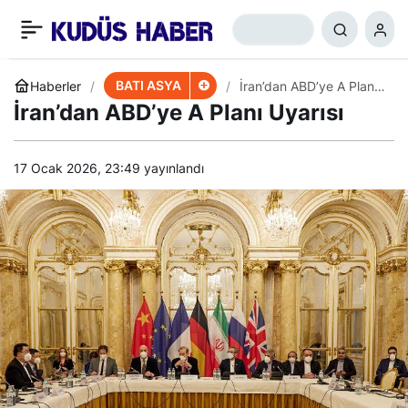
Mehra’da Halk Ayaklandı
+
-
0
Paylaş
BATI ASYA
Haberler
İran’dan ABD’ye A Planı
Uyarısı
İran’dan ABD’ye A Planı Uyarısı
17 Ocak 2026, 23:49
yayınlandı