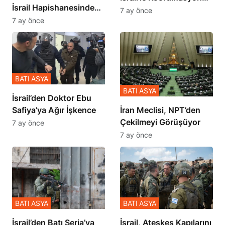
İsrail Hapishanesindeki
İçinde Gerçekleşmiş
7 ay önce
Zulmü Anlattı
7 ay önce
BATI ASYA
BATI ASYA
İsrail’den Doktor Ebu
Safiya’ya Ağır İşkence
İran Meclisi, NPT’den
Çekilmeyi Görüşüyor
7 ay önce
7 ay önce
BATI ASYA
BATI ASYA
​​​​​​​İsrail’den Batı Şeria’ya
İsrail, Ateşkes Kapılarını