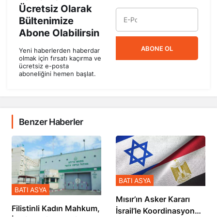
Ücretsiz Olarak
Bültenimize
Abone Olabilirsin
ABONE OL
Yeni haberlerden haberdar
olmak için fırsatı kaçırma ve
ücretsiz e-posta
aboneliğini hemen başlat.
Benzer Haberler
BATI ASYA
BATI ASYA
Mısır’ın Asker Kararı
Filistinli Kadın Mahkum,
İsrail’le Koordinasyon
İsrail Hapishanesindeki