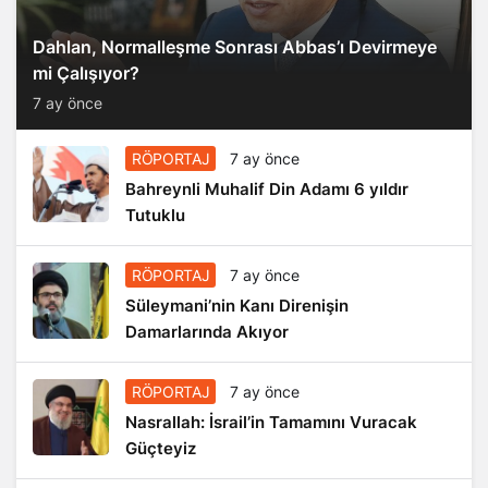
Dahlan, Normalleşme Sonrası Abbas’ı Devirmeye
mi Çalışıyor?
7 ay önce
RÖPORTAJ
7 ay önce
Bahreynli Muhalif Din Adamı 6 yıldır
Tutuklu
RÖPORTAJ
7 ay önce
Süleymani’nin Kanı Direnişin
Damarlarında Akıyor
RÖPORTAJ
7 ay önce
Nasrallah: İsrail’in Tamamını Vuracak
Güçteyiz