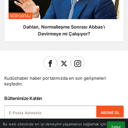
RÖPORTAJ
Dahlan, Normalleşme Sonrası Abbas’ı
Devirmeye mi Çalışıyor?
Kudüshaber haber portalımızda en son gelişmeleri
keşfedin.
Bültenimize Katılın
ABONE OL
Bu web sitesinde en iyi deneyimi yaşamanızı sağlamak için
Hemen ücretsiz üye olun ve yeni güncellemelerden haberdar olan ilk kişi
Kabul