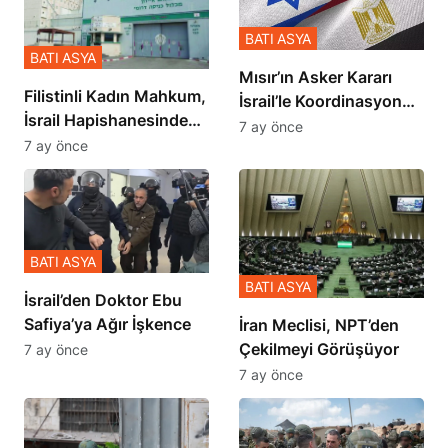
BATI ASYA
BATI ASYA
Mısır’ın Asker Kararı
Filistinli Kadın Mahkum,
İsrail’le Koordinasyon
İsrail Hapishanesindeki
İçinde Gerçekleşmiş
7 ay önce
Zulmü Anlattı
7 ay önce
BATI ASYA
BATI ASYA
İsrail’den Doktor Ebu
Safiya’ya Ağır İşkence
İran Meclisi, NPT’den
Çekilmeyi Görüşüyor
7 ay önce
7 ay önce