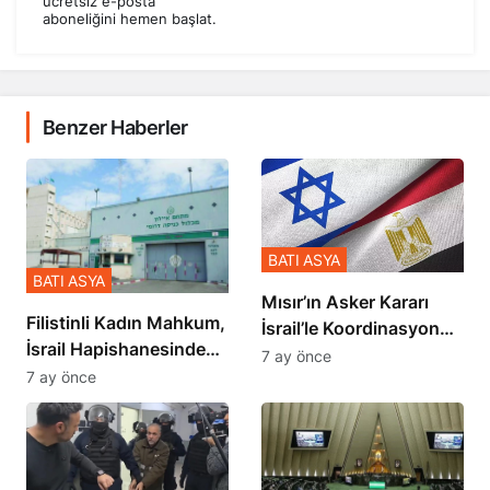
ücretsiz e-posta
aboneliğini hemen başlat.
Benzer Haberler
BATI ASYA
BATI ASYA
Mısır’ın Asker Kararı
Filistinli Kadın Mahkum,
İsrail’le Koordinasyon
İsrail Hapishanesindeki
İçinde Gerçekleşmiş
7 ay önce
Zulmü Anlattı
7 ay önce