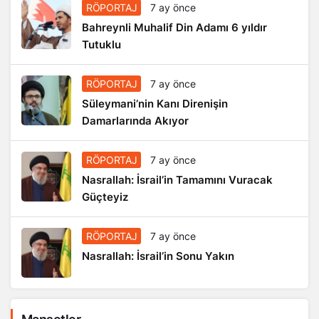
RÖPORTAJ
7 ay önce
Bahreynli Muhalif Din Adamı 6 yıldır
Tutuklu
RÖPORTAJ
7 ay önce
Süleymani’nin Kanı Direnişin
Damarlarında Akıyor
RÖPORTAJ
7 ay önce
Nasrallah: İsrail’in Tamamını Vuracak
Güçteyiz
RÖPORTAJ
7 ay önce
Nasrallah: İsrail’in Sonu Yakın