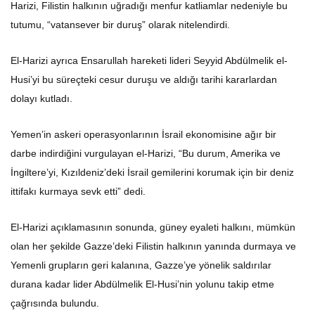
Harizi, Filistin halkının uğradığı menfur katliamlar nedeniyle bu
tutumu, “vatansever bir duruş” olarak nitelendirdi.
El-Harizi ayrıca Ensarullah hareketi lideri Seyyid Abdülmelik el-
Husi’yi bu süreçteki cesur duruşu ve aldığı tarihi kararlardan
dolayı kutladı.
Yemen’in askeri operasyonlarının İsrail ekonomisine ağır bir
darbe indirdiğini vurgulayan el-Harizi, “Bu durum, Amerika ve
İngiltere’yi, Kızıldeniz’deki İsrail gemilerini korumak için bir deniz
ittifakı kurmaya sevk etti” dedi.
El-Harizi açıklamasının sonunda, güney eyaleti halkını, mümkün
olan her şekilde Gazze’deki Filistin halkının yanında durmaya ve
Yemenli grupların geri kalanına, Gazze’ye yönelik saldırılar
durana kadar lider Abdülmelik El-Husi’nin yolunu takip etme
çağrısında bulundu.