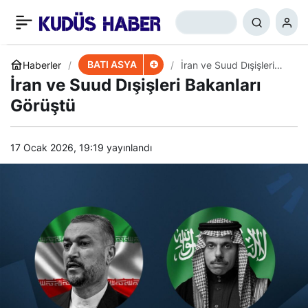
​​​​​​​Mehra Vilayetinden
+
-
0
Paylaş
Sana’ya Destek
BATI ASYA
Haberler
İran ve Suud Dışişleri
Bakanları Görüştü
İran ve Suud Dışişleri Bakanları
Açıklaması
Görüştü
17 Ocak 2026, 19:19
yayınlandı