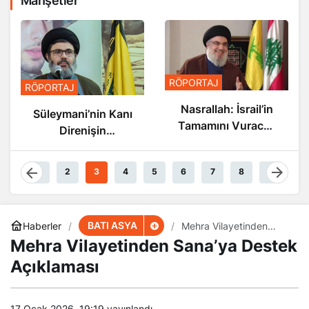
Manşetler
RÖPORTAJ
RÖPORTAJ
Nasrallah: İsrail’in
Süleymani’nin Kanı
Tamamını Vuracak
Direnişin
Güçteyiz
Damarlarında
Akıyor
1
2
3
4
5
6
7
8
9
BATI ASYA
Haberler
​​​​​​​Mehra Vilayetinden
Sana’ya Destek
​​​​​​​Mehra Vilayetinden Sana’ya Destek
Açıklaması
Açıklaması
17 Ocak 2026, 19:19
yayınlandı