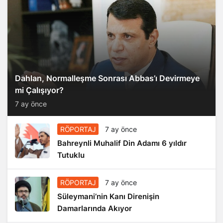
Dahlan, Normalleşme Sonrası Abbas’ı Devirmeye
mi Çalışıyor?
7 ay önce
RÖPORTAJ
7 ay önce
Bahreynli Muhalif Din Adamı 6 yıldır
Tutuklu
RÖPORTAJ
7 ay önce
Süleymani’nin Kanı Direnişin
Damarlarında Akıyor