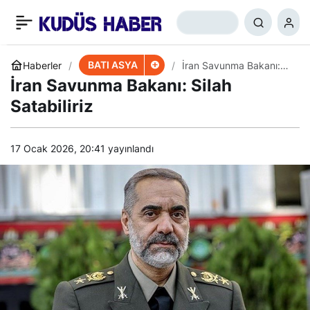
Filistin’in Simge İsimleri
+
-
0
Paylaş
Ödüllendirildi
BATI ASYA
Haberler
İran Savunma Bakanı:
Silah Satabiliriz
İran Savunma Bakanı: Silah
Satabiliriz
17 Ocak 2026, 20:41
yayınlandı