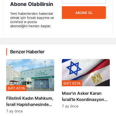
Abone Olabilirsin
ABONE OL
Yeni haberlerden haberdar
olmak için fırsatı kaçırma ve
ücretsiz e-posta
aboneliğini hemen başlat.
Benzer Haberler
BATI ASYA
BATI ASYA
Mısır’ın Asker Kararı
Filistinli Kadın Mahkum,
İsrail’le Koordinasyon
İsrail Hapishanesindeki
İçinde Gerçekleşmiş
7 ay önce
Zulmü Anlattı
7 ay önce