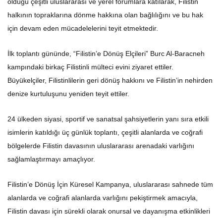
olduğu çeşitli uluslararası ve yerel forumlara katılarak, Filistin
halkının topraklarına dönme hakkına olan bağlılığını ve bu hak
için devam eden mücadelelerini teyit etmektedir.
İlk toplantı gününde, “Filistin’e Dönüş Elçileri” Burc Al-Baracneh
kampındaki birkaç Filistinli mülteci evini ziyaret ettiler.
Büyükelçiler, Filistinlilerin geri dönüş hakkını ve Filistin’in nehirden
denize kurtuluşunu yeniden teyit ettiler.
24 ülkeden siyasi, sportif ve sanatsal şahsiyetlerin yanı sıra etkili
isimlerin katıldığı üç günlük toplantı, çeşitli alanlarda ve coğrafi
bölgelerde Filistin davasının uluslararası arenadaki varlığını
sağlamlaştırmayı amaçlıyor.
Filistin’e Dönüş İçin Küresel Kampanya, uluslararası sahnede tüm
alanlarda ve coğrafi alanlarda varlığını pekiştirmek amacıyla,
Filistin davası için sürekli olarak onursal ve dayanışma etkinlikleri