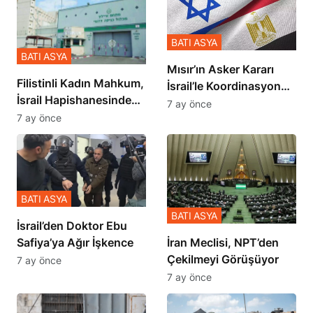
BATI ASYA
BATI ASYA
Mısır’ın Asker Kararı
Filistinli Kadın Mahkum,
İsrail’le Koordinasyon
İsrail Hapishanesindeki
İçinde Gerçekleşmiş
7 ay önce
Zulmü Anlattı
7 ay önce
BATI ASYA
BATI ASYA
İsrail’den Doktor Ebu
Safiya’ya Ağır İşkence
İran Meclisi, NPT’den
Çekilmeyi Görüşüyor
7 ay önce
7 ay önce