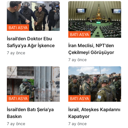
BATI ASYA
BATI ASYA
İsrail’den Doktor Ebu
Safiya’ya Ağır İşkence
İran Meclisi, NPT’den
Çekilmeyi Görüşüyor
7 ay önce
7 ay önce
BATI ASYA
BATI ASYA
​​​​​​​İsrail’den Batı Şeria’ya
İsrail, Ateşkes Kapılarını
Baskın
Kapatıyor
7 ay önce
7 ay önce