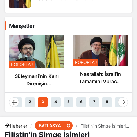
Manşetler
RÖPORTAJ
RÖPORTAJ
Nasrallah: İsrail’in
Süleymani’nin Kanı
Tamamını Vuracak
Direnişin
Güçteyiz
Damarlarında
Akıyor
1
2
3
4
5
6
7
8
9
BATI ASYA
Haberler
Filistin’in Simge İsimleri
Ödüllendirildi
Filistin’in Simge İsimleri