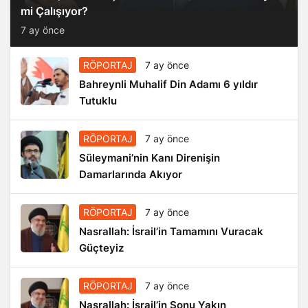
mi Çalışıyor?
7 ay önce
RÖPORTAJ
7 ay önce
Bahreynli Muhalif Din Adamı 6 yıldır
Tutuklu
RÖPORTAJ
7 ay önce
Süleymani’nin Kanı Direnişin
Damarlarında Akıyor
RÖPORTAJ
7 ay önce
Nasrallah: İsrail’in Tamamını Vuracak
Güçteyiz
RÖPORTAJ
7 ay önce
Nasrallah: İsrail’in Sonu Yakın